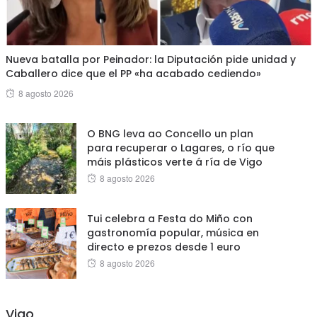
Nueva batalla por Peinador: la Diputación pide unidad y
Caballero dice que el PP «ha acabado cediendo»
Posted
8 agosto 2026
on
O BNG leva ao Concello un plan
para recuperar o Lagares, o río que
máis plásticos verte á ría de Vigo
Posted
8 agosto 2026
on
Tui celebra a Festa do Miño con
gastronomía popular, música en
directo e prezos desde 1 euro
Posted
8 agosto 2026
on
Vigo