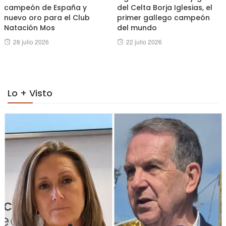
campeón de España y
del Celta Borja Iglesias, el
nuevo oro para el Club
primer gallego campeón
Natación Mos
del mundo
Posted
Posted
28 julio 2026
22 julio 2026
on
on
Lo + Visto