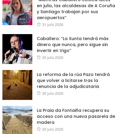
en julio, las alcaldesas de A Coruña
y Santiago trabajan por sus
aeropuertos”
Posted
31 julio 2026
on
Caballero: “La Xunta tendrá más
dinero que nunca, pero sigue sin
invertir en Vigo”
Posted
30 julio 2026
on
La reforma de la rúa Pazo tendrá
que volver a licitarse tras la
renuncia de la adjudicataria
Posted
30 julio 2026
on
La Praia da Fontaiña recupera su
acceso con una nueva pasarela de
madera
Posted
30 julio 2026