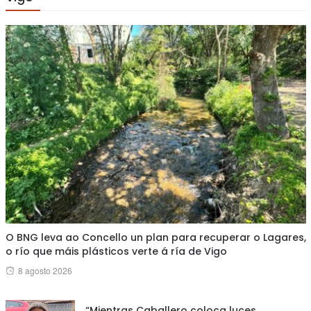
O BNG leva ao Concello un plan para recuperar o Lagares,
o río que máis plásticos verte á ría de Vigo
Posted
8 agosto 2026
on
“Mientras Caballero coloca luces