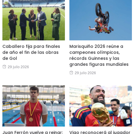
Caballero fija para finales
Marisquiño 2026 reúne a
de año el fin de las obras
campeones olímpicos,
de Gol
récords Guinness y las
grandes figuras mundiales
Posted
29 julio 2026
Posted
29 julio 2026
on
on
Juan Ferrón vuelve a reinar:
Vigo reconocerá al jugador