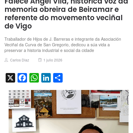
Falece Ángel Vila, histórica voz da
memoria obreira de Beiramar e
referente do movemento veciñal
de Vigo
Traballador de Hijos de J. Barreras e integrante da Asociación
Veciñal da Curva de San Gregorio, dedicou a súa vida a
preservar a historia industrial e social da cidade
Author
Posted
Carlos Diaz
1 julio 2026
on
X
Facebook
WhatsApp
LinkedIn
Compartir