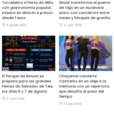
Tui celebra a Festa do Miño
Sinsal transforma el puerto
con gastronomía popular,
de Vigo en un escenario
música en directo e prezos
único con conciertos entre
desde 1 euro
naves y bloques de granito
Posted
Posted
8 agosto 2026
31 julio 2026
on
on
El Parque da Riouxa se
Chayanne convierte
prepara para las grandes
Castrelos en un viaje a la
Festas do Salvador de Teis,
memoria con un repertorio
los días 6 y 7 de agosto
que desafía al paso del
tiempo
Posted
31 julio 2026
Posted
31 julio 2026
on
on