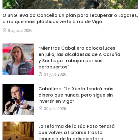
O BNG leva ao Concello un plan para recuperar o Lagares,
o río que máis plásticos verte á ría de Vigo
Posted
8 agosto 2026
on
“Mientras Caballero coloca luces
en julio, las alcaldesas de A Coruña
y Santiago trabajan por sus
aeropuertos”
Posted
31 julio 2026
on
Caballero: “La Xunta tendrá más
dinero que nunca, pero sigue sin
invertir en Vigo”
Posted
30 julio 2026
on
La reforma de la rúa Pazo tendrá
que volver a licitarse tras la
renuncia de la adjudicataria