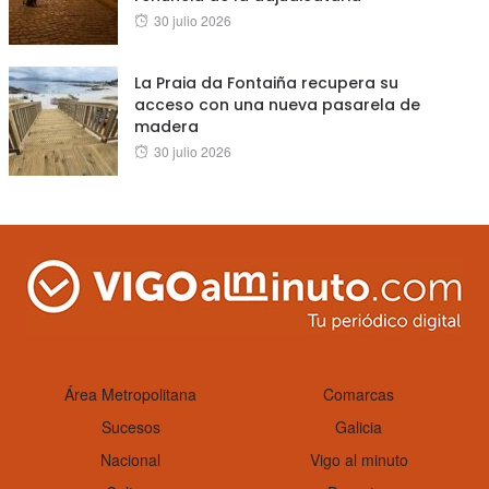
Posted
30 julio 2026
on
La Praia da Fontaiña recupera su
acceso con una nueva pasarela de
madera
Posted
30 julio 2026
on
Área Metropolitana
Comarcas
Sucesos
Galicia
Nacional
Vigo al minuto