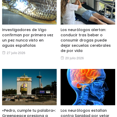
Investigadores de Vigo
Los neurólogos alertan:
confirman por primera vez
conducir tras beber o
un pez nunca visto en
consumir drogas puede
aguas españolas
dejar secuelas cerebrales
de por vida
Posted
27 julio 2026
Posted
20 julio 2026
on
on
«Pedro, cumple tu palabra»:
Los neurólogos estallan
Greenpeace presiona a
contra Sanidad por vetar