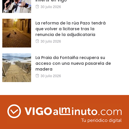
invertir en Vigo”
Posted
30 julio 2026
on
La reforma de la rúa Pazo tendrá
que volver a licitarse tras la
renuncia de la adjudicataria
Posted
30 julio 2026
on
La Praia da Fontaiña recupera su
acceso con una nueva pasarela de
madera
Posted
30 julio 2026
on