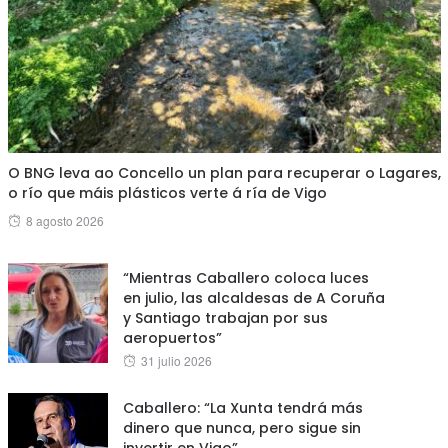
O BNG leva ao Concello un plan para recuperar o Lagares,
o río que máis plásticos verte á ría de Vigo
Posted
8 agosto 2026
on
“Mientras Caballero coloca luces
en julio, las alcaldesas de A Coruña
y Santiago trabajan por sus
aeropuertos”
Posted
31 julio 2026
on
Caballero: “La Xunta tendrá más
dinero que nunca, pero sigue sin