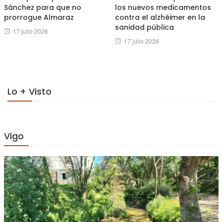
Sánchez para que no
los nuevos medicamentos
prorrogue Almaraz
contra el alzhéimer en la
sanidad pública
Posted
17 julio 2026
Posted
17 julio 2026
on
on
Lo + Visto
Vigo