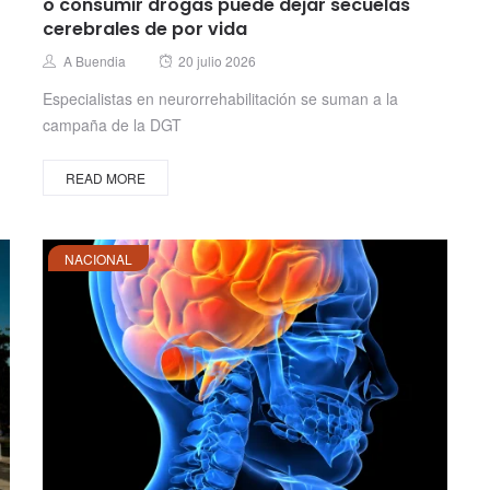
o consumir drogas puede dejar secuelas
cerebrales de por vida
Posted
Author
A Buendia
20 julio 2026
on
Especialistas en neurorrehabilitación se suman a la
campaña de la DGT
READ MORE
NACIONAL