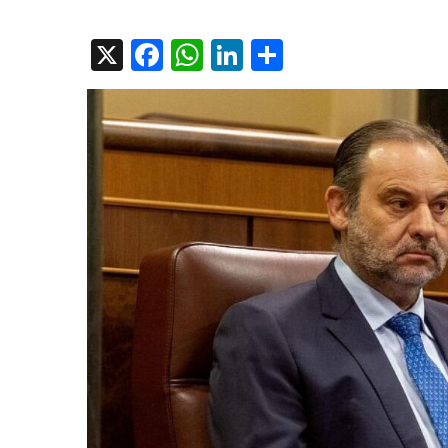
on
X
Facebook
WhatsApp
LinkedIn
Compartir