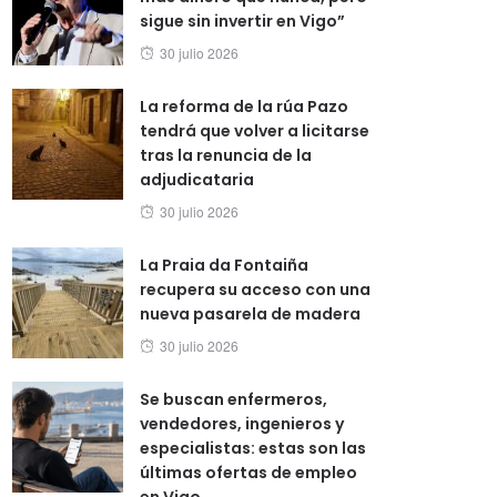
sigue sin invertir en Vigo”
Posted
30 julio 2026
on
La reforma de la rúa Pazo
tendrá que volver a licitarse
tras la renuncia de la
adjudicataria
Posted
30 julio 2026
on
La Praia da Fontaiña
recupera su acceso con una
nueva pasarela de madera
Posted
30 julio 2026
on
Se buscan enfermeros,
vendedores, ingenieros y
especialistas: estas son las
últimas ofertas de empleo
en Vigo