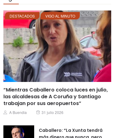
DESTACADOS
VIGO AL MINUTO
“Mientras Caballero coloca luces en julio,
las alcaldesas de A Coruña y Santiago
trabajan por sus aeropuertos”
Posted
Author
A Buendia
31 julio 2026
on
Caballero: “La Xunta tendrá
más dinero que nunca, pero