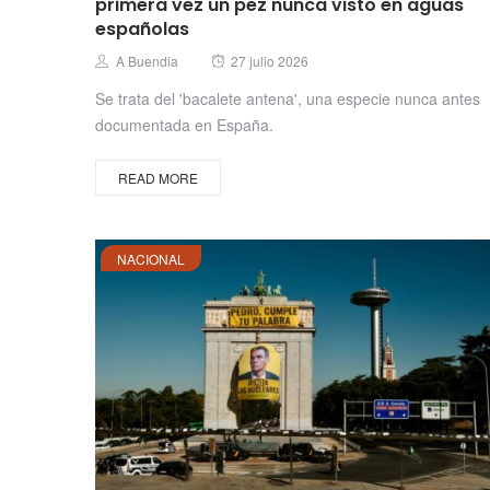
primera vez un pez nunca visto en aguas
españolas
Posted
Author
A Buendia
27 julio 2026
on
Se trata del 'bacalete antena', una especie nunca antes
documentada en España.
READ MORE
NACIONAL