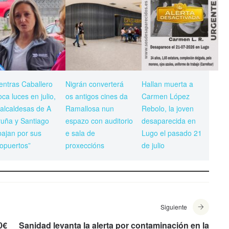
entras Caballero
Nigrán converterá
Hallan muerta a
oca luces en julio,
os antigos cines da
Carmen López
 alcaldesas de A
Ramallosa nun
Rebolo, la joven
uña y Santiago
espazo con auditorio
desaparecida en
bajan por sus
e sala de
Lugo el pasado 21
opuertos”
proxeccións
de julio
Siguiente
0€
Sanidad levanta la alerta por contaminación en la