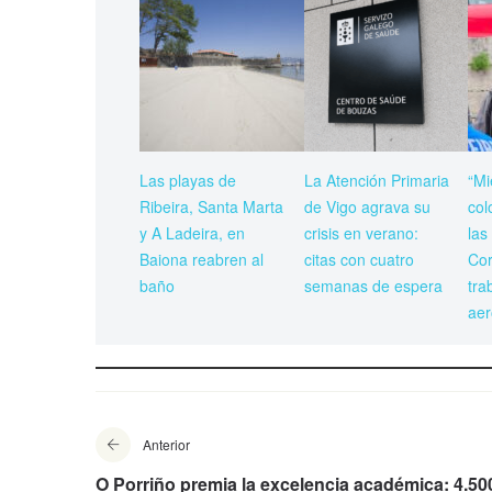
Las playas de
La Atención Primaria
“Mi
Ribeira, Santa Marta
de Vigo agrava su
col
y A Ladeira, en
crisis en verano:
las
Baiona reabren al
citas con cuatro
Cor
baño
semanas de espera
tra
aer
Anterior
O Porriño premia la excelencia académica: 4.50