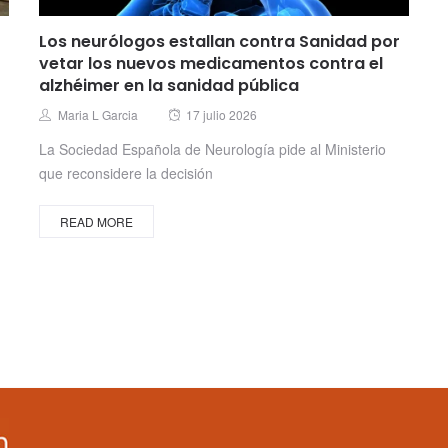
Los neurólogos estallan contra Sanidad por
vetar los nuevos medicamentos contra el
alzhéimer en la sanidad pública
Posted
Author
Maria L Garcia
17 julio 2026
on
La Sociedad Española de Neurología pide al Ministerio
que reconsidere la decisión
READ MORE