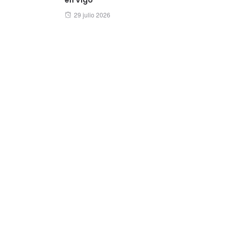
Posted
29 julio 2026
on