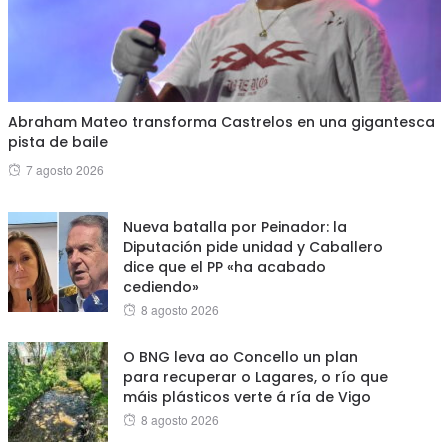
Abraham Mateo transforma Castrelos en una gigantesca
pista de baile
Posted
7 agosto 2026
on
Nueva batalla por Peinador: la
Diputación pide unidad y Caballero
dice que el PP «ha acabado
cediendo»
Posted
8 agosto 2026
on
O BNG leva ao Concello un plan
para recuperar o Lagares, o río que
máis plásticos verte á ría de Vigo
Posted
8 agosto 2026
on