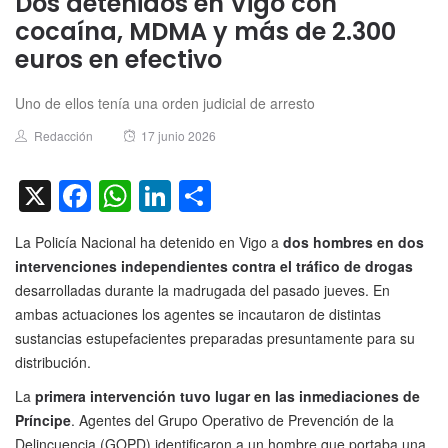
Dos detenidos en Vigo con
cocaína, MDMA y más de 2.300
euros en efectivo
Uno de ellos tenía una orden judicial de arresto
Author
Posted
Redacción
17 junio 2026
on
X
Facebook
WhatsApp
LinkedIn
Compartir
La Policía Nacional ha detenido en Vigo a
dos hombres en dos
intervenciones independientes contra el tráfico de drogas
desarrolladas durante la madrugada del pasado jueves. En
ambas actuaciones los agentes se incautaron de distintas
sustancias estupefacientes preparadas presuntamente para su
distribución.
La
primera intervención tuvo lugar en las inmediaciones de
Príncipe
. Agentes del Grupo Operativo de Prevención de la
Delincuencia (GOPD) identificaron a un hombre que portaba una