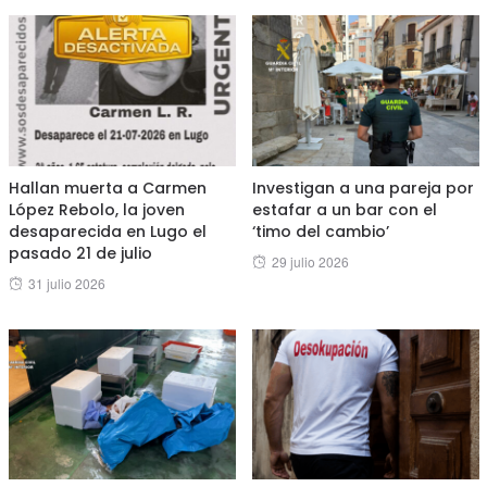
Hallan muerta a Carmen
Investigan a una pareja por
López Rebolo, la joven
estafar a un bar con el
desaparecida en Lugo el
‘timo del cambio’
pasado 21 de julio
Posted
29 julio 2026
Posted
31 julio 2026
on
on