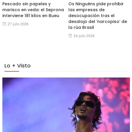
Pescado sin papeles y
Os Ninguéns pide prohibir
marisco en veda: el Seprona
las empresas de
interviene 181 kilos en Bueu
desocupación tras el
desalojo del ‘narcopiso’ de
Posted
27 julio 2026
la rúa Brasil
on
Posted
24 julio 2026
on
Lo + Visto