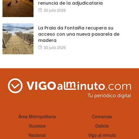
renuncia de la adjudicataria
Posted
30 julio 2026
on
La Praia da Fontaiña recupera su
acceso con una nueva pasarela de
madera
Posted
30 julio 2026
on
Área Metropolitana
Comarcas
Sucesos
Galicia
Nacional
Vigo al minuto