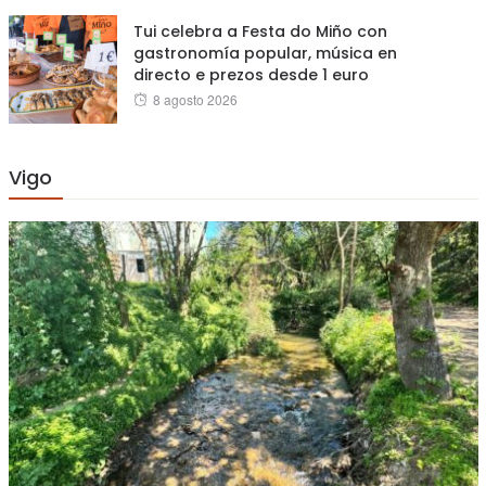
Tui celebra a Festa do Miño con
gastronomía popular, música en
directo e prezos desde 1 euro
Posted
8 agosto 2026
on
Vigo