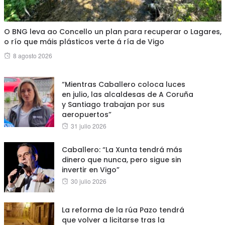
O BNG leva ao Concello un plan para recuperar o Lagares,
o río que máis plásticos verte á ría de Vigo
Posted
8 agosto 2026
on
“Mientras Caballero coloca luces
en julio, las alcaldesas de A Coruña
y Santiago trabajan por sus
aeropuertos”
Posted
31 julio 2026
on
Caballero: “La Xunta tendrá más
dinero que nunca, pero sigue sin
invertir en Vigo”
Posted
30 julio 2026
on
La reforma de la rúa Pazo tendrá
que volver a licitarse tras la