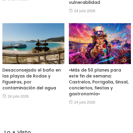
vulnerabilidad
on
Posted
24 julio 2026
on
Desaconsejado el baño en
«Más de 50 planes para
las playas de Rodas y
este fin de semana:
Figueiras, por
Castrelos, Porrigalia, Sinsal,
contaminación del agua
conciertos, fiestas y
gastronomía»
Posted
24 julio 2026
Posted
24 julio 2026
on
on
Lo + Visto