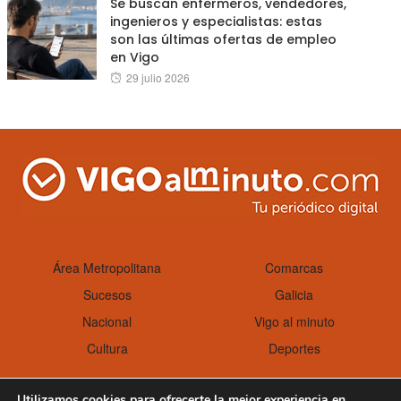
Se buscan enfermeros, vendedores,
ingenieros y especialistas: estas
son las últimas ofertas de empleo
en Vigo
Posted
29 julio 2026
on
Área Metropolitana
Comarcas
Sucesos
Galicia
Nacional
Vigo al minuto
Cultura
Deportes
Utilizamos cookies para ofrecerte la mejor experiencia en