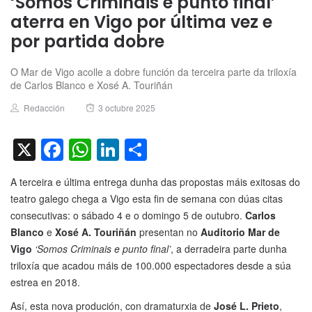
‘Somos Criminais e punto final’
aterra en Vigo por última vez e
por partida dobre
O Mar de Vigo acolle a dobre función da terceira parte da triloxía
de Carlos Blanco e Xosé A. Touriñán
Author
Posted
Redacción
3 octubre 2025
on
X
Facebook
WhatsApp
LinkedIn
Compartir
A terceira e última entrega dunha das propostas máis exitosas do
teatro galego chega a Vigo esta fin de semana con dúas citas
consecutivas: o sábado 4 e o domingo 5 de outubro.
Carlos
Blanco
e
Xosé A. Touriñán
presentan no
Auditorio Mar de
Vigo
‘Somos Criminais e punto final’
, a derradeira parte dunha
triloxía que acadou máis de 100.000 espectadores desde a súa
estrea en 2018.
Así, esta nova produción, con dramaturxia de
José L. Prieto
,