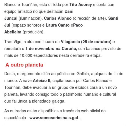
Blanco e Touriñán, está dirixida por
Tito Asorey
e conta cun
equipo artístico no que destacan
Dani
Juncal
(iluminación),
Carlos Alonso
(dirección de arte),
Santi
Jul
(espazo sonoro) e
Laura Canto
e
Paco
Abelleira
(produción).
Tras Vigo, a xira continuará en
Vilagarcía (25 de outubro)
e
rematará o
1 de novembro na Coruña,
cun balance previsto de
máis de 10.000 espectadores nesta derradeira etapa.
A outro planeta
Desta, o argumento sitúa ao público en Galicia, a piques do fin do
mundo. A nave
Arteixo II,
capitaneada por Carlos Blanco e
Touriñán, debe evacuar a un grupo de elixidos cara a un novo
planeta, levando consigo todo o patrimonio humano e cultural
que fai única a identidade galega.
As entradas están dispoñibles a través da web oficial do
espectáculo-
www.somoscriminais.gal
-.