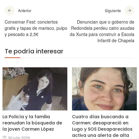
Anterior
Siguiente
Conxemar Fest: conciertos
Denuncian que o goberno de
gratis y tapas de marisco, pulpo
Redondela perdeu catro axudas
y pescado a 2,5€
da Xunta para construír a Escola
Infantil de Chapela
Te podría interesar
La Policía y la familia
Cuatro días buscando a
reanudan la búsqueda de
Carmen: desapareció en
la joven Carmen López
Lugo y SOS Desaparecidos
activa una alerta de alta
Posted
30 julio 2026