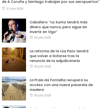
de A Coruña y Santiago trabajan por sus aeropuertos”
Posted
31 julio 2026
on
Caballero: “La Xunta tendrá más
dinero que nunca, pero sigue sin
invertir en Vigo”
Posted
30 julio 2026
on
La reforma de la rúa Pazo tendrá
que volver a licitarse tras la
renuncia de la adjudicataria
Posted
30 julio 2026
on
La Praia da Fontaiña recupera su
acceso con una nueva pasarela de
madera
Posted
30 julio 2026
on