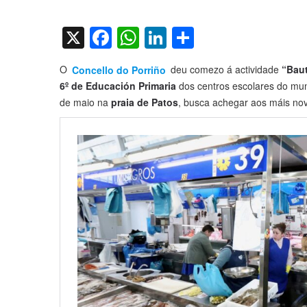
on
X
Facebook
WhatsApp
LinkedIn
Compartir
O
Concello do Porriño
deu comezo á actividade
“Baut
6º de Educación Primaria
dos centros escolares do muni
de maio na
praia de Patos
, busca achegar aos máis nov