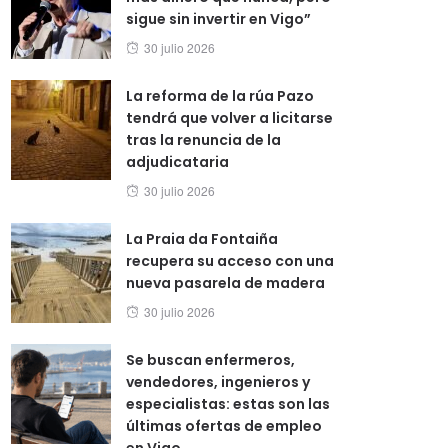
sigue sin invertir en Vigo”
Posted
30 julio 2026
on
La reforma de la rúa Pazo
tendrá que volver a licitarse
tras la renuncia de la
adjudicataria
Posted
30 julio 2026
on
La Praia da Fontaiña
recupera su acceso con una
nueva pasarela de madera
Posted
30 julio 2026
on
Se buscan enfermeros,
vendedores, ingenieros y
especialistas: estas son las
últimas ofertas de empleo
en Vigo