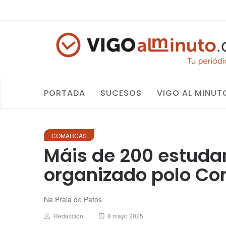
PORTADA
SUCESOS
VIGO AL MINUT
COMARCAS
Máis de 200 estudan
organizado polo Con
Na Praia de Patos
Author
Posted
Redacción
8 mayo 2025