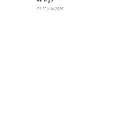
Posted
29 julio 2026
on