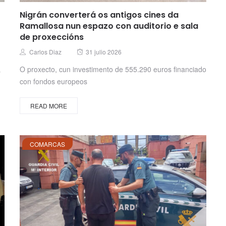
Nigrán converterá os antigos cines da
Ramallosa nun espazo con auditorio e sala
de proxeccións
Posted
Author
Carlos Diaz
31 julio 2026
on
O proxecto, cun investimento de 555.290 euros financiado
s
con fondos europeos
READ MORE
COMARCAS