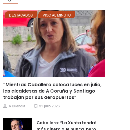
DESTACADOS
VIGO AL MINUTO
“Mientras Caballero coloca luces en julio,
las alcaldesas de A Coruña y Santiago
trabajan por sus aeropuertos”
Posted
Author
A Buendia
31 julio 2026
on
Caballero: “La Xunta tendrá
más dinero que nunca, pero