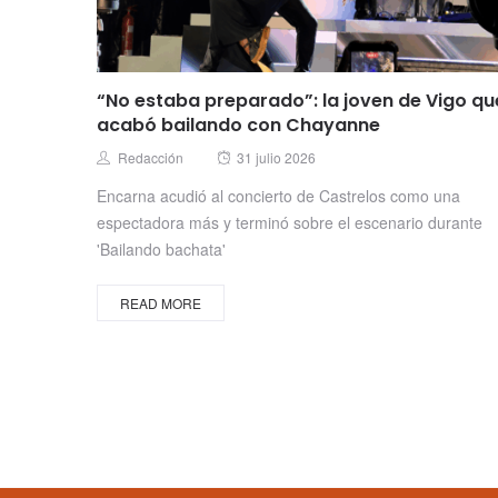
“No estaba preparado”: la joven de Vigo qu
acabó bailando con Chayanne
Posted
Author
Redacción
31 julio 2026
on
Encarna acudió al concierto de Castrelos como una
espectadora más y terminó sobre el escenario durante
'Bailando bachata'
READ MORE