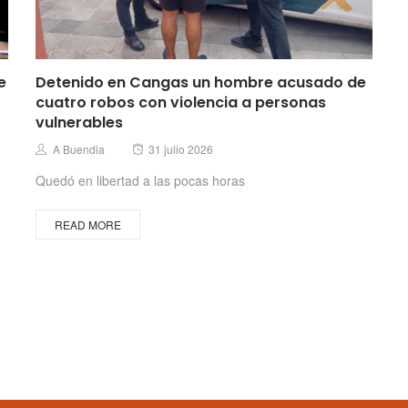
e
Detenido en Cangas un hombre acusado de
cuatro robos con violencia a personas
vulnerables
Posted
Author
A Buendia
31 julio 2026
on
Quedó en libertad a las pocas horas
READ MORE