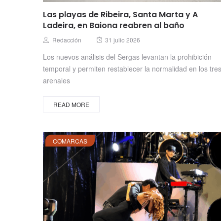
Las playas de Ribeira, Santa Marta y A
Ladeira, en Baiona reabren al baño
Posted
Author
Redacción
31 julio 2026
on
Los nuevos análisis del Sergas levantan la prohibición
temporal y permiten restablecer la normalidad en los tre
arenales
READ MORE
COMARCAS