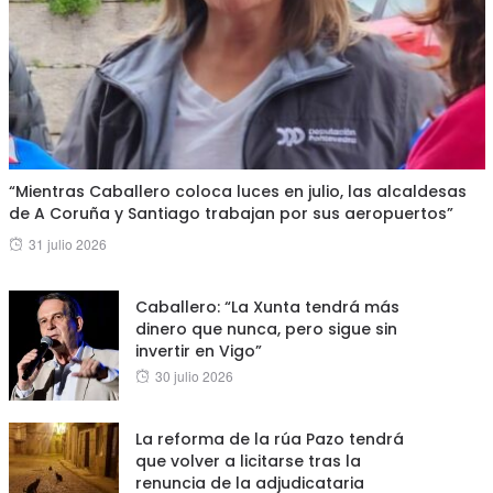
“Mientras Caballero coloca luces en julio, las alcaldesas
de A Coruña y Santiago trabajan por sus aeropuertos”
Posted
31 julio 2026
on
Caballero: “La Xunta tendrá más
dinero que nunca, pero sigue sin
invertir en Vigo”
Posted
30 julio 2026
on
La reforma de la rúa Pazo tendrá
que volver a licitarse tras la
renuncia de la adjudicataria