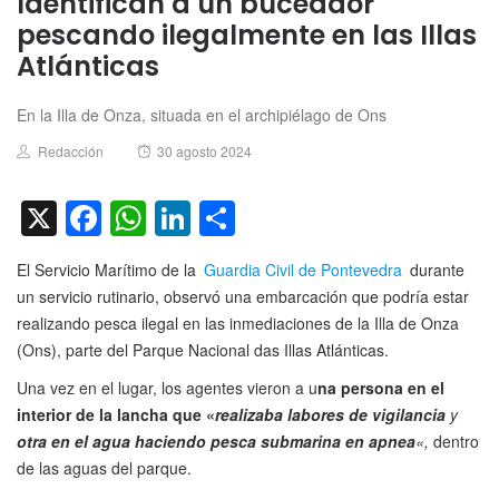
Identifican a un buceador
pescando ilegalmente en las Illas
Atlánticas
En la Illa de Onza, situada en el archipiélago de Ons
Author
Posted
Redacción
30 agosto 2024
on
X
Facebook
WhatsApp
LinkedIn
Compartir
El Servicio Marítimo de la
Guardia Civil de Pontevedra
durante
un servicio rutinario, observó una embarcación que podría estar
realizando pesca ilegal en las inmediaciones de la Illa de Onza
(Ons), parte del Parque Nacional das Illas Atlánticas.
Una vez en el lugar, los agentes vieron a u
na persona en el
interior de la lancha que «
realizaba labores de vigilancia
y
otra en el agua haciendo pesca submarina en apnea
«,
dentro
de las aguas del parque.