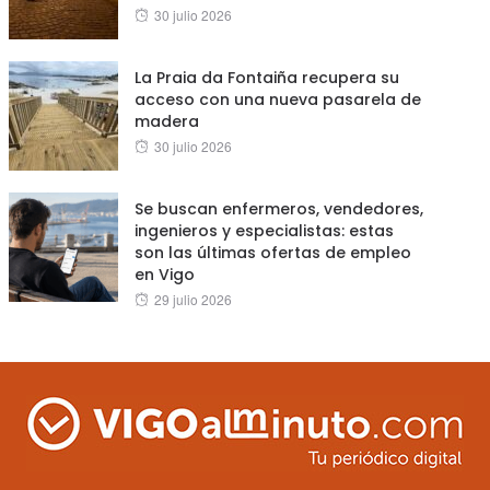
Posted
30 julio 2026
on
La Praia da Fontaiña recupera su
acceso con una nueva pasarela de
madera
Posted
30 julio 2026
on
Se buscan enfermeros, vendedores,
ingenieros y especialistas: estas
son las últimas ofertas de empleo
en Vigo
Posted
29 julio 2026
on