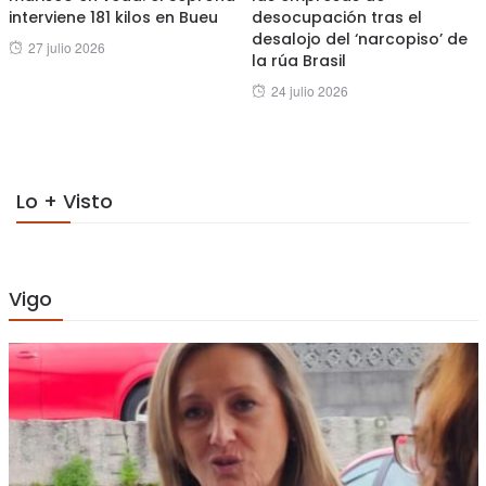
interviene 181 kilos en Bueu
desocupación tras el
desalojo del ‘narcopiso’ de
Posted
27 julio 2026
la rúa Brasil
on
Posted
24 julio 2026
on
Lo + Visto
Vigo