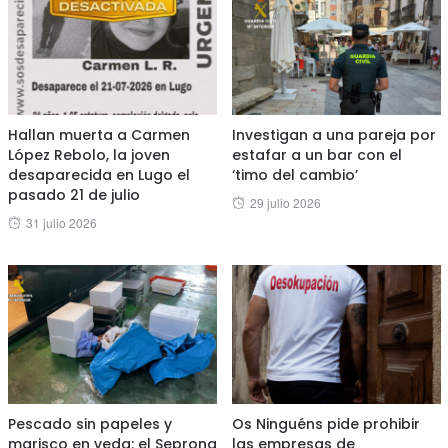
Hallan muerta a Carmen
Investigan a una pareja por
López Rebolo, la joven
estafar a un bar con el
desaparecida en Lugo el
‘timo del cambio’
pasado 21 de julio
Posted
29 julio 2026
Posted
31 julio 2026
on
on
Pescado sin papeles y
Os Ninguéns pide prohibir
marisco en veda: el Seprona
las empresas de