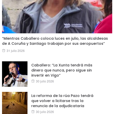
“Mientras Caballero coloca luces en julio, las alcaldesas
de A Coruña y Santiago trabajan por sus aeropuertos”
Posted
31 julio 2026
on
Caballero: “La Xunta tendrá más
dinero que nunca, pero sigue sin
invertir en Vigo”
Posted
30 julio 2026
on
La reforma de la rúa Pazo tendrá
que volver a licitarse tras la
renuncia de la adjudicataria
Posted
30 julio 2026