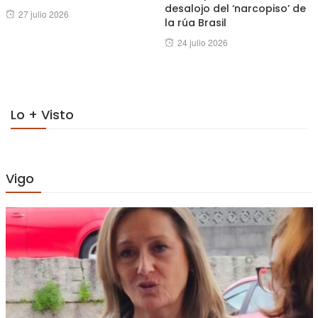
desalojo del ‘narcopiso’ de
Posted
27 julio 2026
la rúa Brasil
on
Posted
24 julio 2026
on
Lo + Visto
Vigo