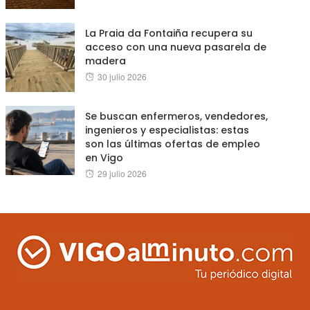
on
La Praia da Fontaiña recupera su
acceso con una nueva pasarela de
madera
Posted
30 julio 2026
on
Se buscan enfermeros, vendedores,
ingenieros y especialistas: estas
son las últimas ofertas de empleo
en Vigo
Posted
29 julio 2026
on