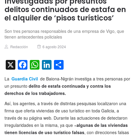
Investigadas por presuntos
delitos continuados de estafa en
el alquiler de ‘pisos turísticos’
Son tres personas responsables de una empresa de Vigo, que
tienen antecedentes policiales
Author
Posted
Redacción
6 agosto 2024
on
X
Facebook
WhatsApp
LinkedIn
Compartir
La
Guardia Civil
de Baiona-Nigrán investiga a tres personas por
un presunto
delito de estafa continuada y contra los
derechos de los trabajadores.
Así, los agentes, a través de distintas pesquisas localizaron una
firma que oferta viviendas de uso turístico en toda Galicia, a
través de su página web. Durante las actuaciones de detectaron
irregularidades en la misma, ya que «
algunas de las viviendas
tienen licencias de uso turístico falsas
, con direcciones falsas