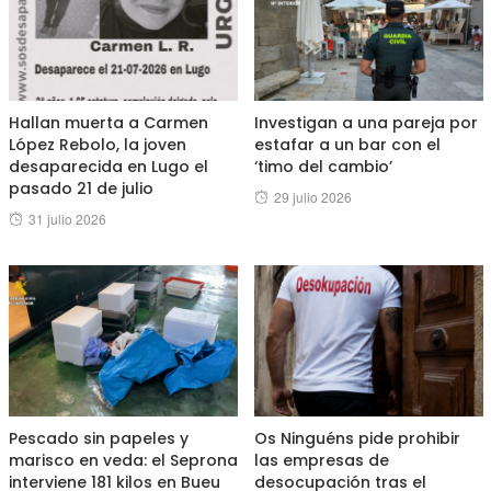
Hallan muerta a Carmen
Investigan a una pareja por
López Rebolo, la joven
estafar a un bar con el
desaparecida en Lugo el
‘timo del cambio’
pasado 21 de julio
Posted
29 julio 2026
Posted
31 julio 2026
on
on
Pescado sin papeles y
Os Ninguéns pide prohibir
marisco en veda: el Seprona
las empresas de
interviene 181 kilos en Bueu
desocupación tras el