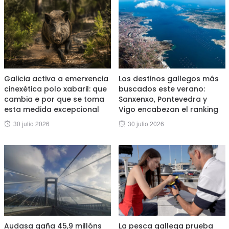
Galicia activa a emerxencia
Los destinos gallegos más
cinexética polo xabaril: que
buscados este verano:
cambia e por que se toma
Sanxenxo, Pontevedra y
esta medida excepcional
Vigo encabezan el ranking
Posted
Posted
30 julio 2026
30 julio 2026
on
on
Audasa gaña 45,9 millóns
La pesca gallega prueba