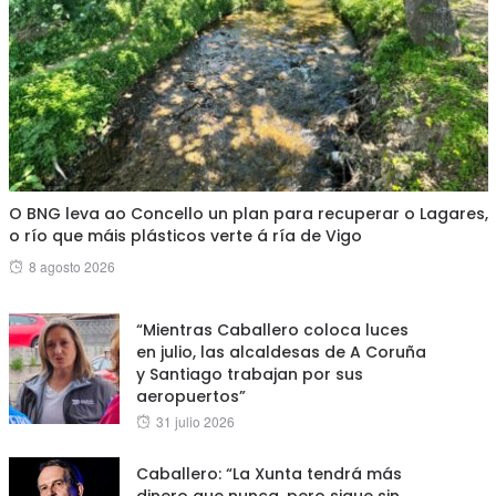
O BNG leva ao Concello un plan para recuperar o Lagares,
o río que máis plásticos verte á ría de Vigo
Posted
8 agosto 2026
on
“Mientras Caballero coloca luces
en julio, las alcaldesas de A Coruña
y Santiago trabajan por sus
aeropuertos”
Posted
31 julio 2026
on
Caballero: “La Xunta tendrá más
dinero que nunca, pero sigue sin