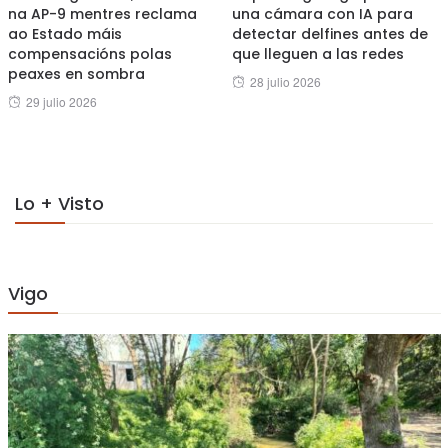
na AP-9 mentres reclama
una cámara con IA para
ao Estado máis
detectar delfines antes de
compensacións polas
que lleguen a las redes
peaxes en sombra
Posted
28 julio 2026
Posted
29 julio 2026
on
on
Lo + Visto
Vigo