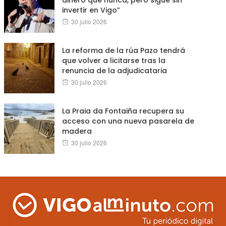
invertir en Vigo”
Posted
30 julio 2026
on
La reforma de la rúa Pazo tendrá
que volver a licitarse tras la
renuncia de la adjudicataria
Posted
30 julio 2026
on
La Praia da Fontaiña recupera su
acceso con una nueva pasarela de
madera
Posted
30 julio 2026
on