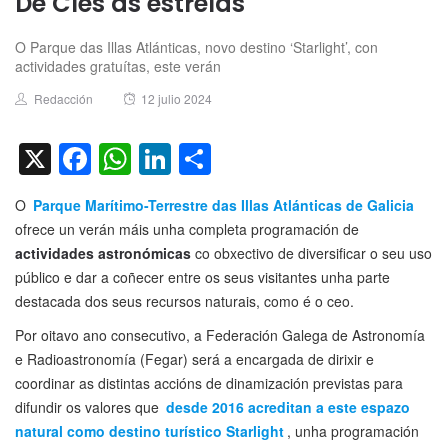
De Cíes ás estrelas
O Parque das Illas Atlánticas, novo destino ‘Starlight’, con
actividades gratuítas, este verán
Author
Posted
Redacción
12 julio 2024
on
X
Facebook
WhatsApp
LinkedIn
Compartir
O
Parque Marítimo-Terrestre das Illas Atlánticas de Galicia
ofrece un verán máis unha completa programación de
actividades astronómicas
co obxectivo de diversificar o seu uso
público e dar a coñecer entre os seus visitantes unha parte
destacada dos seus recursos naturais, como é o ceo.
Por oitavo ano consecutivo, a Federación Galega de Astronomía
e Radioastronomía (Fegar) será a encargada de dirixir e
coordinar as distintas accións de dinamización previstas para
difundir os valores que
desde 2016 acreditan a este espazo
natural como destino turístico Starlight
, unha programación