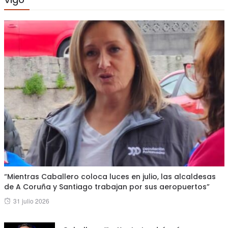
“Mientras Caballero coloca luces en julio, las alcaldesas
de A Coruña y Santiago trabajan por sus aeropuertos”
Posted
31 julio 2026
on