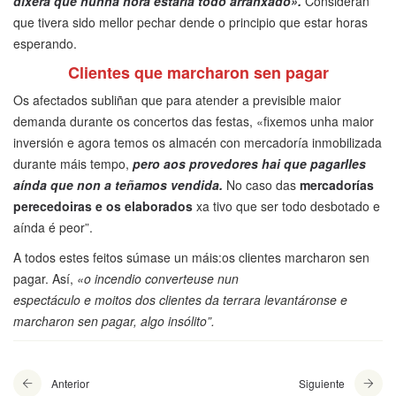
dixera que nunha hora estaría todo arranxado».
Consideran
que tivera sido mellor pechar dende o principio que estar horas
esperando.
Clientes que marcharon sen pagar
Os afectados subliñan que para atender a previsible maior
demanda durante os concertos das festas, «fixemos unha maior
inversión e agora temos os almacén con mercadoría inmobilizada
durante máis tempo,
pero aos provedores hai que pagarlles
aínda que non a teñamos vendida.
No caso das
mercadorías
perecedoiras e os elaborados
xa tivo que ser todo desbotado e
aínda é peor”.
A todos estes feitos súmase un máis:os clientes marcharon sen
pagar. Así,
«o incendio converteuse nun
espectáculo e moitos dos clientes da terrara levantáronse e
marcharon sen pagar, algo insólito”.
Anterior
Siguiente