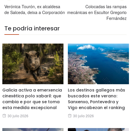
Verónica Tourón, ex alcaldesa
Colocadas las rampas
de Salceda, deixa a Corporación
mecánicas en Escultor Gregorio
Fernández
Te podría interesar
Galicia activa a emerxencia
Los destinos gallegos más
cinexética polo xabaril: que
buscados este verano:
cambia e por que se toma
Sanxenxo, Pontevedra y
esta medida excepcional
Vigo encabezan el ranking
Posted
Posted
30 julio 2026
30 julio 2026
on
on