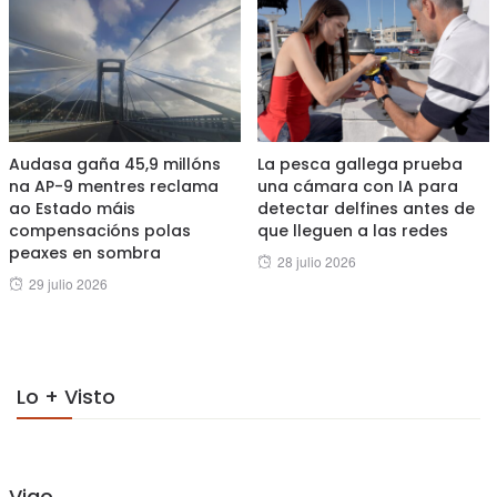
Audasa gaña 45,9 millóns
La pesca gallega prueba
na AP-9 mentres reclama
una cámara con IA para
ao Estado máis
detectar delfines antes de
compensacións polas
que lleguen a las redes
peaxes en sombra
Posted
28 julio 2026
Posted
29 julio 2026
on
on
Lo + Visto
Vigo