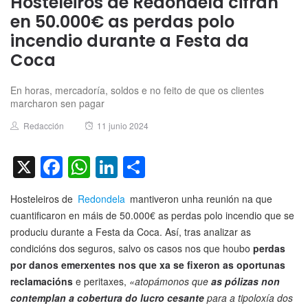
Hosteleiros de Redondela cifran
en 50.000€ as perdas polo
incendio durante a Festa da
Coca
En horas, mercadoría, soldos e no feito de que os clientes
marcharon sen pagar
Author
Posted
Redacción
11 junio 2024
on
X
Facebook
WhatsApp
LinkedIn
Compartir
Hosteleiros de
Redondela
mantiveron unha reunión na que
cuantificaron en máis de 50.000€ as perdas polo incendio que se
produciu durante a Festa da Coca. Así, tras analizar as
condicións dos seguros, salvo os casos nos que houbo
perdas
por danos emerxentes nos que xa se fixeron as oportunas
reclamacións
e peritaxes,
«atopámonos que
as pólizas non
contemplan a cobertura do lucro cesante
para a tipoloxía dos