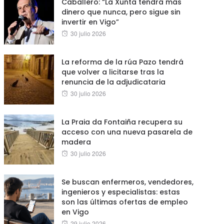
Caballero: “La Xunta tendrá más
dinero que nunca, pero sigue sin
invertir en Vigo”
Posted
30 julio 2026
on
La reforma de la rúa Pazo tendrá
que volver a licitarse tras la
renuncia de la adjudicataria
Posted
30 julio 2026
on
La Praia da Fontaiña recupera su
acceso con una nueva pasarela de
madera
Posted
30 julio 2026
on
Se buscan enfermeros, vendedores,
ingenieros y especialistas: estas
son las últimas ofertas de empleo
en Vigo
Posted
29 julio 2026