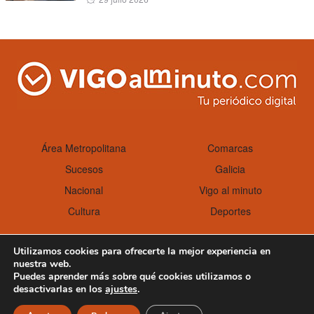
on
Área Metropolitana
Comarcas
Sucesos
Galicia
Nacional
Vigo al minuto
Cultura
Deportes
Utilizamos cookies para ofrecerte la mejor experiencia en
nuestra web.
Aviso Legal
Política de cookies
Puedes aprender más sobre qué cookies utilizamos o
desactivarlas en los
ajustes
.