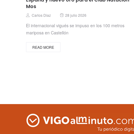
Mos
Posted
Author
Carlos Diaz
28 julio 2026
on
El internacional vigués se impuso en los 100 metros
mariposa en Castellón
READ MORE