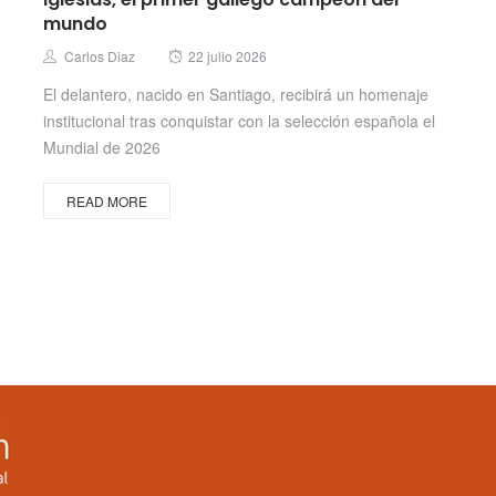
mundo
Posted
Author
Carlos Diaz
22 julio 2026
on
El delantero, nacido en Santiago, recibirá un homenaje
institucional tras conquistar con la selección española el
Mundial de 2026
READ MORE