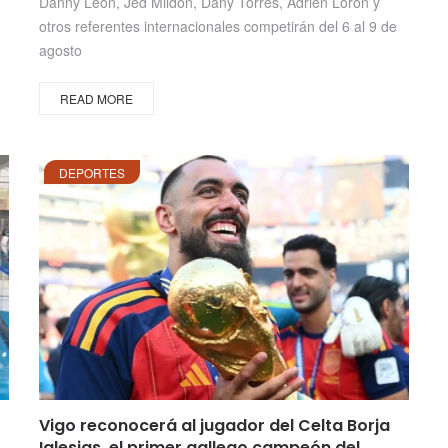
Danny León, Jed Mildon, Dany Torres, Adrien Loron y
otros referentes internacionales competirán del 6 al 9 de
agosto
READ MORE
DEPORTES
Vigo reconocerá al jugador del Celta Borja
Iglesias, el primer gallego campeón del