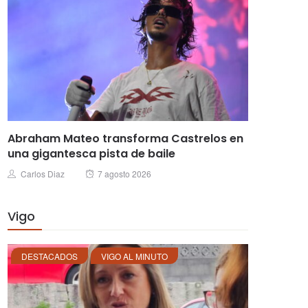
Abraham Mateo transforma Castrelos en
una gigantesca pista de baile
Posted
Author
Carlos Diaz
7 agosto 2026
on
Vigo
DESTACADOS
VIGO AL MINUTO