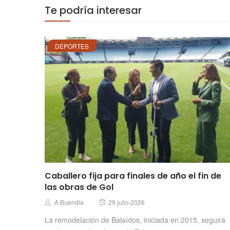
Te podría interesar
DEPORTES
Caballero fija para finales de año el fin de
las obras de Gol
Posted
Author
A Buendia
29 julio 2026
on
La remodelación de Balaídos, iniciada en 2015, seguirá