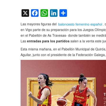
on
X
Facebook
WhatsApp
LinkedIn
Compartir
Las mayores figuras del
baloncesto femenino español
,
d
en Vigo parte de su preparación para los Juegos Olímpico
en el Pabellón de As Travesas- donde también se medirán
Las
entradas para los partidos
salen a la venta este ju
Esta misma mañana, en el Pabellón Municipal de Quirós, 
Aguilar, junto con el presidente de la Federación Galega, 