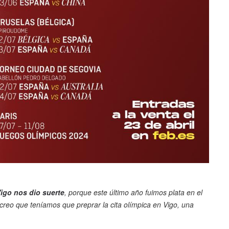
igo nos dio suerte
, porque este último año fuimos plata en el
creo que teníamos que preprar la cita olímpica en Vigo, una