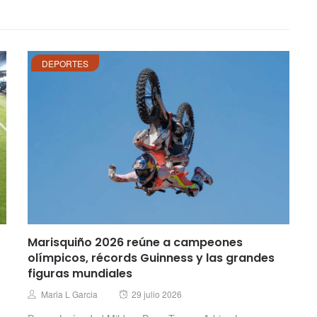
DEPORTES
Marisquiño 2026 reúne a campeones
olímpicos, récords Guinness y las grandes
figuras mundiales
Posted
Author
Maria L Garcia
29 julio 2026
on