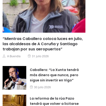
“Mientras Caballero coloca luces en julio,
las alcaldesas de A Coruña y Santiago
trabajan por sus aeropuertos”
Posted
Author
A Buendia
31 julio 2026
on
Caballero: “La Xunta tendrá
más dinero que nunca, pero
sigue sin invertir en Vigo”
Posted
30 julio 2026
on
La reforma de la rúa Pazo
tendrá que volver a licitarse