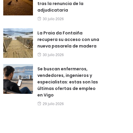
tras la renuncia de la
adjudicataria
Posted
30 julio 2026
on
La Praia da Fontaiña
recupera su acceso con una
nueva pasarela de madera
Posted
30 julio 2026
on
Se buscan enfermeros,
vendedores, ingenieros y
especialistas: estas son las
últimas ofertas de empleo
en Vigo
Posted
29 julio 2026
on