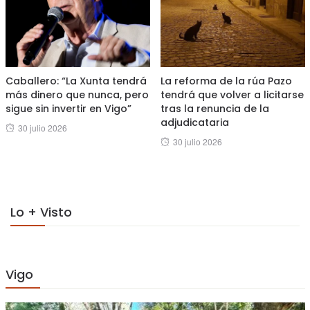
Caballero: “La Xunta tendrá
La reforma de la rúa Pazo
más dinero que nunca, pero
tendrá que volver a licitarse
sigue sin invertir en Vigo”
tras la renuncia de la
adjudicataria
Posted
30 julio 2026
Posted
30 julio 2026
on
on
Lo + Visto
Vigo