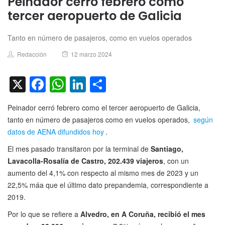
Peinador cerró febrero como
tercer aeropuerto de Galicia
Tanto en número de pasajeros, como en vuelos operados
Author
Posted
Redacción
12 marzo 2024
on
X
Facebook
WhatsApp
LinkedIn
Compartir
Peinador cerró febrero como el tercer aeropuerto de Galicia,
tanto en número de pasajeros como en vuelos operados,
según
datos de AENA difundidos hoy
.
El mes pasado transitaron por la terminal de
Santiago,
Lavacolla-Rosalía de Castro, 202.439 viajeros
, con un
aumento del 4,1% con respecto al mismo mes de 2023 y un
22,5% máa que el último dato prepandemia, correspondiente a
2019.
Por lo que se refiere a
Alvedro, en A Coruña, recibió el mes