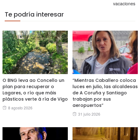
vacaciones
Te podría interesar
O BNG leva ao Concello un
“Mientras Caballero coloca
plan para recuperar o
luces en julio, las alcaldesas
Lagares, o río que máis
de A Coruña y Santiago
plásticos verte á ría de Vigo
trabajan por sus
aeropuertos”
Posted
8 agosto 2026
Posted
31 julio 2026
on
on