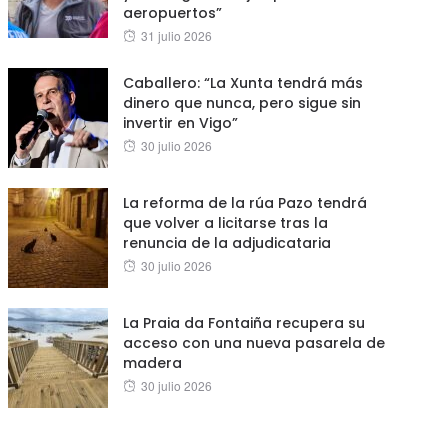
aeropuertos”
Posted
31 julio 2026
on
Caballero: “La Xunta tendrá más
dinero que nunca, pero sigue sin
invertir en Vigo”
Posted
30 julio 2026
on
La reforma de la rúa Pazo tendrá
que volver a licitarse tras la
renuncia de la adjudicataria
Posted
30 julio 2026
on
La Praia da Fontaiña recupera su
acceso con una nueva pasarela de
madera
Posted
30 julio 2026
on