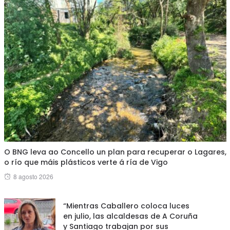
O BNG leva ao Concello un plan para recuperar o Lagares,
o río que máis plásticos verte á ría de Vigo
Posted
8 agosto 2026
on
“Mientras Caballero coloca luces
en julio, las alcaldesas de A Coruña
y Santiago trabajan por sus