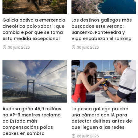
Galicia activa a emerxencia
Los destinos gallegos más
cinexética polo xabaril: que
buscados este verano:
cambia e por que se toma
Sanxenxo, Pontevedra y
esta medida excepcional
Vigo encabezan el ranking
Posted
Posted
30 julio 2026
30 julio 2026
on
on
Audasa gaña 45,9 millóns
La pesca gallega prueba
na AP-9 mentres reclama
una cámara con IA para
ao Estado máis
detectar delfines antes de
compensacións polas
que lleguen a las redes
peaxes en sombra
Posted
28 julio 2026