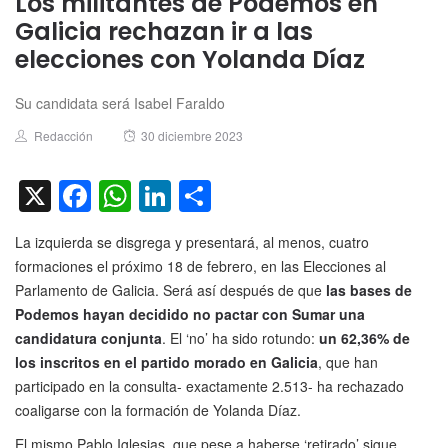
Los militantes de Podemos en
Galicia rechazan ir a las
elecciones con Yolanda Díaz
Su candidata será Isabel Faraldo
Author
Posted
Redacción
30 diciembre 2023
on
X
Facebook
WhatsApp
LinkedIn
Compartir
La izquierda se disgrega y presentará, al menos, cuatro
formaciones el próximo 18 de febrero, en las Elecciones al
Parlamento de Galicia. Será así después de que
las bases de
Podemos hayan decidido no pactar con Sumar una
candidatura conjunta
. El ‘no’ ha sido rotundo:
un 62,36% de
los inscritos en el partido morado en Galicia
, que han
participado en la consulta- exactamente 2.513- ha rechazado
coaligarse con la formación de Yolanda Díaz.
El mismo Pablo Iglesias, que pese a haberse ‘retirado’ sigue