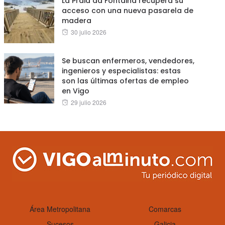
La Praia da Fontaiña recupera su
acceso con una nueva pasarela de
madera
Posted
30 julio 2026
on
Se buscan enfermeros, vendedores,
ingenieros y especialistas: estas
son las últimas ofertas de empleo
en Vigo
Posted
29 julio 2026
on
Área Metropolitana
Comarcas
Sucesos
Galicia