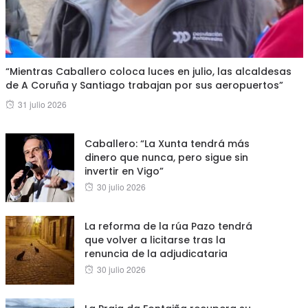
“Mientras Caballero coloca luces en julio, las alcaldesas
de A Coruña y Santiago trabajan por sus aeropuertos”
Posted
31 julio 2026
on
Caballero: “La Xunta tendrá más
dinero que nunca, pero sigue sin
invertir en Vigo”
Posted
30 julio 2026
on
La reforma de la rúa Pazo tendrá
que volver a licitarse tras la
renuncia de la adjudicataria
Posted
30 julio 2026
on