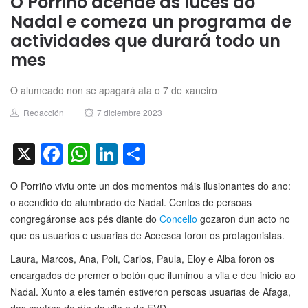
O Porriño acende as luces do
Nadal e comeza un programa de
actividades que durará todo un
mes
O alumeado non se apagará ata o 7 de xaneiro
Author
Posted
Redacción
7 diciembre 2023
on
X
Facebook
WhatsApp
LinkedIn
Compartir
O Porriño viviu onte un dos momentos máis ilusionantes do ano:
o acendido do alumbrado de Nadal. Centos de persoas
congregáronse aos pés diante do
Concello
gozaron dun acto no
que os usuarios e usuarias de Aceesca foron os protagonistas.
Laura, Marcos, Ana, Poli, Carlos, Paula, Eloy e Alba foron os
encargados de premer o botón que iluminou a vila e deu inicio ao
Nadal. Xunto a eles tamén estiveron persoas usuarias de Afaga,