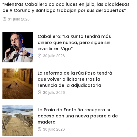
“Mientras Caballero coloca luces en julio, las alcaldesas
de A Coruña y Santiago trabajan por sus aeropuertos”
Posted
31 julio 2026
on
Caballero: “La Xunta tendrá más
dinero que nunca, pero sigue sin
invertir en Vigo”
Posted
30 julio 2026
on
La reforma de la rúa Pazo tendrá
que volver a licitarse tras la
renuncia de la adjudicataria
Posted
30 julio 2026
on
La Praia da Fontaiña recupera su
acceso con una nueva pasarela de
madera
Posted
30 julio 2026
on