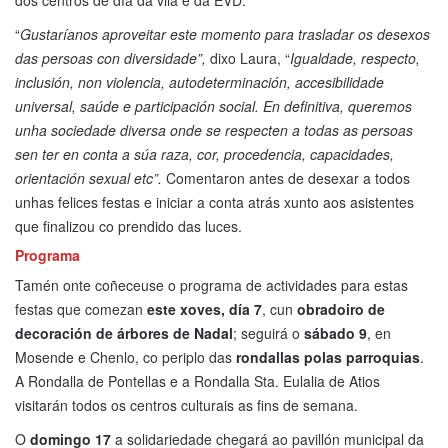
dos centros de día da vila e da EVD.
“
Gustaríanos aproveitar este momento para trasladar os desexos
das persoas con diversidade”,
dixo Laura, “
Igualdade, respecto,
inclusión, non violencia, autodeterminación, accesibilidade
universal, saúde e participación social. En definitiva, queremos
unha sociedade diversa onde se respecten a todas as persoas
sen ter en conta a súa raza, cor, procedencia, capacidades,
orientación sexual etc”.
Comentaron antes de desexar a todos
unhas felices festas e iniciar a conta atrás xunto aos asistentes
que finalizou co prendido das luces.
Programa
Tamén onte coñeceuse o programa de actividades para estas
festas que comezan
este xoves, día 7
, cun
obradoiro de
decoración de árbores de Nadal
; seguirá o
sábado 9
, en
Mosende e Chenlo, co periplo das
rondallas polas parroquias
.
A Rondalla de Pontellas e a Rondalla Sta. Eulalia de Atios
visitarán todos os centros culturais as fins de semana.
O
domingo 17
a solidariedade chegará ao pavillón municipal da