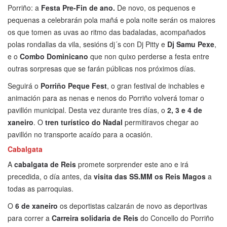
Porriño: a
Festa Pre-Fin de ano.
De novo, os pequenos e
pequenas a celebrarán pola mañá e pola noite serán os maiores
os que tomen as uvas ao ritmo das badaladas, acompañados
polas rondallas da vila, sesións dj´s con Dj Pitty e
Dj Samu Pexe
,
e o
Combo Dominicano
que non quixo perderse a festa entre
outras sorpresas que se farán públicas nos próximos días.
Seguirá o
Porriño Peque Fest
, o gran festival de inchables e
animación para as nenas e nenos do Porriño volverá tomar o
pavillón municipal. Desta vez durante tres días, o
2, 3 e 4 de
xaneiro
. O
tren turístico do Nadal
permitiravos chegar ao
pavillón no transporte acaído para a ocasión.
Cabalgata
A
cabalgata de Reis
promete sorprender este ano e irá
precedida, o día antes, da
visita das SS.MM os Reis Magos
a
todas as parroquias.
O
6 de xaneiro
os deportistas calzarán de novo as deportivas
para correr a
Carreira solidaria de Reis
do Concello do Porriño