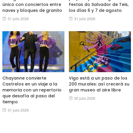
único con conciertos entre
Festas do Salvador de Teis,
naves y bloques de granito
los días 6 y 7 de agosto
Posted
Posted
31 julio 2026
31 julio 2026
on
on
Chayanne convierte
Vigo está a un paso de los
Castrelos en un viaje a la
200 murales: así crecerá su
memoria con un repertorio
gran museo al aire libre
que desafía al paso del
Posted
30 julio 2026
tiempo
on
Posted
31 julio 2026
on