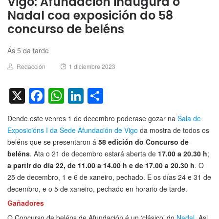
Vigo: Afundación inaugura o
Nadal coa exposición do 58
concurso de beléns
Ás 5 da tarde
Author
Posted
Redacción
1 diciembre 2023
on
X
Facebook
WhatsApp
LinkedIn
Compartir
Dende este venres 1 de decembro poderase gozar na
Sala de
Exposicións I da Sede Afundación de Vigo
da mostra de todos os
beléns que se presentaron á
58 edición do
Concurso de
beléns
. Ata o 21 de decembro estará aberta de
17.00 a 20.30 h
;
a partir do día 22, de 11.00 a 14.00 h e de 17.00 a 20.30 h
. O
25 de decembro, 1 e 6 de xaneiro, pechado. E os días 24 e 31 de
decembro, e o 5 de xaneiro, pechado en horario de tarde.
Gañadores
O Concurso de beléns de Afundación é un ‘clásico’ do
Nadal
. Asi,