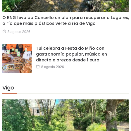
O BNG leva ao Concello un plan para recuperar o Lagares,
o río que máis plásticos verte á ría de Vigo
Posted
8 agosto 2026
on
Tui celebra a Festa do Miño con
gastronomía popular, música en
directo e prezos desde 1 euro
Posted
8 agosto 2026
on
Vigo