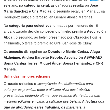
este ano, na
categoría xeral,
as gañadoras resultaron
José
María Sánchez e Cris Macías;
o segundo recaiu en María Luisa
Rodríguez Balo; e o terceiro, en Genaro Alonso Martínez.
Na
categoría para colectivos
formados por menores de 16
anos, o xurado decidiu conceder o primeiro premio á
Asociación
Aboal;
o segundo, ao belén presentado por Obradoiro Fósil, e
finalmente, o terceiro premio ao CPR San José de Cluny.
Os
accésits
distinguiron ao
Obradoiro Martín Códax, Afaga
Alzheimer, Andrea Barbeito Rebolo, Asociación ASPANAEX
,
Sonia Caribia Torres, Miguel Ángel Sousa Fernández y CPR
Menela.
Unha das mellores edicións
O xurado salientou o
«complicado das deliberacións para
outorgar os premios, dado o altísimo nivel dos traballos
presentados, podendo afirmar que estamos diante dunha das
mellores edicións en canto a calidade dos beléns.
A factura coa
que se abordaron estes traballos, os materiais, a