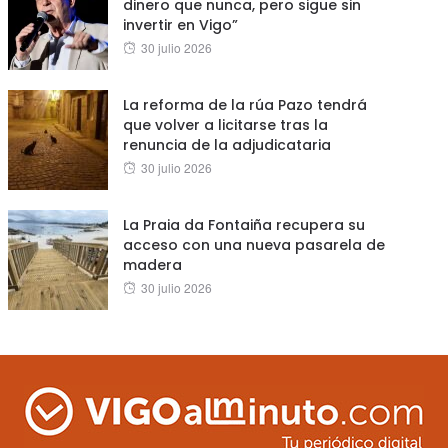
dinero que nunca, pero sigue sin
invertir en Vigo”
Posted
30 julio 2026
on
La reforma de la rúa Pazo tendrá
que volver a licitarse tras la
renuncia de la adjudicataria
Posted
30 julio 2026
on
La Praia da Fontaiña recupera su
acceso con una nueva pasarela de
madera
Posted
30 julio 2026
on