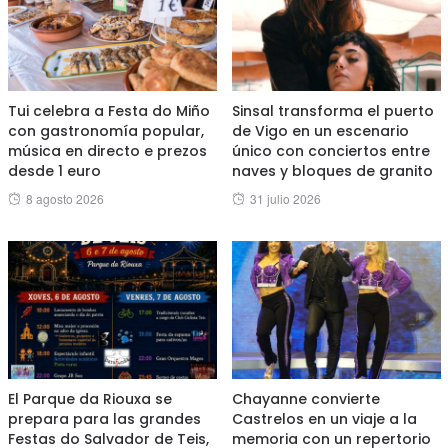
Tui celebra a Festa do Miño
Sinsal transforma el puerto
con gastronomía popular,
de Vigo en un escenario
música en directo e prezos
único con conciertos entre
desde 1 euro
naves y bloques de granito
Posted
Posted
8 agosto 2026
31 julio 2026
on
on
El Parque da Riouxa se
Chayanne convierte
prepara para las grandes
Castrelos en un viaje a la
Festas do Salvador de Teis,
memoria con un repertorio