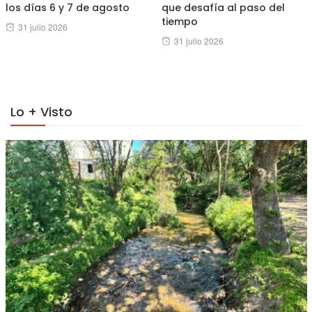
los días 6 y 7 de agosto
que desafía al paso del
tiempo
Posted
31 julio 2026
Posted
31 julio 2026
on
on
Lo + Visto