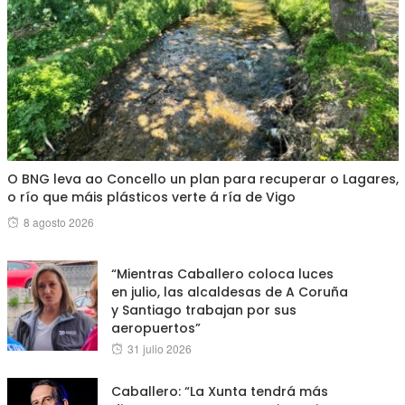
O BNG leva ao Concello un plan para recuperar o Lagares,
o río que máis plásticos verte á ría de Vigo
Posted
8 agosto 2026
on
“Mientras Caballero coloca luces
en julio, las alcaldesas de A Coruña
y Santiago trabajan por sus
aeropuertos”
Posted
31 julio 2026
on
Caballero: “La Xunta tendrá más