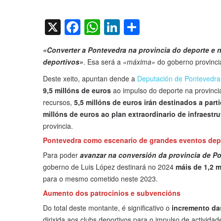
on
X
Facebook
WhatsApp
LinkedIn
Compartir
«Converter a Pontevedra na provincia do deporte e n
deportivos»
. Esa será a
«máxima»
do goberno provinci
Deste xeito, apuntan dende a
Deputación de Pontevedra
9,5 millóns de euros
ao impulso do deporte na provinci
recursos,
5,5 millóns de euros irán destinados a par
millóns de euros ao plan extraordinario de infraestr
provincia.
Pontevedra como escenario de grandes eventos dep
Para poder
avanzar na conversión da provincia de P
goberno de Luis López destinará no 2024
máis de 1,2 m
para o mesmo cometido neste 2023.
Aumento dos patrocinios e subvencións
Do total deste montante, é significativo o
incremento das
dirixida aos clubs deportivos para o impulso de activid