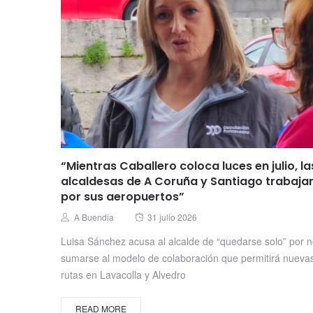
“Mientras Caballero coloca luces en julio, la
alcaldesas de A Coruña y Santiago trabaja
por sus aeropuertos”
Posted
Author
A Buendia
31 julio 2026
on
Luisa Sánchez acusa al alcalde de “quedarse solo” por 
sumarse al modelo de colaboración que permitirá nueva
rutas en Lavacolla y Alvedro
READ MORE