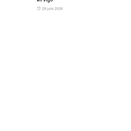
Posted
29 julio 2026
on