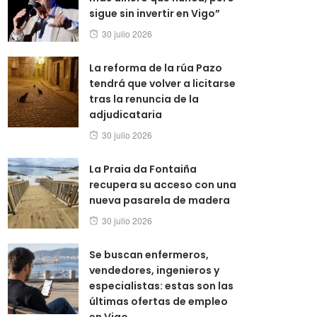
sigue sin invertir en Vigo”
Posted
30 julio 2026
on
La reforma de la rúa Pazo
tendrá que volver a licitarse
tras la renuncia de la
adjudicataria
Posted
30 julio 2026
on
La Praia da Fontaiña
recupera su acceso con una
nueva pasarela de madera
Posted
30 julio 2026
on
Se buscan enfermeros,
vendedores, ingenieros y
especialistas: estas son las
últimas ofertas de empleo
en Vigo