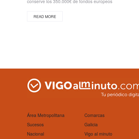
conserve los 350.000€ de fondos europeos
READ MORE
Área Metropolitana
Comarcas
Sucesos
Galicia
Nacional
Vigo al minuto