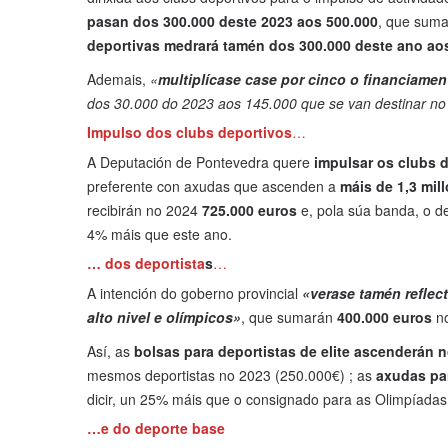
pasan dos 300.000 deste 2023 aos 500.000
, que suma
deportivas medrará tamén dos 300.000 deste ano ao
Ademais,
«
multiplícase case por cinco o financiamen
dos 30.000 do 2023 aos 145.000 que se van destinar no
Impulso dos clubs deportivos
…
A Deputación de Pontevedra quere
impulsar os clubs d
preferente con axudas que ascenden a
máis de 1,3 mil
recibirán no 2024
725.000 euros
e, pola súa banda, o d
4% máis que este ano.
… dos deportista
s
…
A intención do goberno provincial
«verase tamén reflec
alto nivel e olímpicos»
, que sumarán
400.000 euros
no
Así, as
bolsas para deportistas de elite ascenderán 
mesmos deportistas no 2023 (250.000€) ; as
axudas pa
dicir, un 25% máis que o consignado para as Olimpíadas
…e do deporte base