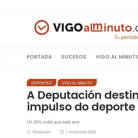
PORTADA
SUCESOS
VIGO AL MINUT
DEPORTES
VIGO AL MINUTO
A Deputación destin
impulso do deporte
Un 20% máis que este ano
Author
Posted
Redacción
7 noviembre 2023