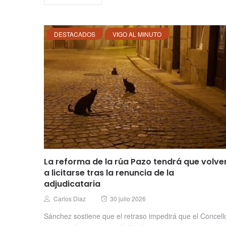
DESTACADOS
VIGO AL MINUTO
La reforma de la rúa Pazo tendrá que volve
a licitarse tras la renuncia de la
adjudicataria
Posted
Author
Carlos Diaz
30 julio 2026
on
Sánchez sostiene que el retraso impedirá que el Concell