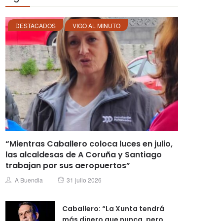
DESTACADOS
VIGO AL MINUTO
“Mientras Caballero coloca luces en julio,
las alcaldesas de A Coruña y Santiago
trabajan por sus aeropuertos”
Posted
Author
A Buendia
31 julio 2026
on
Caballero: “La Xunta tendrá
más dinero que nunca, pero