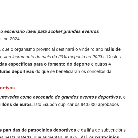
o escenario ideal para acoller grandes eventos
al no 2024.
, que o organismo provincial destinará o vindeiro ano
máis de
a,
«un incremento de máis do 20% respecto ao 2023»
. Destes
tidas específicas para o fomento do deporte
e outros
4
uturas deportivas
do que se beneficiarán os concellos da
ortivos
ontevedra como escenario de grandes eventos deportivos
, o
illóns de euros
. Isto «supón duplicar os 640.000 aprobados
 partidas de patrocinios deportivos
e da liña de subvencións
ades nesta materia, que aumentan un 67%. Así, os
patrocinios