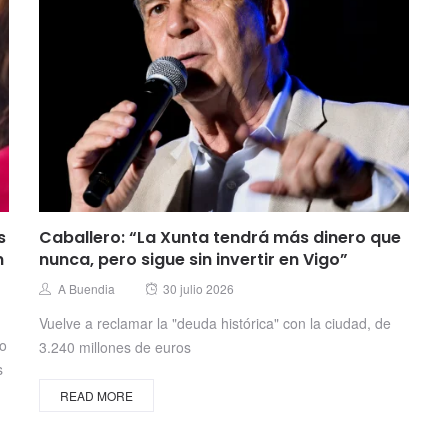
s
Caballero: “La Xunta tendrá más dinero que
n
nunca, pero sigue sin invertir en Vigo”
Posted
Author
A Buendia
30 julio 2026
on
Vuelve a reclamar la "deuda histórica" con la ciudad, de
no
3.240 millones de euros
s
READ MORE