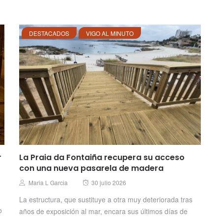
DESTACADOS
VIGO AL MINUTO
r
La Praia da Fontaiña recupera su acceso
con una nueva pasarela de madera
Posted
Author
Maria L Garcia
30 julio 2026
on
La estructura, que sustituye a otra muy deteriorada tras
o
años de exposición al mar, encara sus últimos días de