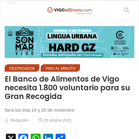
DESTACADOS
VIGO AL MINUTO
El Banco de Alimentos de Vigo
necesita 1.800 voluntario para su
Gran Recogida
Será los días 24 y 25 de noviembre
Author
Posted
Redacción
25 octubre 2023
on
X
Facebook
WhatsApp
LinkedIn
Compartir