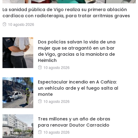
La sanidad pública de Vigo realiza su primera ablación
cardíaca con radioterapia, para tratar arritmias graves
Posted
10 agosto 2026
on
Dos policías salvan la vida de una
mujer que se atragantó en un bar
de Vigo, gracias a la maniobra de
Heimlich
Posted
10 agosto 2026
on
Espectacular incendio en A Cañiza:
un vehículo arde y el fuego salta al
monte
Posted
10 agosto 2026
on
Tres millones y un año de obras
para renovar Doutor Carracido
Posted
10 agosto 2026