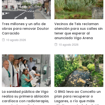
Tres millones y un año de
Vecinos de Teis reclaman
obras para renovar Doutor
atención para sus calles sin
Carracido
tener que esperar al
anunciado Vigo Arena
Posted
10 agosto 2026
Posted
10 agosto 2026
on
on
La sanidad pública de Vigo
O BNG leva ao Concello un
realiza su primera ablación
plan para recuperar o
cardíaca con radioterapia,
Lagares, o río que máis