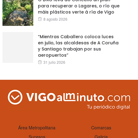
para recuperar o Lagares, o río que
máis plásticos verte á ría de Vigo
Posted
8 agosto 2026
on
“Mientras Caballero coloca luces
en julio, las alcaldesas de A Coruña
y Santiago trabajan por sus
aeropuertos”
Posted
31 julio 2026
on
Área Metropolitana
Comarcas
Sucesos
Galicia