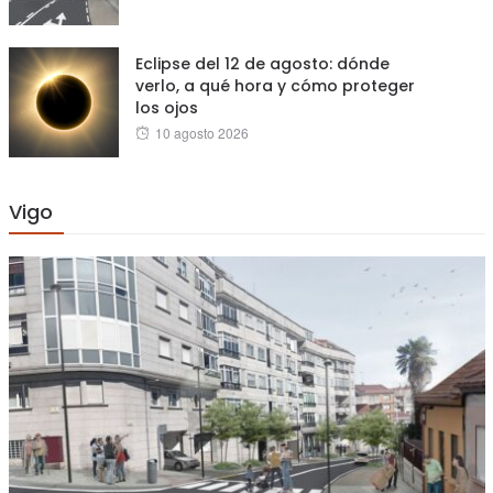
on
Eclipse del 12 de agosto: dónde
verlo, a qué hora y cómo proteger
los ojos
Posted
10 agosto 2026
on
Vigo