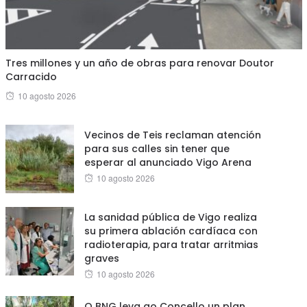
Tres millones y un año de obras para renovar Doutor
Carracido
Posted
10 agosto 2026
on
Vecinos de Teis reclaman atención
para sus calles sin tener que
esperar al anunciado Vigo Arena
Posted
10 agosto 2026
on
La sanidad pública de Vigo realiza
su primera ablación cardíaca con
radioterapia, para tratar arritmias
graves
Posted
10 agosto 2026
on
O BNG leva ao Concello un plan