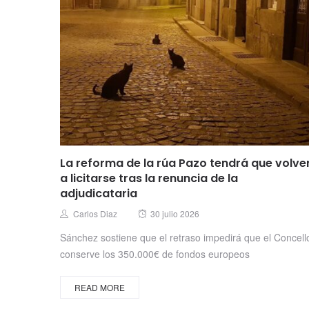
La reforma de la rúa Pazo tendrá que volve
a licitarse tras la renuncia de la
adjudicataria
Posted
Author
Carlos Diaz
30 julio 2026
on
Sánchez sostiene que el retraso impedirá que el Concell
conserve los 350.000€ de fondos europeos
READ MORE