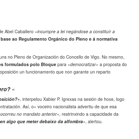
e Abel Caballero
«incumpre a lei negándose a constituír a
n base ao Regulamento Orgánico do Pleno e á normativa
 luns no Pleno de Organización do Concello de Vigo. No mesmo,
ares formulados polo Bloque
para «
democratizar»
a proposta do
 oposición un funcionamento que non garante un reparto
«
lero?
osición?»
, interpelou Xabier P. Igrexas na sesión de hoxe, logo
ntratación. Así, o» voceiro nacionalista advertiu de que esa
 ocorreu no mandato anterior»
, restrinxindo a capacidade da
ñen algo que meter debaixo da alfombra
«, alertou.