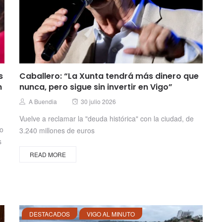
s
Caballero: “La Xunta tendrá más dinero que
n
nunca, pero sigue sin invertir en Vigo”
Posted
Author
A Buendia
30 julio 2026
on
Vuelve a reclamar la "deuda histórica" con la ciudad, de
no
3.240 millones de euros
s
READ MORE
DESTACADOS
VIGO AL MINUTO