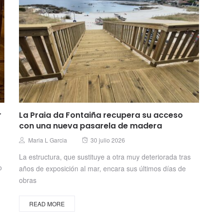
r
La Praia da Fontaiña recupera su acceso
con una nueva pasarela de madera
Posted
Author
Maria L Garcia
30 julio 2026
on
La estructura, que sustituye a otra muy deteriorada tras
o
años de exposición al mar, encara sus últimos días de
obras
READ MORE