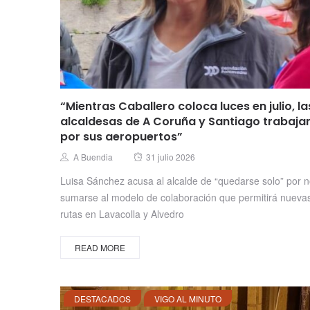
“Mientras Caballero coloca luces en julio, la
alcaldesas de A Coruña y Santiago trabaja
por sus aeropuertos”
Posted
Author
A Buendia
31 julio 2026
on
Luisa Sánchez acusa al alcalde de “quedarse solo” por 
sumarse al modelo de colaboración que permitirá nueva
rutas en Lavacolla y Alvedro
READ MORE
DESTACADOS
VIGO AL MINUTO