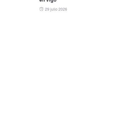
Posted
29 julio 2026
on