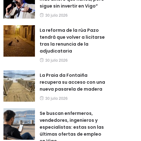
sigue sin invertir en Vigo”
Posted
30 julio 2026
on
La reforma de la rúa Pazo
tendrá que volver a licitarse
tras la renuncia de la
adjudicataria
Posted
30 julio 2026
on
La Praia da Fontaiña
recupera su acceso con una
nueva pasarela de madera
Posted
30 julio 2026
on
Se buscan enfermeros,
vendedores, ingenieros y
especialistas: estas son las
últimas ofertas de empleo
en Vigo