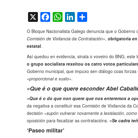
on
X
Facebook
WhatsApp
LinkedIn
Compartir
O Bloque Nacionalista Galego denuncia que o Goberno d
Comisión de Vixilancia da Contratación»
,
obrigatoria e
estatal
.
Así quedou en evidencia, sinala o voveiro do BNG, este
o grupo socialista rexeitou os catro votos particul
Goberno municipal, que impuxo sen diálogo coas forzas
«proporcional e xusto».
«Que é o que quere esconder Abel Cabal
«Que é o do que non quere que nos enteremos a op
da negativa a constituír esa Comisión de Vixilancia da Co
decisión
«supón vulnerar novamente a lexislación, como
oposición para fiscalizar as contratacións.
«Se cadra te
‘Paseo militar’