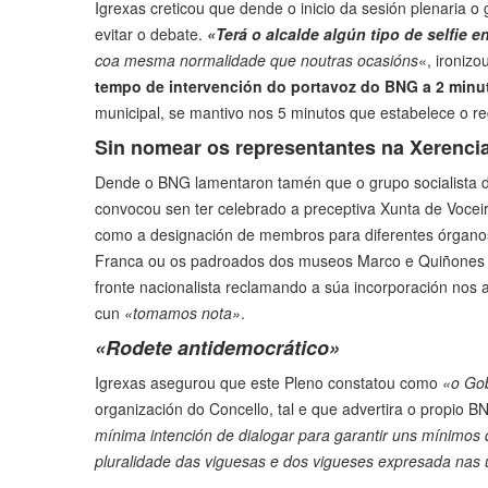
Igrexas creticou que dende o inicio da sesión plenaria o
evitar o debate.
«Terá o alcalde algún tipo de selfie 
coa mesma normalidade que noutras ocasións
«, ironizo
tempo de intervención do portavoz do BNG a 2 minu
municipal, se mantivo nos 5 minutos que estabelece o r
Sin nomear os representantes na Xerenci
Dende o BNG lamentaron tamén que o grupo socialista de
convocou sen ter celebrado a preceptiva Xunta de Vocei
como a designación de membros para diferentes órganos
Franca ou os padroados dos museos Marco e Quiñones de
fronte nacionalista reclamando a súa incorporación nos 
cun
«tomamos nota»
.
«Rodete antidemocrático»
Igrexas asegurou que este Pleno constatou como
«o Gob
organización do Concello, tal e que advertira o propio 
mínima intención de dialogar para garantir uns mínimos
pluralidade das viguesas e dos vigueses expresada nas