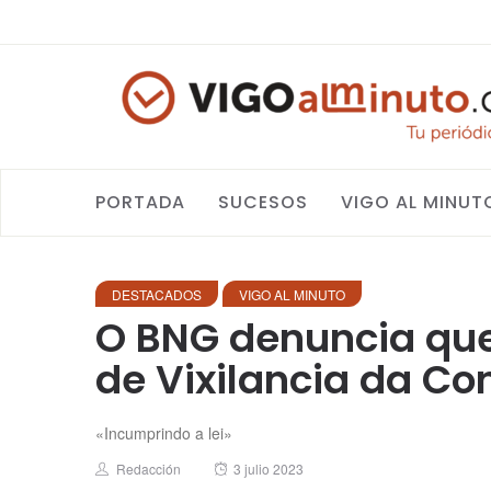
PORTADA
SUCESOS
VIGO AL MINUT
DESTACADOS
VIGO AL MINUTO
O BNG denuncia que
de Vixilancia da Co
«Incumprindo a lei»
Author
Posted
Redacción
3 julio 2023