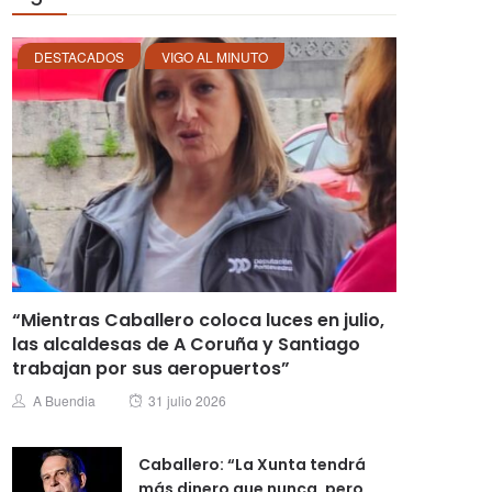
DESTACADOS
VIGO AL MINUTO
“Mientras Caballero coloca luces en julio,
las alcaldesas de A Coruña y Santiago
trabajan por sus aeropuertos”
Posted
Author
A Buendia
31 julio 2026
on
Caballero: “La Xunta tendrá
más dinero que nunca, pero