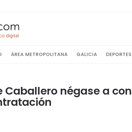
O
ÁREA METROPOLITANA
GALICIA
DEPORTES
 Caballero négase a cons
ntratación