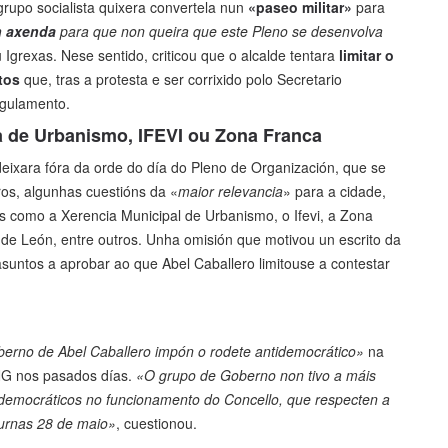
 grupo socialista quixera convertela nun
«paseo militar»
para
en axenda
para que non queira que este Pleno se desenvolva
u Igrexas. Nese sentido, criticou que o alcalde tentara
limitar o
tos
que, tras a protesta e ser corrixido polo Secretario
egulamento.
a de Urbanismo, IFEVI ou Zona Franca
ixara fóra da orde do día do Pleno de Organización, que se
ros, algunhas cuestións da «
maior relevancia
» para a cidade,
 como a Xerencia Municipal de Urbanismo, o Ifevi, a Zona
 León, entre outros. Unha omisión que motivou un escrito da
asuntos a aprobar ao que Abel Caballero limitouse a contestar
erno de Abel Caballero impón o rodete antidemocrático»
na
BNG nos pasados días.
«O grupo de Goberno non tivo a máis
 democráticos no funcionamento do Concello, que respecten a
 urnas 28 de maio»
, cuestionou.