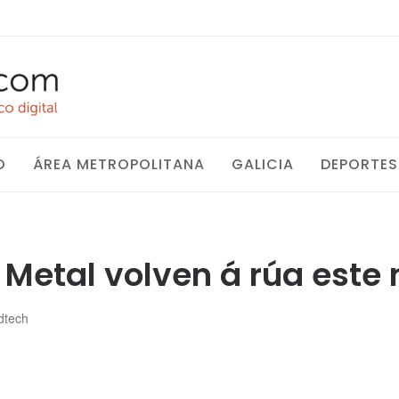
O
ÁREA METROPOLITANA
GALICIA
DEPORTES
 Metal volven á rúa este
dtech