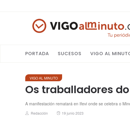
PORTADA
SUCESOS
VIGO AL MINUT
VIGO AL MINUTO
Os traballadores do
A manifestación rematará en Ifevi onde se celebra o Min
Author
Posted
Redacción
19 junio 2023
on