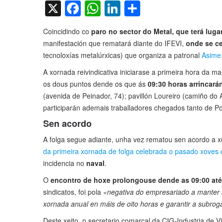
X
Facebook
WhatsApp
LinkedIn
Compartir
Coincidindo co
paro no sector do Metal, que terá luga
manifestación que rematará diante do IFEVI,
onde se c
tecnoloxías metalúrxicas) que organiza a patronal
Asime
A xornada reivindicativa iniciarase a primeira hora da 
os dous puntos dende os que ás
09:30 horas arrincará
(avenida de Peinador, 74); pavillón Loureiro (camiño do 
participarán ademais traballadores chegados tanto de 
Sen acordo
A folga segue adiante, unha vez rematou sen acordo a xu
da primeira xornada de folga celebrada o pasado xoves 
incidencia no
naval
.
O
encontro de hoxe prolongouse dende as 09:00 até
sindicatos, foi pola
«negativa do empresariado a manter a 
xornada anual en máis de oito horas e garantir a subro
Deste xeito, o secretario comarcal da CIG-Industria de V