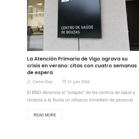
La Atención Primaria de Vigo agrava su
crisis en verano: citas con cuatro semanas
de espera
Posted
Author
Carlos Diaz
31 julio 2026
on
El BNG denuncia el "colapso" de los centros de salud y
reclama a la Xunta un refuerzo inmediato de personal
READ MORE