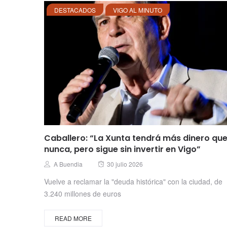
DESTACADOS
VIGO AL MINUTO
Caballero: “La Xunta tendrá más dinero qu
nunca, pero sigue sin invertir en Vigo”
Posted
Author
A Buendia
30 julio 2026
on
Vuelve a reclamar la "deuda histórica" con la ciudad, de
3.240 millones de euros
READ MORE