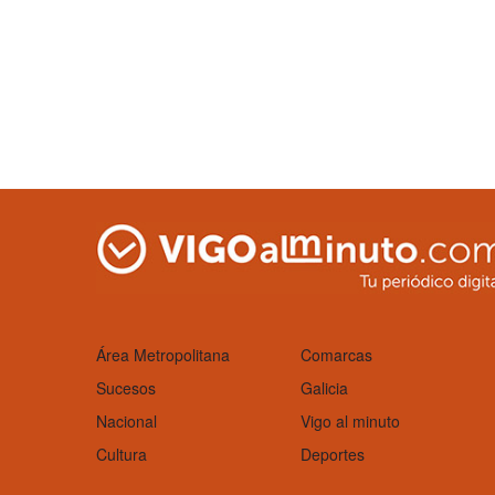
Área Metropolitana
Comarcas
Sucesos
Galicia
Nacional
Vigo al minuto
Cultura
Deportes