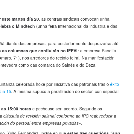
r este martes día 20
, as centrais sindicais convocan unha
elebra o Mindtech
(unha feira internacional da industria e das
.
mañá diante das empresas, para posteriormente desprazarse até
n as columnas que confluirán no IFEVI:
a empresa Panelfa
Amaro, 71), nos arredores do recinto feiral. Na manifestación
Pontevedra como das comarca do Salnés e do Deza.
ntanza celebrada hoxe por iniciativa das patronais tras o
éxito
día 15
. A mesma supuxo a paralización do sector, con especial
 as 15:00 horas
e pechouse sen acordo. Segundo os
cláusula de revisión salarial conforme ao IPC real; reducir a
gación do persoal entre empresas privadas»
.
igo, Xulio Fernández, incide en que
estas tres cuestións
“son