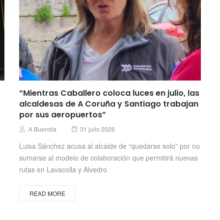
“Mientras Caballero coloca luces en julio, las
alcaldesas de A Coruña y Santiago trabajan
por sus aeropuertos”
Posted
Author
A Buendia
31 julio 2026
on
Luisa Sánchez acusa al alcalde de “quedarse solo” por no
sumarse al modelo de colaboración que permitirá nuevas
rutas en Lavacolla y Alvedro
READ MORE