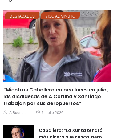
DESTACADOS
VIGO AL MINUTO
“Mientras Caballero coloca luces en julio,
las alcaldesas de A Coruña y Santiago
trabajan por sus aeropuertos”
Posted
Author
A Buendia
31 julio 2026
on
Caballero: “La Xunta tendrá
más dinero que nunca, pero