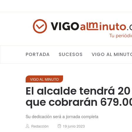
PORTADA
SUCESOS
VIGO AL MINUT
VIGO AL MINUTO
El alcalde tendrá 2
que cobrarán 679.00
Su dedicación será a jornada completa
Author
Posted
Redacción
19 junio 2023