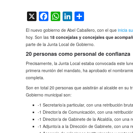
on
X
Facebook
WhatsApp
LinkedIn
Compartir
El nuevo gobierno de Abel Caballero, con el que
inicia s
hoy. Son las
18 concejalas y concejales que acompaña
parte de la Junta Local de Gobierno.
20 personas como personal de confianza
Precisamente, la Junta Local estaba convocada este lunes
primera reunión del mandato, ha aprobado el nombramient
completa.
Son en total 20 personas que asistirán al alcalde en su tr
Gobierno municipal son:
-1 Secretario/a particular, con una retribución bru
-1 Director/a de Comunicación, con una retribució
-1 Director/a de Gabinete de la Alcaldía, con una r
-1 Adjunto/a a la Dirección de Gabinete, con una r