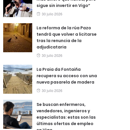
sigue sin invertir en Vigo”
Posted
30 julio 2026
on
La reforma de la rúa Pazo
tendrá que volver a licitarse
tras la renuncia de la
adjudicataria
Posted
30 julio 2026
on
La Praia da Fontaiña
recupera su acceso con una
nueva pasarela de madera
Posted
30 julio 2026
on
Se buscan enfermeros,
vendedores, ingenieros y
especialistas: estas son las
últimas ofertas de empleo
en Vigo