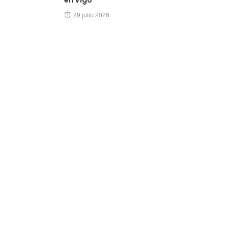
Posted
29 julio 2026
on