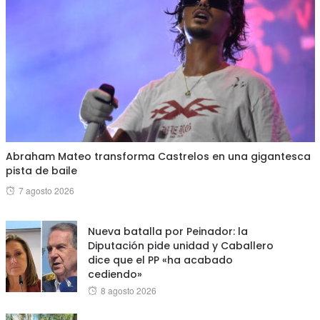
Abraham Mateo transforma Castrelos en una gigantesca
pista de baile
Posted
7 agosto 2026
on
Nueva batalla por Peinador: la
Diputación pide unidad y Caballero
dice que el PP «ha acabado
cediendo»
Posted
8 agosto 2026
on