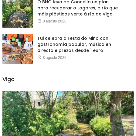
O BNG leva ao Concello un plan
para recuperar o Lagares, o río que
máis plásticos verte á ría de Vigo
Posted
8 agosto 2026
on
Tui celebra a Festa do Miño con
gastronomía popular, música en
directo e prezos desde 1 euro
Posted
8 agosto 2026
on
Vigo