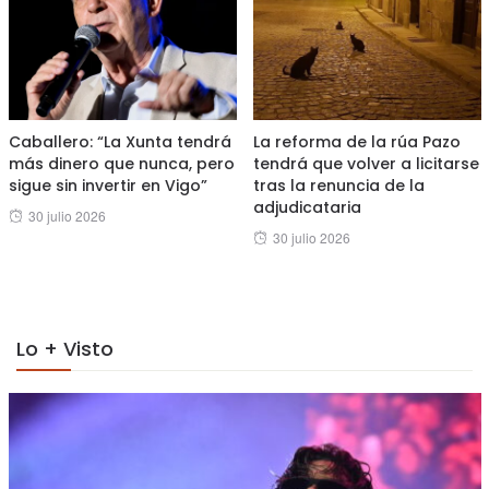
Caballero: “La Xunta tendrá
La reforma de la rúa Pazo
más dinero que nunca, pero
tendrá que volver a licitarse
sigue sin invertir en Vigo”
tras la renuncia de la
adjudicataria
Posted
30 julio 2026
Posted
30 julio 2026
on
on
Lo + Visto