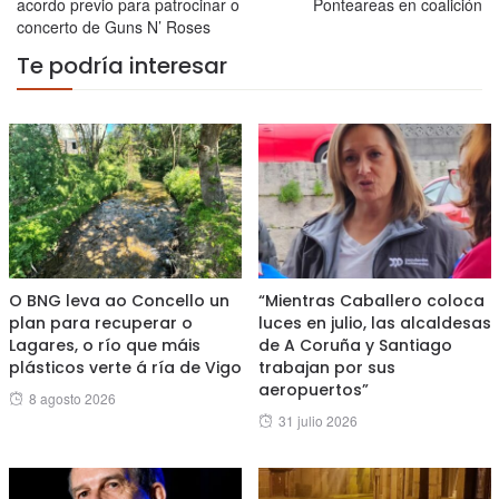
acordo previo para patrocinar o
Ponteareas en coalición
concerto de Guns N’ Roses
Te podría interesar
O BNG leva ao Concello un
“Mientras Caballero coloca
plan para recuperar o
luces en julio, las alcaldesas
Lagares, o río que máis
de A Coruña y Santiago
plásticos verte á ría de Vigo
trabajan por sus
aeropuertos”
Posted
8 agosto 2026
Posted
31 julio 2026
on
on