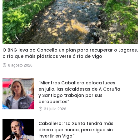
O BNG leva ao Concello un plan para recuperar o Lagares,
o río que máis plásticos verte á ría de Vigo
Posted
8 agosto 2026
on
“Mientras Caballero coloca luces
en julio, las alcaldesas de A Coruña
y Santiago trabajan por sus
aeropuertos”
Posted
31 julio 2026
on
Caballero: “La Xunta tendrá más
dinero que nunca, pero sigue sin
invertir en Vigo”