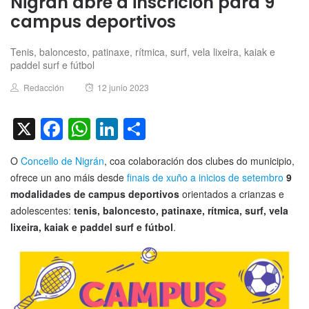
Nigrán abre a inscrición para 9
campus deportivos
Tenis, baloncesto, patinaxe, rítmica, surf, vela lixeira, kaiak e
paddel surf e fútbol
Author
Posted
Redacción
12 junio 2023
on
X
Facebook
WhatsApp
LinkedIn
Compartir
O
Concello de Nigrán
, coa colaboración dos clubes do municipio,
ofrece un ano máis desde
finais de xuño a inicios de setembro
9
modalidades de campus deportivos
orientados a crianzas e
adolescentes:
tenis,
baloncesto, patinaxe, rítmica, surf, vela
lixeira, kaiak e paddel surf e fútbol
.