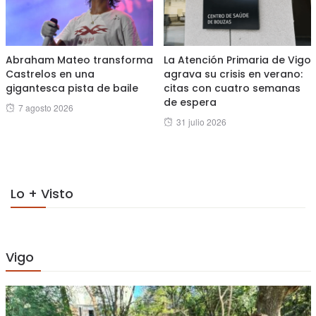
Abraham Mateo transforma
La Atención Primaria de Vigo
Castrelos en una
agrava su crisis en verano:
gigantesca pista de baile
citas con cuatro semanas
de espera
Posted
7 agosto 2026
Posted
31 julio 2026
on
on
Lo + Visto
Vigo