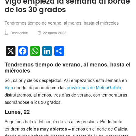
Vigo empieza la semana al borde
de los 30 grados
Tendremos tiempo de verano, al menos, hasta el miércoles
Author
Posted
Redacción
22 mayo 2023
on
X
Facebook
WhatsApp
LinkedIn
Compartir
Tendremos tiempo de verano, al menos, hasta el
miércoles
Sol, calor y cielos despejados. Así empezamos esta semana en
Vigo
donde, de acuerdo con las
previsiones de MeteoGalicia
,
disfrutaremos, al menos, tres días de verano, con temperaturas
asomándose a los 30 grados.
Lunes, 22
Seguimos bajo la influencia de las altas presioes. Por lo tanto,
tendremos
cielos muy abiertos
– menos en el norte de Galicia,