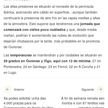
Las altas presiones se situarán al noroeste de la península
Ibérica, acercando aire cálido en superficie…aunque también
continuará la presencia de aire frío en las capas medias y altas
de la atmosfera. Esto supone que tendremos una
jornada que
comenzará con cielos poco nublados
y que, desde media
mañan, podrían ir aumentando las nubes de evolución que
dejarían chubascos por la tarde, más probables en la provincia
de Ourense.
Las
temperaturas
se mantendrán y por ciudades se situarán en
29 grados en Ourense y Vigo, aquí con 12 de mínima
; 27 en
Pontevedra; 24 en Santiago; 23 en Ferrol; 22 en A Coruña y 21
en Lugo.
Anterior
Siguiente
Xa podes solicitar unha das
A fin de semana remata sen
4.000 prazas para os
mortos e con 67 feridos nas
Campamentos de Verán de Vigo
estradas galegas