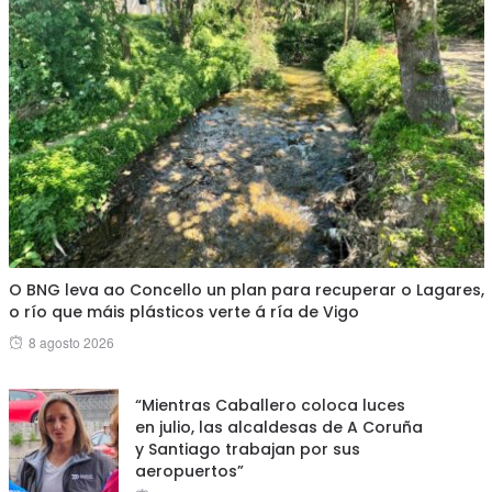
O BNG leva ao Concello un plan para recuperar o Lagares,
o río que máis plásticos verte á ría de Vigo
Posted
8 agosto 2026
on
“Mientras Caballero coloca luces
en julio, las alcaldesas de A Coruña
y Santiago trabajan por sus
aeropuertos”