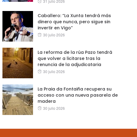
Posted
31 julio 2026
on
Caballero: “La Xunta tendrá más
dinero que nunca, pero sigue sin
invertir en Vigo”
Posted
30 julio 2026
on
La reforma de la rúa Pazo tendrá
que volver a licitarse tras la
renuncia de la adjudicataria
Posted
30 julio 2026
on
La Praia da Fontaiña recupera su
acceso con una nueva pasarela de
madera
Posted
30 julio 2026
on