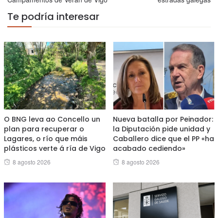
Te podría interesar
O BNG leva ao Concello un
Nueva batalla por Peinador:
plan para recuperar o
la Diputación pide unidad y
Lagares, o río que máis
Caballero dice que el PP «ha
plásticos verte á ría de Vigo
acabado cediendo»
Posted
Posted
8 agosto 2026
8 agosto 2026
on
on