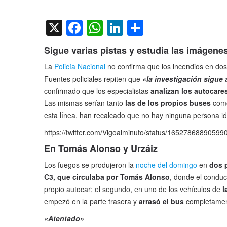
on
X
Facebook
WhatsApp
LinkedIn
Compartir
Sigue varias pistas y estudia las imágene
La
Policía Nacional
no confirma que los incendios en dos
Fuentes policiales repiten que
«la investigación sigue 
confirmado que los especialistas
analizan los autocare
Las mismas serían tanto
las de los propios buses
co
esta línea, han recalcado que no hay ninguna persona i
https://twitter.com/Vigoalminuto/status/1652786889059
En Tomás Alonso y Urzáiz
Los fuegos se produjeron la
noche del domingo
en
dos 
C3, que circulaba por Tomás Alonso
, donde el conduc
propio autocar; el segundo, en uno de los vehículos de
l
empezó en la parte trasera y
arrasó el bus
completame
«Atentado»