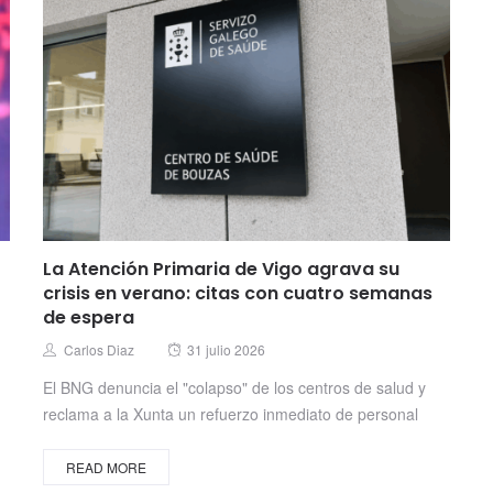
La Atención Primaria de Vigo agrava su
crisis en verano: citas con cuatro semanas
de espera
Posted
Author
Carlos Diaz
31 julio 2026
on
El BNG denuncia el "colapso" de los centros de salud y
reclama a la Xunta un refuerzo inmediato de personal
READ MORE