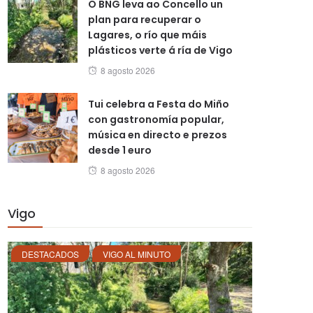
O BNG leva ao Concello un
plan para recuperar o
Lagares, o río que máis
plásticos verte á ría de Vigo
Posted
8 agosto 2026
on
Tui celebra a Festa do Miño
con gastronomía popular,
música en directo e prezos
desde 1 euro
Posted
8 agosto 2026
on
Vigo
DESTACADOS
VIGO AL MINUTO