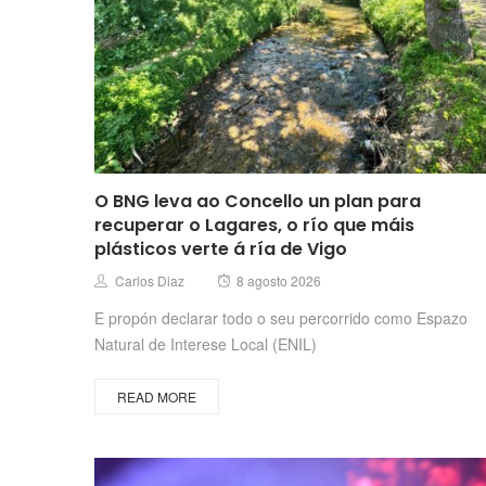
O BNG leva ao Concello un plan para
recuperar o Lagares, o río que máis
plásticos verte á ría de Vigo
Posted
Author
Carlos Diaz
8 agosto 2026
on
E propón declarar todo o seu percorrido como Espazo
Natural de Interese Local (ENIL)
READ MORE