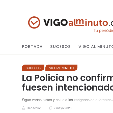
PORTADA
SUCESOS
VIGO AL MINUT
SUCESOS
VIGO AL MINUTO
La Policía no confi
fuesen intencionad
Sigue varias pistas y estudia las imágenes de diferente
Author
Posted
Redacción
2 mayo 2023