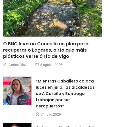
O BNG leva ao Concello un plan para
recuperar o Lagares, o río que máis
plásticos verte á ría de Vigo
Posted
Author
Carlos Diaz
8 agosto 2026
on
“Mientras Caballero coloca
luces en julio, las alcaldesas
de A Coruña y Santiago
trabajan por sus
aeropuertos”
Posted
31 julio 2026
on