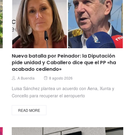
Nueva batalla por Peinador: la Diputación
pide unidad y Caballero dice que el PP «ha
acabado cediendo»
Posted
Author
A Buendia
8 agosto 2026
on
Luisa Sánchez plantea un acuerdo con Aena, Xunta y
Concello para recuperar el aeropuerto
READ MORE