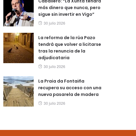
Caballero: “La Xunta tendrá
más dinero que nunca, pero
sigue sin invertir en Vigo”
Posted
30 julio 2026
on
La reforma de la rúa Pazo
tendrá que volver a licitarse
tras la renuncia de la
adjudicataria
Posted
30 julio 2026
on
La Praia da Fontaiña
recupera su acceso con una
nueva pasarela de madera
Posted
30 julio 2026
on