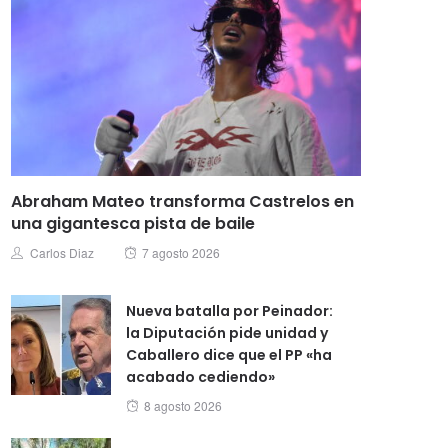
Abraham Mateo transforma Castrelos en
una gigantesca pista de baile
Posted
Author
Carlos Diaz
7 agosto 2026
on
Nueva batalla por Peinador:
la Diputación pide unidad y
Caballero dice que el PP «ha
acabado cediendo»
Posted
8 agosto 2026
on