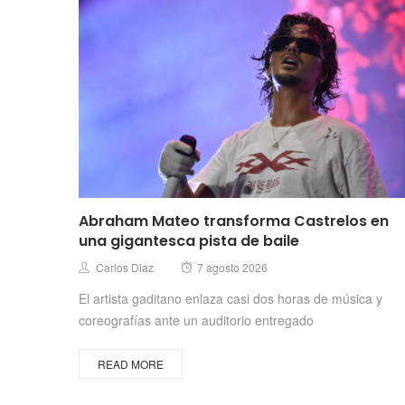
Abraham Mateo transforma Castrelos en
una gigantesca pista de baile
Posted
Author
Carlos Diaz
7 agosto 2026
on
El artista gaditano enlaza casi dos horas de música y
coreografías ante un auditorio entregado
READ MORE