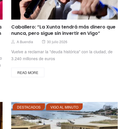
s
Caballero: “La Xunta tendrá más dinero que
n
nunca, pero sigue sin invertir en Vigo”
Posted
Author
A Buendia
30 julio 2026
on
Vuelve a reclamar la "deuda histórica" con la ciudad, de
no
3.240 millones de euros
s
READ MORE
DESTACADOS
VIGO AL MINUTO