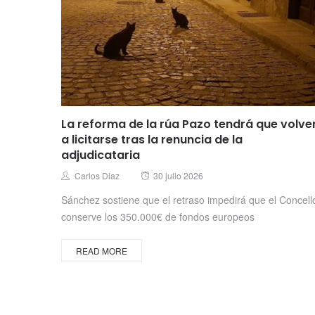
La reforma de la rúa Pazo tendrá que volve
a licitarse tras la renuncia de la
adjudicataria
Posted
Author
Carlos Diaz
30 julio 2026
on
Sánchez sostiene que el retraso impedirá que el Concell
conserve los 350.000€ de fondos europeos
READ MORE