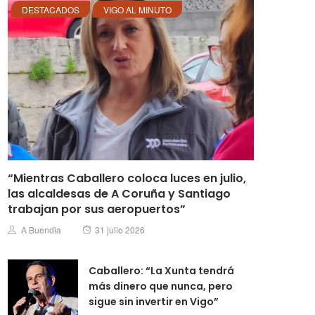
DESTACADOS
VIGO AL MINUTO
“Mientras Caballero coloca luces en julio,
las alcaldesas de A Coruña y Santiago
trabajan por sus aeropuertos”
Posted
Author
A Buendia
31 julio 2026
on
Caballero: “La Xunta tendrá
más dinero que nunca, pero
sigue sin invertir en Vigo”