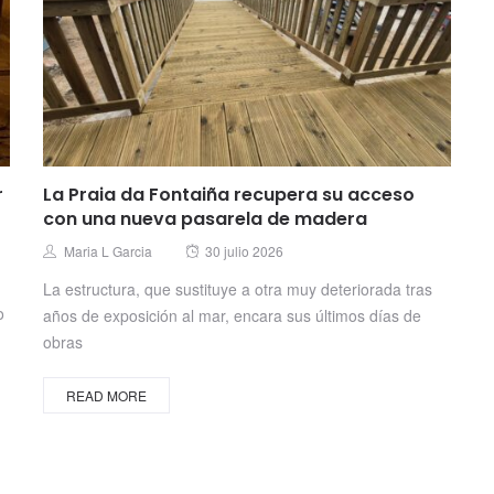
r
La Praia da Fontaiña recupera su acceso
con una nueva pasarela de madera
Posted
Author
Maria L Garcia
30 julio 2026
on
La estructura, que sustituye a otra muy deteriorada tras
o
años de exposición al mar, encara sus últimos días de
obras
READ MORE