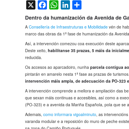
X
Facebook
WhatsApp
LinkedIn
Compartir
Dentro da humanización da Avenida de Ga
A
Consellería de Infraestruturas e Mobilidade
vén de habi
marco das obras da 1ª fase de humanización da Avenida 
Así, a intervención comezou coa execución deste aparcado
Deste xeito,
habilítanse 35 prazas, 5 máis da inicialm
reducida.
Os accesos ao aparcadoiro, nunha
parcela contigua ao
pintarán en amarelo nesta 1ª fase as prazas de turismo
intervención máis ampla, de adecuación da PO-323 en
A intervención comprende a mellora e ampliación das be
que sexan máis continuas e accesibles, así como a execu
(PO-323) e a avenida da Mariña Española, pola que se 
Ademais,
como informara vigoalminuto
, as intervención
varanda modular e a reposición do muro de peche existen
na zona do Camiño Portugués.