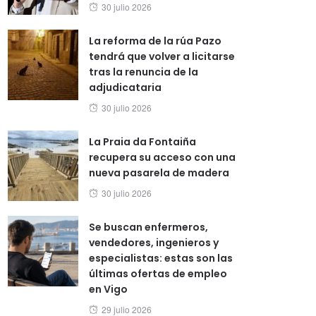
Posted
30 julio 2026
on
La reforma de la rúa Pazo
tendrá que volver a licitarse
tras la renuncia de la
adjudicataria
Posted
30 julio 2026
on
La Praia da Fontaiña
recupera su acceso con una
nueva pasarela de madera
Posted
30 julio 2026
on
Se buscan enfermeros,
vendedores, ingenieros y
especialistas: estas son las
últimas ofertas de empleo
en Vigo
Posted
29 julio 2026