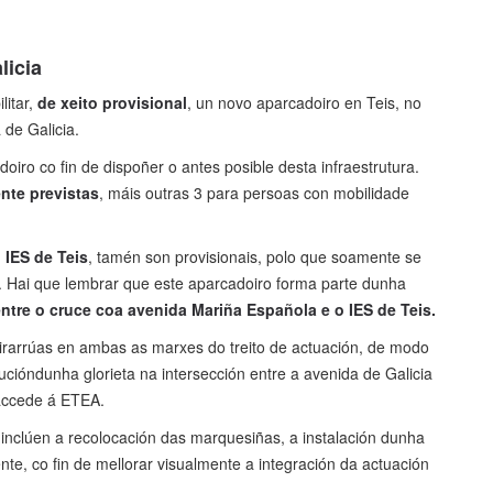
licia
litar,
de xeito provisional
, un novo aparcadoiro en Teis, no
de Galicia.
iro co fin de dispoñer o antes posible desta infraestrutura.
ente previstas
, máis outras 3 para persoas con mobilidade
 IES de Teis
, tamén son provisionais, polo que soamente se
s. Hai que lembrar que este aparcadoiro forma parte dunha
tre o cruce coa avenida Mariña Española e o IES de Teis.
irarrúas en ambas as marxes do treito de actuación, de modo
cióndunha glorieta na intersección entre a avenida de Galicia
accede á ETEA.
s inclúen a recolocación das marquesiñas, a instalación dunha
te, co fin de mellorar visualmente a integración da actuación