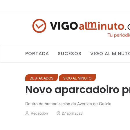
PORTADA
SUCESOS
VIGO AL MINUT
DESTACADOS
VIGO AL MINUTO
Novo aparcadoiro pr
Dentro da humanización da Avenida de Galicia
Author
Posted
Redacción
27 abril 2023
on