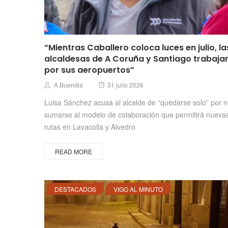
“Mientras Caballero coloca luces en julio, la
alcaldesas de A Coruña y Santiago trabaja
por sus aeropuertos”
Posted
Author
A Buendia
31 julio 2026
on
Luisa Sánchez acusa al alcalde de “quedarse solo” por 
sumarse al modelo de colaboración que permitirá nueva
rutas en Lavacolla y Alvedro
READ MORE
DESTACADOS
VIGO AL MINUTO