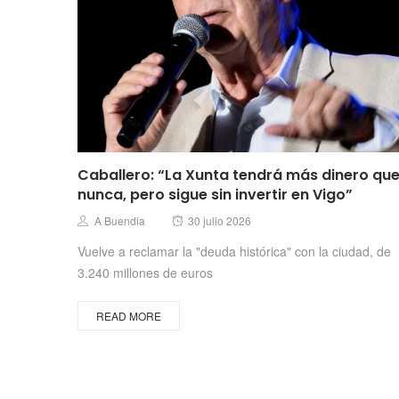
Caballero: “La Xunta tendrá más dinero qu
nunca, pero sigue sin invertir en Vigo”
Posted
Author
A Buendia
30 julio 2026
on
Vuelve a reclamar la "deuda histórica" con la ciudad, de
3.240 millones de euros
READ MORE