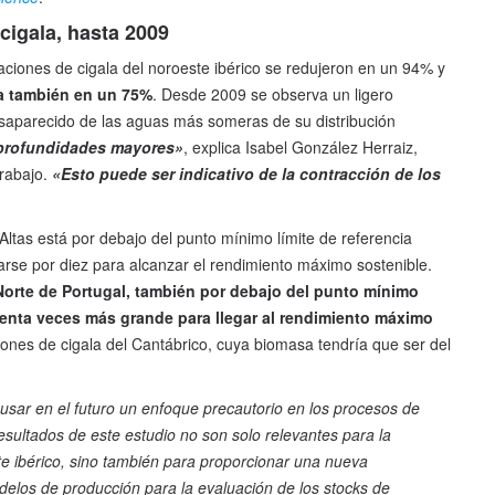
cigala, hasta 2009
ciones de cigala del noroeste ibérico se redujeron en un 94% y
ía también en un 75%
. Desde 2009 se observa un ligero
saparecido de las aguas más someras de su distribución
 profundidades mayores»
, explica Isabel González Herraiz,
trabajo.
«Esto puede ser indicativo de la contracción de los
Altas está por debajo del punto mínimo límite de referencia
carse por diez para alcanzar el rendimiento máximo sostenible.
Norte de Portugal, también por debajo del punto mínimo
uenta veces más grande para llegar al rendimiento máximo
ciones de cigala del Cantábrico, cuya biomasa tendría que ser del
sar en el futuro un enfoque precautorio en los procesos de
esultados de este estudio no son solo relevantes para la
ste ibérico, sino también para proporcionar una nueva
delos de producción para la evaluación de los stocks de