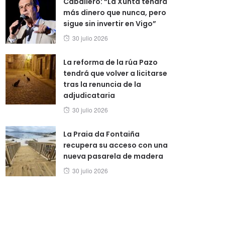
Caballero: “La Xunta tendrá
más dinero que nunca, pero
sigue sin invertir en Vigo”
Posted
30 julio 2026
on
La reforma de la rúa Pazo
tendrá que volver a licitarse
tras la renuncia de la
adjudicataria
Posted
30 julio 2026
on
La Praia da Fontaiña
recupera su acceso con una
nueva pasarela de madera
Posted
30 julio 2026
on