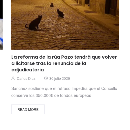
e
La reforma de la rúa Pazo tendrá que volver
a licitarse tras la renuncia de la
adjudicataria
Posted
Author
Carlos Diaz
30 julio 2026
on
Sánchez sostiene que el retraso impedirá que el Concello
conserve los 350.000€ de fondos europeos
READ MORE