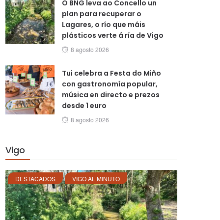
O BNG leva ao Concello un
plan para recuperar o
Lagares, o río que máis
plásticos verte á ría de Vigo
Posted
8 agosto 2026
on
Tui celebra a Festa do Miño
con gastronomía popular,
música en directo e prezos
desde 1 euro
Posted
8 agosto 2026
on
Vigo
DESTACADOS
VIGO AL MINUTO