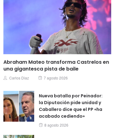
Abraham Mateo transforma Castrelos en
una gigantesca pista de baile
Posted
Author
Carlos Diaz
7 agosto 2026
on
Nueva batalla por Peinador:
la Diputación pide unidad y
Caballero dice que el PP «ha
acabado cediendo»
Posted
8 agosto 2026
on