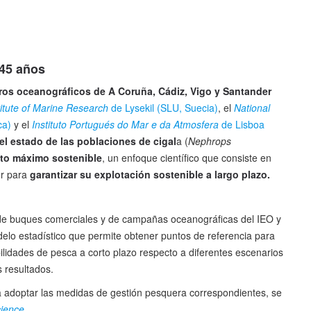
 45 años
ros oceanográficos de A Coruña, Cádiz, Vigo y Santander
titute of Marine Research
de Lysekil (SLU, Suecia)
, el
National
ca)
y el
Instituto Portugués do Mar e da Atmosfera
de Lisboa
el estado de las poblaciones de cigal
a (
Nephrops
to máximo sostenible
, un enfoque científico que consiste en
er para
garantizar su explotación sostenible a largo plazo.
as de buques comerciales y de campañas oceanográficas del IEO y
elo estadístico que permite obtener puntos de referencia para
ibilidades de pesca a corto plazo respecto a diferentes escenarios
s resultados.
ra adoptar las medidas de gestión pesquera correspondientes, se
cience
.