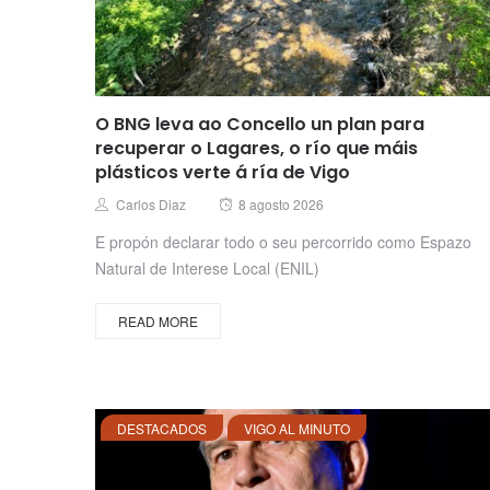
O BNG leva ao Concello un plan para
recuperar o Lagares, o río que máis
plásticos verte á ría de Vigo
Posted
Author
Carlos Diaz
8 agosto 2026
on
E propón declarar todo o seu percorrido como Espazo
Natural de Interese Local (ENIL)
READ MORE
DESTACADOS
VIGO AL MINUTO