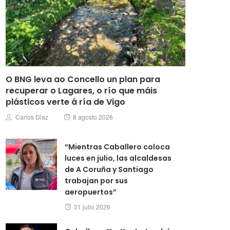
O BNG leva ao Concello un plan para
recuperar o Lagares, o río que máis
plásticos verte á ría de Vigo
Posted
Author
Carlos Diaz
8 agosto 2026
on
“Mientras Caballero coloca
luces en julio, las alcaldesas
de A Coruña y Santiago
trabajan por sus
aeropuertos”
Posted
31 julio 2026
on