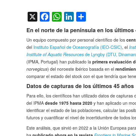
on
X
Facebook
WhatsApp
LinkedIn
Compartir
En el norte de la península en los últimos
Un equipo compuesto por personal científico de los
cent
del
Instituto Español de Oceanografía (IEO-CSIC)
, el
Ins
Institute of Aquatic Resources
de Lyngby (DTU, Dinamar
(IPMA, Portugal) han publicado la
primera evaluación d
norvegicus
) del noroeste ibérico basada en el
rendimien
comparar el estado del stock con el que tendría que ten
Datos de capturas de los últimos 45 años
Para ello, los científicos han utilizado datos de captur
del IPMA
desde 1975 hasta 2020
y han aplicado un mod
identificar el estado de las poblaciones, calcular las pos
futuros y cuantificar el nivel de incertidumbre de todos lo
Este análisis, que sirvió en 2022 a la Unión Europea pa
ha
publicado ahora en la revista
Frontiers in Marine S