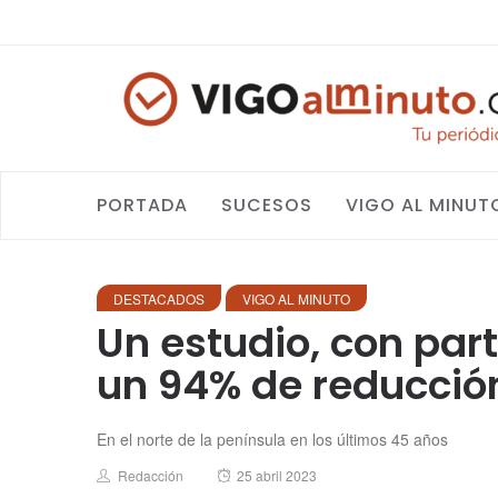
PORTADA
SUCESOS
VIGO AL MINUT
DESTACADOS
VIGO AL MINUTO
Un estudio, con part
un 94% de reducción
En el norte de la península en los últimos 45 años
Author
Posted
Redacción
25 abril 2023