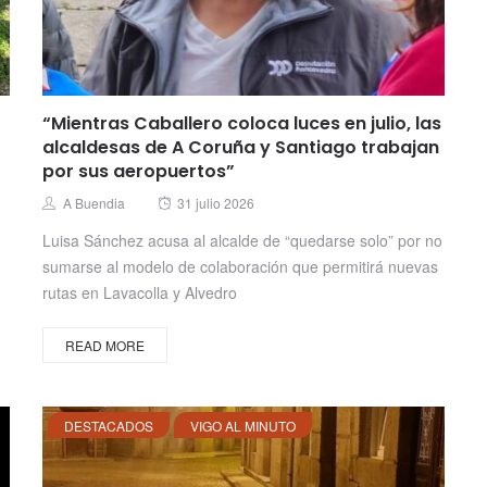
“Mientras Caballero coloca luces en julio, las
alcaldesas de A Coruña y Santiago trabajan
por sus aeropuertos”
Posted
Author
A Buendia
31 julio 2026
on
Luisa Sánchez acusa al alcalde de “quedarse solo” por no
sumarse al modelo de colaboración que permitirá nuevas
rutas en Lavacolla y Alvedro
READ MORE
DESTACADOS
VIGO AL MINUTO