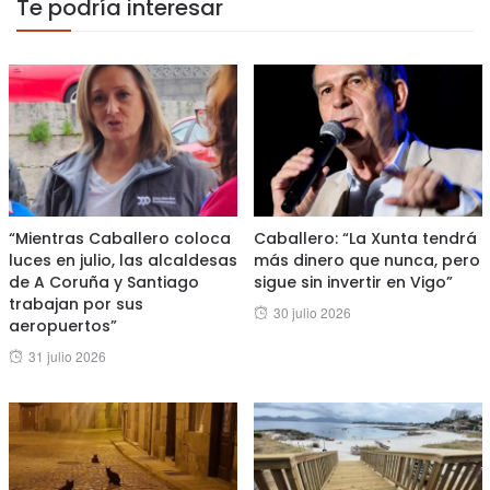
Te podría interesar
“Mientras Caballero coloca
Caballero: “La Xunta tendrá
luces en julio, las alcaldesas
más dinero que nunca, pero
de A Coruña y Santiago
sigue sin invertir en Vigo”
trabajan por sus
Posted
30 julio 2026
aeropuertos”
on
Posted
31 julio 2026
on