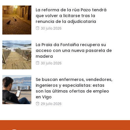
La reforma de la rúa Pazo tendrá
que volver a licitarse tras la
renuncia de la adjudicataria
Posted
30 julio 2026
on
La Praia da Fontaiña recupera su
acceso con una nueva pasarela de
madera
Posted
30 julio 2026
on
Se buscan enfermeros, vendedores,
ingenieros y especialistas: estas
son las últimas ofertas de empleo
en Vigo
Posted
29 julio 2026
on