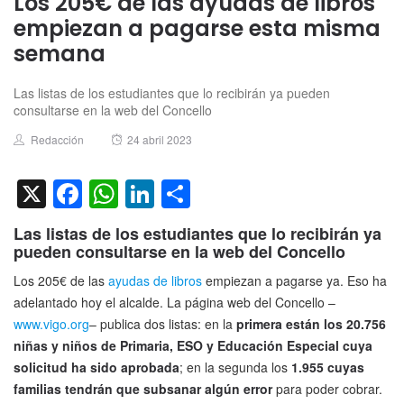
Los 205€ de las ayudas de libros
empiezan a pagarse esta misma
semana
Las listas de los estudiantes que lo recibirán ya pueden
consultarse en la web del Concello
Author
Posted
Redacción
24 abril 2023
on
X
Facebook
WhatsApp
LinkedIn
Compartir
Las listas de los estudiantes que lo recibirán ya
pueden consultarse en la web del Concello
Los 205€ de las
ayudas de libros
empiezan a pagarse ya. Eso ha
adelantado hoy el alcalde. La página web del Concello –
www.vigo.org
– publica dos listas: en la
primera están los 20.756
niñas y niños de Primaria, ESO y Educación Especial cuya
solicitud ha sido aprobada
; en la segunda los
1.955 cuyas
familias tendrán que subsanar algún error
para poder cobrar.