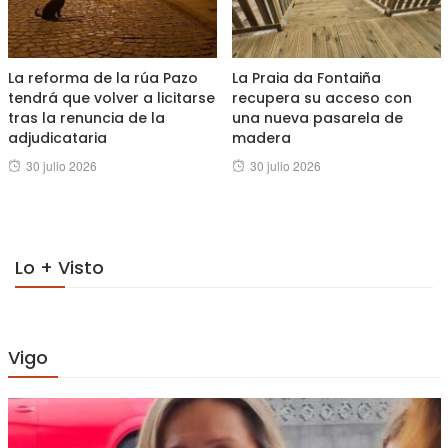
La reforma de la rúa Pazo
La Praia da Fontaiña
tendrá que volver a licitarse
recupera su acceso con
tras la renuncia de la
una nueva pasarela de
adjudicataria
madera
Posted
Posted
30 julio 2026
30 julio 2026
on
on
Lo + Visto
Vigo