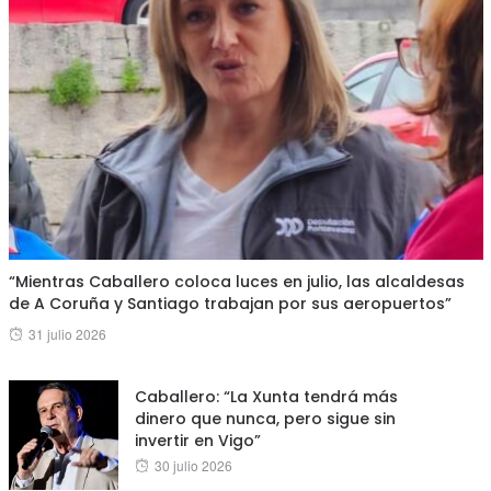
“Mientras Caballero coloca luces en julio, las alcaldesas
de A Coruña y Santiago trabajan por sus aeropuertos”
Posted
31 julio 2026
on
Caballero: “La Xunta tendrá más
dinero que nunca, pero sigue sin
invertir en Vigo”
Posted
30 julio 2026
on