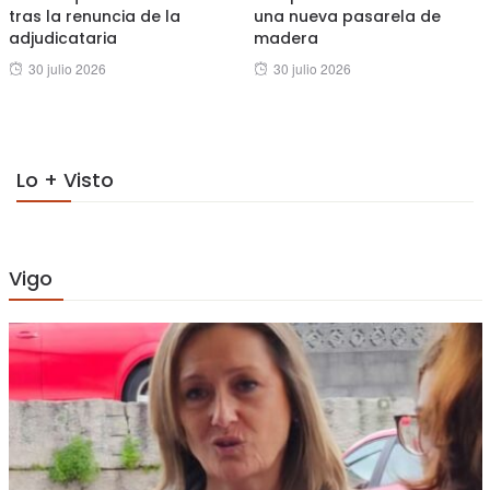
tras la renuncia de la
una nueva pasarela de
adjudicataria
madera
Posted
Posted
30 julio 2026
30 julio 2026
on
on
Lo + Visto
Vigo