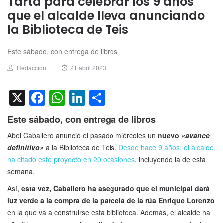
Tarta para celebrar los 9 años
que el alcalde lleva anunciando
la Biblioteca de Teis
Este sábado, con entrega de libros
Author
Posted
Redacción
21 abril 2023
on
X
Facebook
WhatsApp
LinkedIn
Compartir
Este sábado, con entrega de libros
Abel Caballero anunció el pasado miércoles un
nuevo
«avance
definitivo»
a la Biblioteca de Teis.
Desde hace 9 años, el alcalde
ha citado este proyecto en 20 ocasiones
, incluyendo la de esta
semana.
Así,
esta vez, Caballero ha asegurado que el municipal dará
luz verde a la compra de la parcela de la rúa Enrique Lorenzo
en la que va a construirse esta biblioteca. Además, el alcalde ha