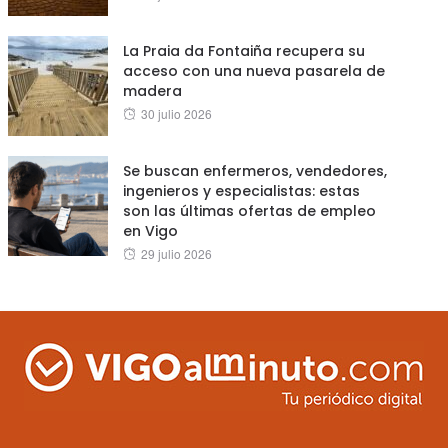
on
La Praia da Fontaiña recupera su
acceso con una nueva pasarela de
madera
Posted
30 julio 2026
on
Se buscan enfermeros, vendedores,
ingenieros y especialistas: estas
son las últimas ofertas de empleo
en Vigo
Posted
29 julio 2026
on