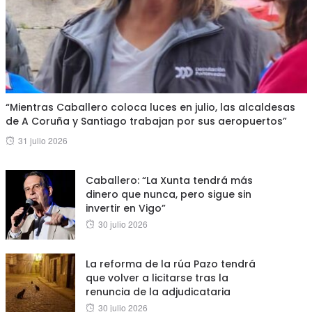
“Mientras Caballero coloca luces en julio, las alcaldesas
de A Coruña y Santiago trabajan por sus aeropuertos”
Posted
31 julio 2026
on
Caballero: “La Xunta tendrá más
dinero que nunca, pero sigue sin
invertir en Vigo”
Posted
30 julio 2026
on
La reforma de la rúa Pazo tendrá
que volver a licitarse tras la
renuncia de la adjudicataria
Posted
30 julio 2026