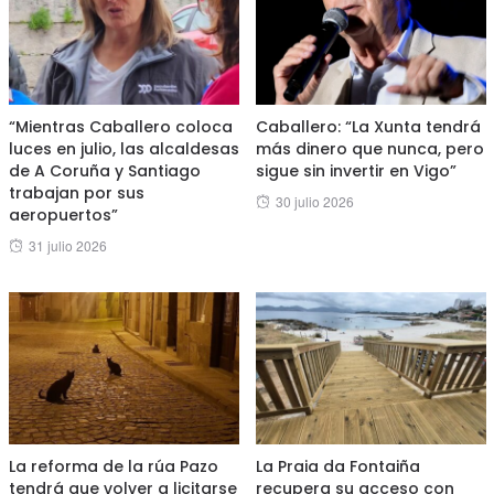
“Mientras Caballero coloca
Caballero: “La Xunta tendrá
luces en julio, las alcaldesas
más dinero que nunca, pero
de A Coruña y Santiago
sigue sin invertir en Vigo”
trabajan por sus
Posted
30 julio 2026
aeropuertos”
on
Posted
31 julio 2026
on
La reforma de la rúa Pazo
La Praia da Fontaiña
tendrá que volver a licitarse
recupera su acceso con