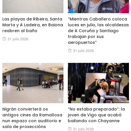
Las playas de Ribeira, Santa
“Mientras Caballero coloca
Marta y A Ladeira, en Baiona
luces en julio, las alcaldesas
reabren al baño
de A Coruña y Santiago
trabajan por sus
Posted
31 julio 2026
aeropuertos”
on
Posted
31 julio 2026
on
Nigrán converterá os
“No estaba preparado”: la
antigos cines da Ramallosa
joven de Vigo que acabó
nun espazo con auditorio e
bailando con Chayanne
sala de proxeccións
Posted
31 julio 2026