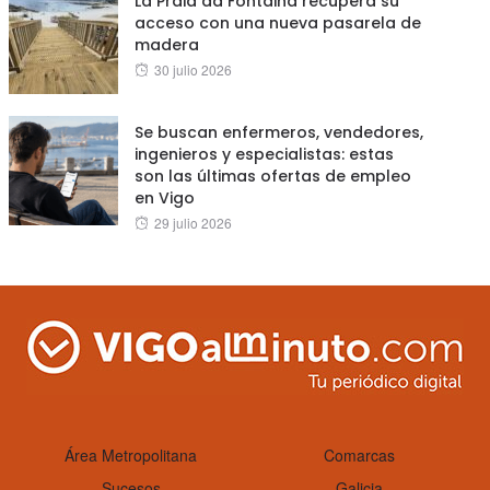
La Praia da Fontaiña recupera su
acceso con una nueva pasarela de
madera
Posted
30 julio 2026
on
Se buscan enfermeros, vendedores,
ingenieros y especialistas: estas
son las últimas ofertas de empleo
en Vigo
Posted
29 julio 2026
on
Área Metropolitana
Comarcas
Sucesos
Galicia