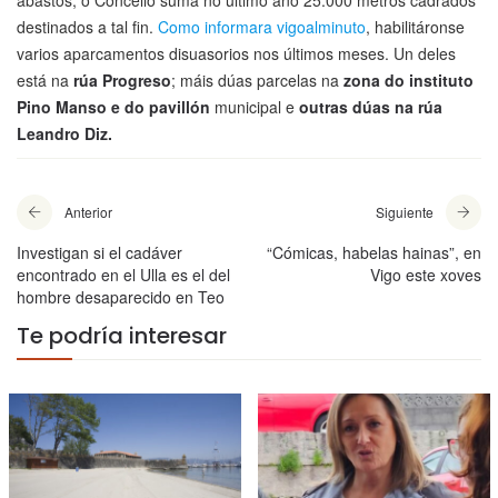
abastos, o Concello suma no último ano 25.000 metros cadrados
destinados a tal fin.
Como informara vigoalminuto
, habilitáronse
varios aparcamentos disuasorios nos últimos meses. Un deles
está na
rúa Progreso
; máis dúas parcelas na
zona do instituto
Pino Manso e do pavillón
municipal e
outras dúas na rúa
Leandro Diz.
Anterior
Siguiente
Investigan si el cadáver
“Cómicas, habelas hainas”, en
encontrado en el Ulla es el del
Vigo este xoves
hombre desaparecido en Teo
Te podría interesar