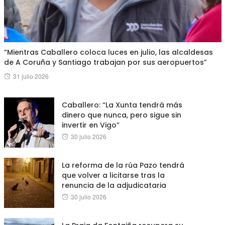
“Mientras Caballero coloca luces en julio, las alcaldesas
de A Coruña y Santiago trabajan por sus aeropuertos”
Posted
31 julio 2026
on
Caballero: “La Xunta tendrá más
dinero que nunca, pero sigue sin
invertir en Vigo”
Posted
30 julio 2026
on
La reforma de la rúa Pazo tendrá
que volver a licitarse tras la
renuncia de la adjudicataria
Posted
30 julio 2026
on