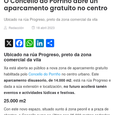
O Concello do Porriño abre un
aparcamento gratuito no centro
Ubicado na rúa Progreso, preto da zona comercial da vila
Author
Posted
Redacción
18 abril 2023
on
X
Facebook
WhatsApp
LinkedIn
Compartir
Ubicado na rúa Progreso, preto da zona
comercial da vila
Xa está aberta ao público a nova zona de aparcamento gratuíto
habilitada polo
Concello do Porriño
no centro urbano. Este
aparcamento disuasorio, de 14.000 m2
, está na rúa Progreso e
dada a súa extensión e localización,
no futuro acollerá tamén
eventos e actividades lúdicas e festivas.
25.000 m2
Con este novo espazo, situado xunto á zona peonil e a praza de