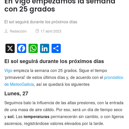
En Vigo empezamos la semana
con 25 grados
El sol seguirá durante los próximos días
Author
Posted
Redacción
17 abril 2023
on
X
Facebook
WhatsApp
LinkedIn
Compartir
El sol seguirá durante los próximos días
Vigo
empieza la semana con 25 grados. Sigue el tiempo
‘primaveral’ de estos últimos días y, de acuerdo con el
pronóstico
de MeteoGalicia
, así se quedará los siguientes
Lunes, 27
Seguimos balo la influencia de las altas presiones, con la entrada
de una masa de aire cálido. Por eso, será un día de tiempo seco
y
sol.
Las
temperaturas
permanecerán sin cambio, o con ligeros
ascensos, registrándose valores elevados por la tarde.