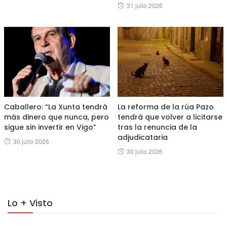
Posted
31 julio 2026
on
on
Caballero: “La Xunta tendrá
La reforma de la rúa Pazo
más dinero que nunca, pero
tendrá que volver a licitarse
sigue sin invertir en Vigo”
tras la renuncia de la
adjudicataria
Posted
30 julio 2026
Posted
30 julio 2026
on
on
Lo + Visto