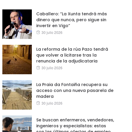
on
Caballero: “La Xunta tendrá más
dinero que nunca, pero sigue sin
invertir en Vigo”
Posted
30 julio 2026
on
La reforma de la rúa Pazo tendrá
que volver a licitarse tras la
renuncia de la adjudicataria
Posted
30 julio 2026
on
La Praia da Fontaiña recupera su
acceso con una nueva pasarela de
madera
Posted
30 julio 2026
on
Se buscan enfermeros, vendedores,
ingenieros y especialistas: estas
son las últimas ofertas de empleo