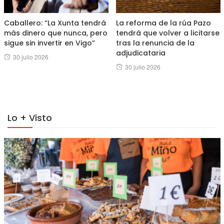
Caballero: “La Xunta tendrá
La reforma de la rúa Pazo
más dinero que nunca, pero
tendrá que volver a licitarse
sigue sin invertir en Vigo”
tras la renuncia de la
adjudicataria
Posted
30 julio 2026
Posted
30 julio 2026
on
on
Lo + Visto