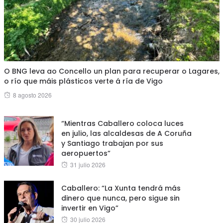
O BNG leva ao Concello un plan para recuperar o Lagares,
o río que máis plásticos verte á ría de Vigo
Posted
8 agosto 2026
on
“Mientras Caballero coloca luces
en julio, las alcaldesas de A Coruña
y Santiago trabajan por sus
aeropuertos”
Posted
31 julio 2026
on
Caballero: “La Xunta tendrá más
dinero que nunca, pero sigue sin
invertir en Vigo”
Posted
30 julio 2026