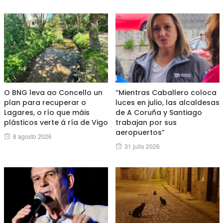
O BNG leva ao Concello un
“Mientras Caballero coloca
plan para recuperar o
luces en julio, las alcaldesas
Lagares, o río que máis
de A Coruña y Santiago
plásticos verte á ría de Vigo
trabajan por sus
aeropuertos”
Posted
8 agosto 2026
Posted
31 julio 2026
on
on