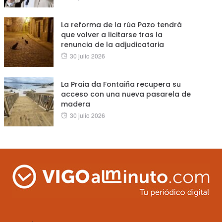
on
La reforma de la rúa Pazo tendrá
que volver a licitarse tras la
renuncia de la adjudicataria
Posted
30 julio 2026
on
La Praia da Fontaiña recupera su
acceso con una nueva pasarela de
madera
Posted
30 julio 2026
on