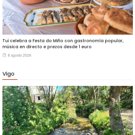
Tui celebra a Festa do Miño con gastronomía popular,
música en directo e prezos desde 1 euro
Posted
8 agosto 2026
on
Vigo