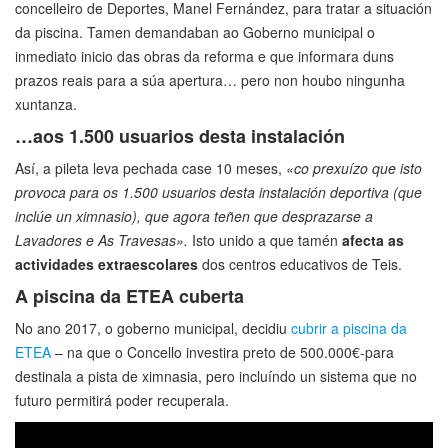
concelleiro de Deportes, Manel Fernández, para tratar a situación
da piscina. Tamen demandaban ao Goberno municipal o
inmediato inicio das obras da reforma e que informara duns
prazos reais para a súa apertura… pero non houbo ningunha
xuntanza.
…aos 1.500 usuarios desta instalación
Así, a pileta leva pechada case 10 meses,
«co prexuízo que isto
provoca para os 1.500 usuarios desta instalación deportiva (que
inclúe un ximnasio), que agora teñen que desprazarse a
Lavadores e As Travesas».
Isto unido a que tamén
afecta as
actividades extraescolares
dos centros educativos de Teis.
A piscina da ETEA cuberta
No ano 2017, o goberno municipal, decidiu
cubrir a piscina da
ETEA
– na que o Concello investira preto de 500.000€-para
destinala a pista de ximnasia, pero incluíndo un sistema que no
futuro permitirá poder recuperala.