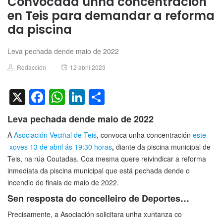
Convocada unha concentración
en Teis para demandar a reforma
da piscina
Leva pechada dende maio de 2022
Author
Posted
Redacción
12 abril 2023
on
X
Facebook
WhatsApp
LinkedIn
Compartir
Leva pechada dende maio de 2022
A
Asociación Veciñal de Teis
, convoca unha concentración
este
xoves 13 de abril ás 19:30 horas
,
diante da piscina municipal de
Teis, na rúa Coutadas. Coa mesma quere reivindicar a reforma
inmediata da piscina municipal que está pechada dende o
incendio de finais de maio de 2022.
Sen resposta do concelleiro de Deportes…
Precisamente, a Asociación solicitara unha xuntanza co