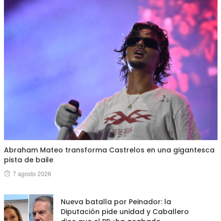
Abraham Mateo transforma Castrelos en una gigantesca
pista de baile
Posted
7 agosto 2026
on
Nueva batalla por Peinador: la
Diputación pide unidad y Caballero