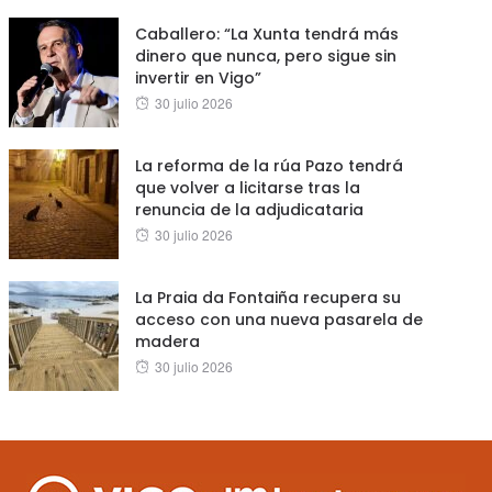
on
Caballero: “La Xunta tendrá más
dinero que nunca, pero sigue sin
invertir en Vigo”
Posted
30 julio 2026
on
La reforma de la rúa Pazo tendrá
que volver a licitarse tras la
renuncia de la adjudicataria
Posted
30 julio 2026
on
La Praia da Fontaiña recupera su
acceso con una nueva pasarela de
madera
Posted
30 julio 2026
on