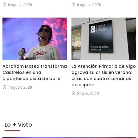
Posted
Posted
8 agosto 2026
8 agosto 2026
on
on
Abraham Mateo transforma
La Atención Primaria de Vigo
Castrelos en una
agrava su crisis en verano:
gigantesca pista de baile
citas con cuatro semanas
de espera
Posted
7 agosto 2026
Posted
31 julio 2026
on
on
Lo + Visto