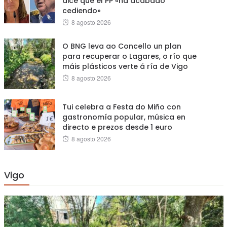
dice que el PP «ha acabado
cediendo»
Posted
8 agosto 2026
on
O BNG leva ao Concello un plan
para recuperar o Lagares, o río que
máis plásticos verte á ría de Vigo
Posted
8 agosto 2026
on
Tui celebra a Festa do Miño con
gastronomía popular, música en
directo e prezos desde 1 euro
Posted
8 agosto 2026
on
Vigo