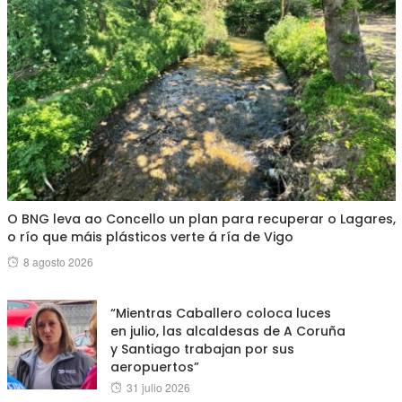
O BNG leva ao Concello un plan para recuperar o Lagares,
o río que máis plásticos verte á ría de Vigo
Posted
8 agosto 2026
on
“Mientras Caballero coloca luces
en julio, las alcaldesas de A Coruña
y Santiago trabajan por sus
aeropuertos”
Posted
31 julio 2026