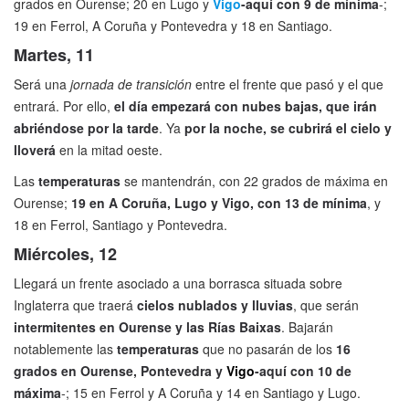
grados en Ourense; 20 en Lugo y
Vigo
-aquí con 9 de mínima
-;
19 en Ferrol, A Coruña y Pontevedra y 18 en Santiago.
Martes, 11
Será una
jornada de transición
entre el frente que pasó y el que
entrará. Por ello,
el día empezará con nubes bajas, que irán
abriéndose por la tarde
. Ya
por la noche, se cubrirá el cielo y
lloverá
en la mitad oeste.
Las
temperaturas
se mantendrán, con 22 grados de máxima en
Ourense;
19 en A Coruña, Lugo y Vigo, con 13 de mínima
, y
18 en Ferrol, Santiago y Pontevedra.
Miércoles, 12
Llegará un frente asociado a una borrasca situada sobre
Inglaterra que traerá
cielos nublados y lluvias
, que serán
intermitentes en Ourense y las Rías Baixas
. Bajarán
notablemente las
temperaturas
que no pasarán de los
16
grados en Ourense, Pontevedra y
Vigo
-aquí con 10 de
máxima
-; 15 en Ferrol y A Coruña y 14 en Santiago y Lugo.