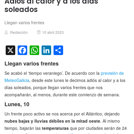
Adiós al calor y a los días
soleados
Llegan varios frentes
Author
Posted
Redacción
10 abril 2023
on
X
Facebook
WhatsApp
LinkedIn
Compartir
Llegan varios frentes
Se acabó el ‘tiempo veraniego’. De acuerdo con la
previsión de
MeteoGalicia
, desde este lunes le decimos adiós al calor y a los
días soleados, porque llegan varios frentes que nos
acompañarán, al menos, durante este comienzo de semana.
Lunes, 10
Un frente poco activo se nos acerca por el Atlántico, dejando
nubes bajas y lluvias débiles en la mitad oeste
. Al mismo
tiempo, bajarán las
temperaturas
que por ciudades serán de 24