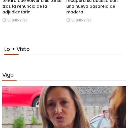
tendrá que volver a licitarse
recupera su acceso con
tras la renuncia de la
una nueva pasarela de
adjudicataria
madera
Posted
Posted
30 julio 2026
30 julio 2026
on
on
Lo + Visto
Vigo