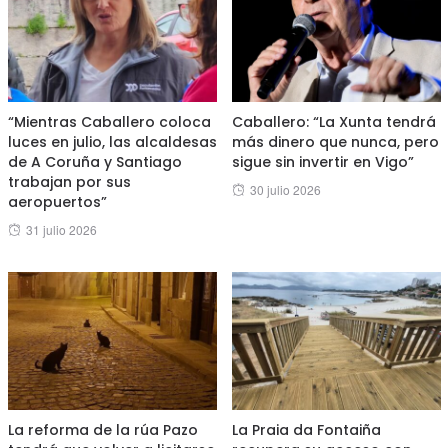
“Mientras Caballero coloca
Caballero: “La Xunta tendrá
luces en julio, las alcaldesas
más dinero que nunca, pero
de A Coruña y Santiago
sigue sin invertir en Vigo”
trabajan por sus
Posted
30 julio 2026
aeropuertos”
on
Posted
31 julio 2026
on
La reforma de la rúa Pazo
La Praia da Fontaiña