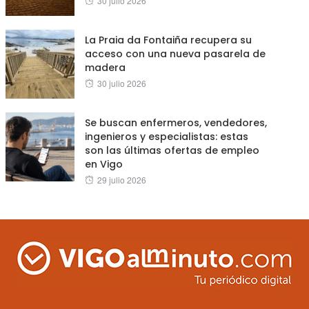
30 julio 2026
on
La Praia da Fontaiña recupera su
acceso con una nueva pasarela de
madera
Posted
30 julio 2026
on
Se buscan enfermeros, vendedores,
ingenieros y especialistas: estas
son las últimas ofertas de empleo
en Vigo
Posted
29 julio 2026
on