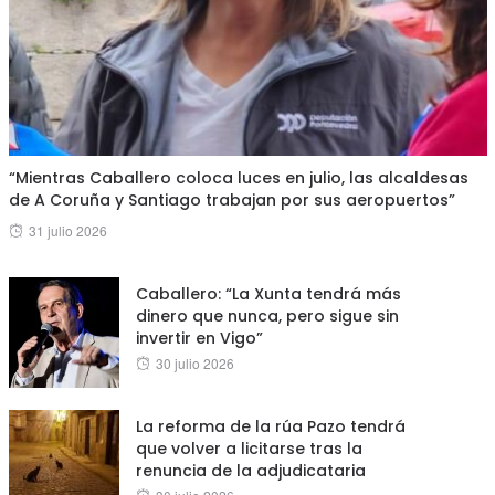
“Mientras Caballero coloca luces en julio, las alcaldesas
de A Coruña y Santiago trabajan por sus aeropuertos”
Posted
31 julio 2026
on
Caballero: “La Xunta tendrá más
dinero que nunca, pero sigue sin
invertir en Vigo”
Posted
30 julio 2026
on
La reforma de la rúa Pazo tendrá
que volver a licitarse tras la
renuncia de la adjudicataria
Posted