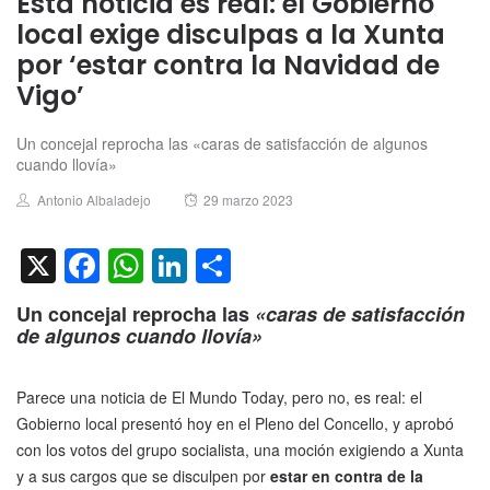
Esta noticia es real: el Gobierno
local exige disculpas a la Xunta
por ‘estar contra la Navidad de
Vigo’
Un concejal reprocha las «caras de satisfacción de algunos
cuando llovía»
Author
Posted
Antonio Albaladejo
29 marzo 2023
on
X
Facebook
WhatsApp
LinkedIn
Compartir
Un concejal reprocha las
«caras de satisfacción
de algunos cuando llovía»
Parece una noticia de El Mundo Today, pero no, es real: el
Gobierno local presentó hoy en el Pleno del Concello, y aprobó
con los votos del grupo socialista, una moción exigiendo a Xunta
y a sus cargos que se disculpen
por
estar en contra de la