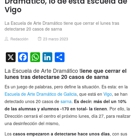
Dramático, lo de esta Escuela de
Vigo
La Escuela de Arte Dramático tiene que cerrar el lunes tras
detectarse 20 casos de sarna
Author
Posted
Redacción
23 marzo 2023
on
X
Facebook
WhatsApp
LinkedIn
Compartir
La Escuela de Arte Dramático t
iene que cerrar el
lunes tras detectarse 20 casos de sarna
Es un juego de palabras, pero define la situación. Es esta: en la
Escuela de Arte Dramático de Galicia
, que está en
Vigo
, se han
detectado unos 20 casos de
sarna
.
Es decir: más del un 10%
de las alumnas y alumnos -170 en total- la tienen
. Por ello, la
Dirección cerrará el centro el próximo lunes, día 27, para realizar
una desinfección del mismo,
Los
casos empezaron a detectarse hace unos días
, con sus