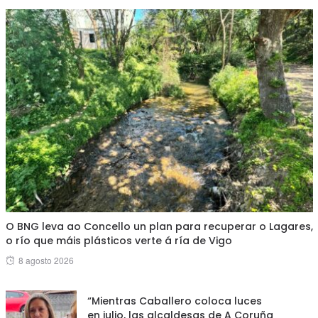
O BNG leva ao Concello un plan para recuperar o Lagares,
o río que máis plásticos verte á ría de Vigo
Posted
8 agosto 2026
on
“Mientras Caballero coloca luces
en julio, las alcaldesas de A Coruña