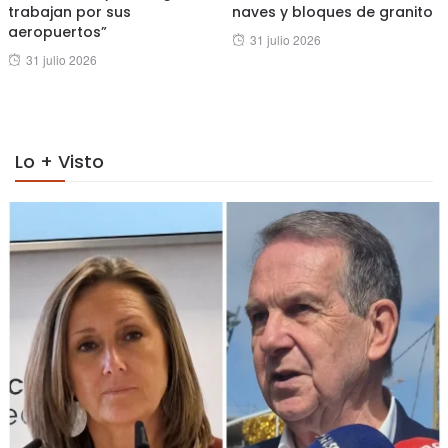
trabajan por sus
naves y bloques de granito
aeropuertos”
Posted
31 julio 2026
Posted
31 julio 2026
on
on
Lo + Visto