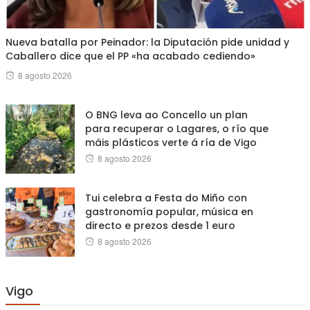
Nueva batalla por Peinador: la Diputación pide unidad y
Caballero dice que el PP «ha acabado cediendo»
Posted
8 agosto 2026
on
O BNG leva ao Concello un plan
para recuperar o Lagares, o río que
máis plásticos verte á ría de Vigo
Posted
8 agosto 2026
on
Tui celebra a Festa do Miño con
gastronomía popular, música en
directo e prezos desde 1 euro
Posted
8 agosto 2026
on
Vigo