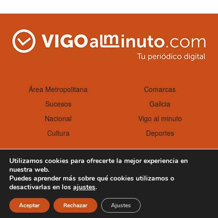
Área Metropolitana
Comarcas
Sucesos
Galicia
Nacional
Vigo al minuto
Cultura
Deportes
Utilizamos cookies para ofrecerte la mejor experiencia en
nuestra web.
Aviso Legal
Política de cookies
Puedes aprender más sobre qué cookies utilizamos o
desactivarlas en los
ajustes
.
Aceptar
Rechazar
Ajustes