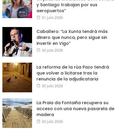
y Santiago trabajan por sus
aeropuertos”
Posted
31 julio 2026
on
Caballero: “La Xunta tendrá más
dinero que nunca, pero sigue sin
invertir en Vigo”
Posted
30 julio 2026
on
La reforma de la rúa Pazo tendrá
que volver a licitarse tras la
renuncia de la adjudicataria
Posted
30 julio 2026
on
La Praia da Fontaiña recupera su
acceso con una nueva pasarela de
madera
Posted
30 julio 2026
on