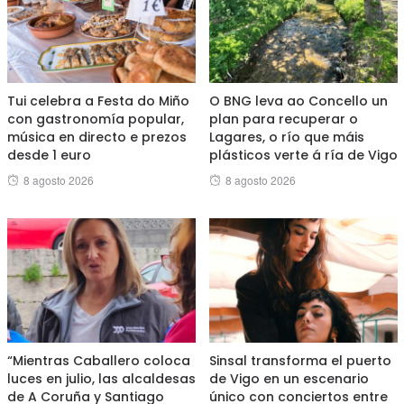
Tui celebra a Festa do Miño
O BNG leva ao Concello un
con gastronomía popular,
plan para recuperar o
música en directo e prezos
Lagares, o río que máis
desde 1 euro
plásticos verte á ría de Vigo
Posted
Posted
8 agosto 2026
8 agosto 2026
on
on
“Mientras Caballero coloca
Sinsal transforma el puerto
luces en julio, las alcaldesas
de Vigo en un escenario
de A Coruña y Santiago
único con conciertos entre