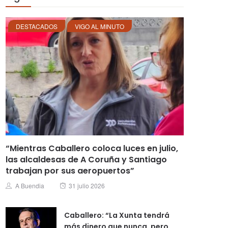
DESTACADOS
VIGO AL MINUTO
“Mientras Caballero coloca luces en julio,
las alcaldesas de A Coruña y Santiago
trabajan por sus aeropuertos”
Posted
Author
A Buendia
31 julio 2026
on
Caballero: “La Xunta tendrá
más dinero que nunca, pero