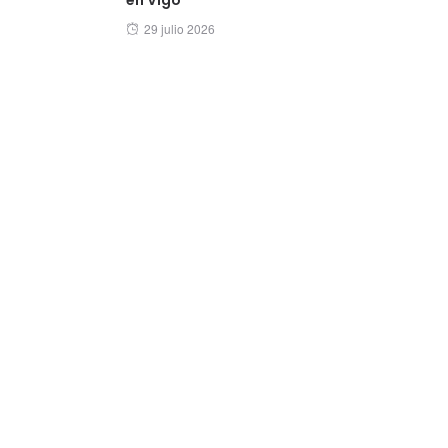
Posted
29 julio 2026
on