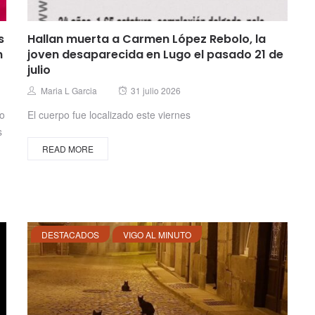
s
Hallan muerta a Carmen López Rebolo, la
n
joven desaparecida en Lugo el pasado 21 de
julio
Posted
Author
Maria L Garcia
31 julio 2026
on
no
El cuerpo fue localizado este viernes
s
READ MORE
DESTACADOS
VIGO AL MINUTO