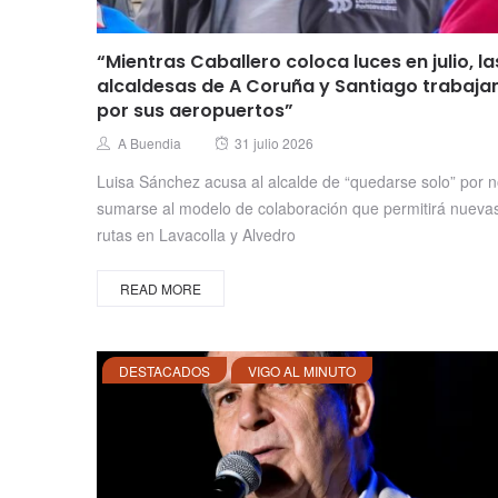
“Mientras Caballero coloca luces en julio, la
alcaldesas de A Coruña y Santiago trabaja
por sus aeropuertos”
Posted
Author
A Buendia
31 julio 2026
on
Luisa Sánchez acusa al alcalde de “quedarse solo” por 
sumarse al modelo de colaboración que permitirá nueva
rutas en Lavacolla y Alvedro
READ MORE
DESTACADOS
VIGO AL MINUTO