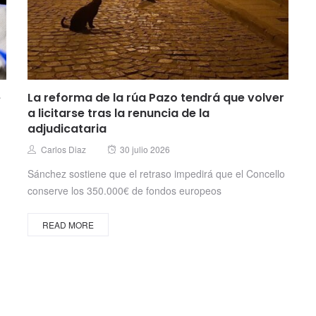
e
La reforma de la rúa Pazo tendrá que volver
a licitarse tras la renuncia de la
adjudicataria
Posted
Author
Carlos Diaz
30 julio 2026
on
Sánchez sostiene que el retraso impedirá que el Concello
conserve los 350.000€ de fondos europeos
READ MORE