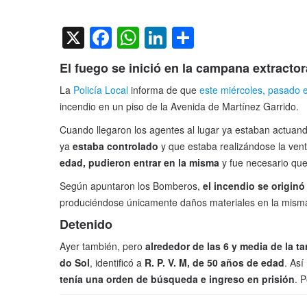
on
X
Facebook
WhatsApp
LinkedIn
Compartir
El fuego se inició en la campana extractor
La
Policía Local
informa de que
este miércoles, pasado 
incendio en un piso de la Avenida de Martínez Garrido.
Cuando llegaron los agentes al lugar ya estaban actuan
ya
estaba controlado
y que estaba realizándose la venti
edad, pudieron entrar en la misma
y fue necesario qu
Según apuntaron los Bomberos,
el incendio se origin
produciéndose únicamente daños materiales en la mism
Detenido
Ayer también, pero
alrededor de las 6 y media de la ta
do Sol
, identificó a
R. P. V. M, de 50 años de edad
. Así
tenía una orden de búsqueda e ingreso en prisión
. 