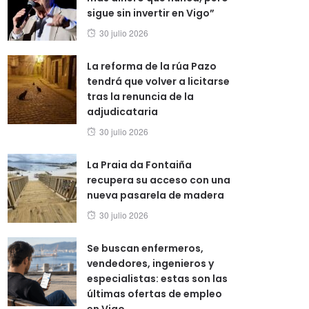
sigue sin invertir en Vigo”
Posted
30 julio 2026
on
La reforma de la rúa Pazo
tendrá que volver a licitarse
tras la renuncia de la
adjudicataria
Posted
30 julio 2026
on
La Praia da Fontaiña
recupera su acceso con una
nueva pasarela de madera
Posted
30 julio 2026
on
Se buscan enfermeros,
vendedores, ingenieros y
especialistas: estas son las
últimas ofertas de empleo
en Vigo