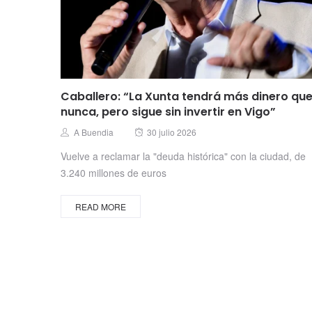
Caballero: “La Xunta tendrá más dinero qu
nunca, pero sigue sin invertir en Vigo”
Posted
Author
A Buendia
30 julio 2026
on
Vuelve a reclamar la "deuda histórica" con la ciudad, de
3.240 millones de euros
READ MORE