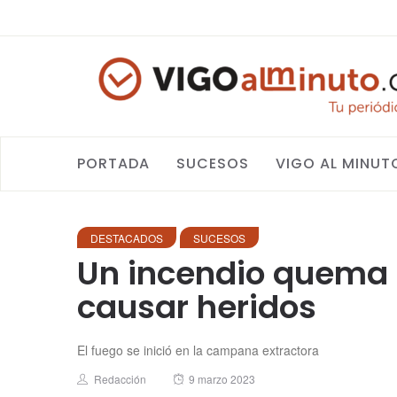
PORTADA
SUCESOS
VIGO AL MINUT
DESTACADOS
SUCESOS
Un incendio quema l
causar heridos
El fuego se inició en la campana extractora
Author
Posted
Redacción
9 marzo 2023