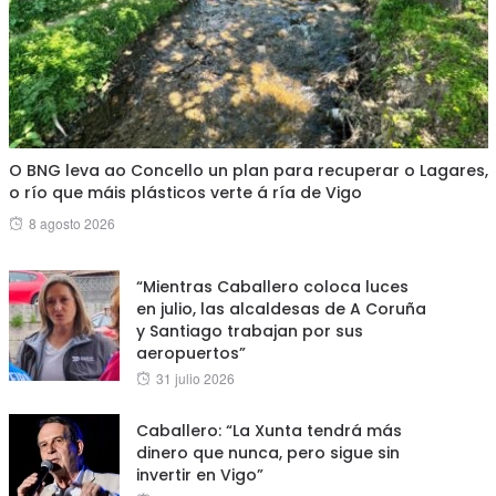
O BNG leva ao Concello un plan para recuperar o Lagares,
o río que máis plásticos verte á ría de Vigo
Posted
8 agosto 2026
on
“Mientras Caballero coloca luces
en julio, las alcaldesas de A Coruña
y Santiago trabajan por sus
aeropuertos”
Posted
31 julio 2026
on
Caballero: “La Xunta tendrá más
dinero que nunca, pero sigue sin
invertir en Vigo”