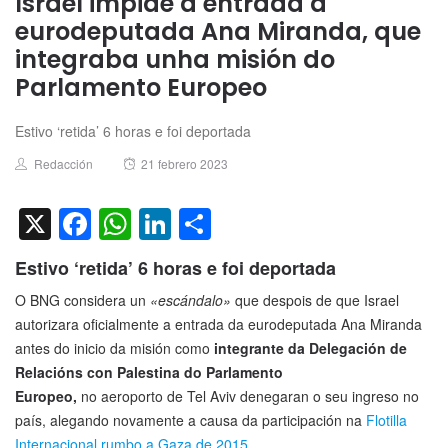
Israel impide a entrada a
eurodeputada Ana Miranda, que
integraba unha misión do
Parlamento Europeo
Estivo ‘retida’ 6 horas e foi deportada
Author
Posted
Redacción
21 febrero 2023
on
X
Facebook
WhatsApp
LinkedIn
Compartir
Estivo ‘retida’ 6 horas e foi deportada
O BNG considera un
«escándalo»
que despois de que Israel
autorizara oficialmente a entrada da eurodeputada Ana Miranda
antes do inicio da misión como
integrante da Delegación de
Relacións con Palestina do Parlamento
Europeo,
no aeroporto de Tel Aviv denegaran o seu ingreso no
país, alegando novamente a causa da participación na
Flotilla
Internacional rumbo a Gaza de 2015
.