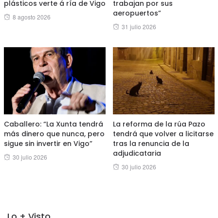
plásticos verte á ría de Vigo
trabajan por sus
aeropuertos”
Posted
8 agosto 2026
Posted
31 julio 2026
on
on
Caballero: “La Xunta tendrá
La reforma de la rúa Pazo
más dinero que nunca, pero
tendrá que volver a licitarse
sigue sin invertir en Vigo”
tras la renuncia de la
adjudicataria
Posted
30 julio 2026
Posted
30 julio 2026
on
on
Lo + Visto