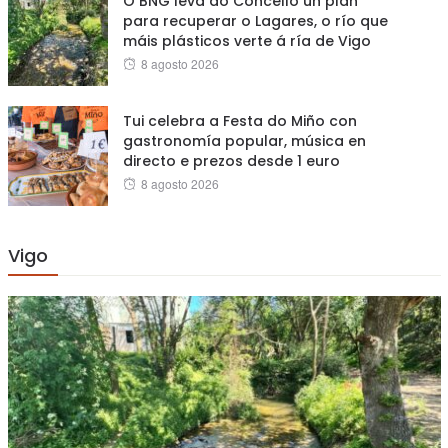
O BNG leva ao Concello un plan
para recuperar o Lagares, o río que
máis plásticos verte á ría de Vigo
Posted
8 agosto 2026
on
Tui celebra a Festa do Miño con
gastronomía popular, música en
directo e prezos desde 1 euro
Posted
8 agosto 2026
on
Vigo