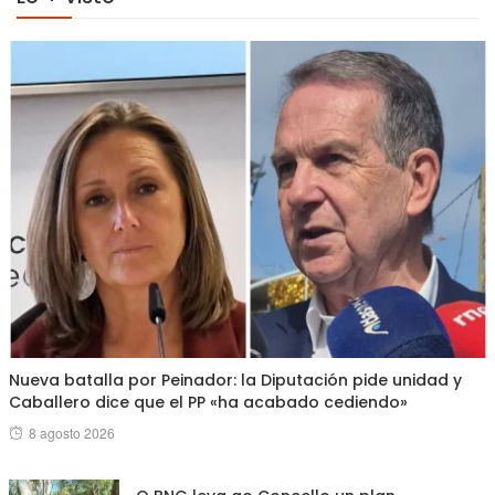
Nueva batalla por Peinador: la Diputación pide unidad y
Caballero dice que el PP «ha acabado cediendo»
Posted
8 agosto 2026
on