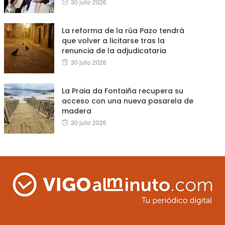
Posted
30 julio 2026
on
La reforma de la rúa Pazo tendrá
que volver a licitarse tras la
renuncia de la adjudicataria
Posted
30 julio 2026
on
La Praia da Fontaiña recupera su
acceso con una nueva pasarela de
madera
Posted
30 julio 2026
on