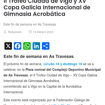
II Trofeo Ciudad de Vigo y XV
Copa Galicia Internacional de
Gimnasia Acrobática
Este fin de semana en As Travesas
Author
Posted
Redacción
14 febrero 2023
on
X
Facebook
WhatsApp
LinkedIn
Compartir
Este fin de semana en As Travesas
El próximo fin de semana,
sába
do 18 y domingo 19
se va a
celebrar, en la
Pista central del Complejo Deportivo Municipal
de As Travesas
, el II Trofeo Ciudad de Vigo – XV Copa Galicia
Internacional de Gimnasia Acrobática,
convirtiendo así a Vigo en la Capital de la Acrobática
Internacional.
Este evento está organizado por la Federación Galega de