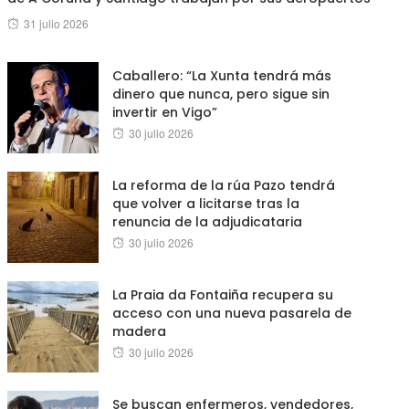
Posted
31 julio 2026
on
Caballero: “La Xunta tendrá más
dinero que nunca, pero sigue sin
invertir en Vigo”
Posted
30 julio 2026
on
La reforma de la rúa Pazo tendrá
que volver a licitarse tras la
renuncia de la adjudicataria
Posted
30 julio 2026
on
La Praia da Fontaiña recupera su
acceso con una nueva pasarela de
madera
Posted
30 julio 2026
on
Se buscan enfermeros, vendedores,