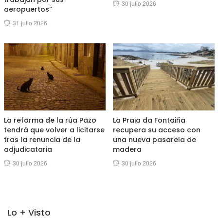
Posted
30 julio 2026
aeropuertos”
on
Posted
31 julio 2026
on
La reforma de la rúa Pazo
La Praia da Fontaiña
tendrá que volver a licitarse
recupera su acceso con
tras la renuncia de la
una nueva pasarela de
adjudicataria
madera
Posted
Posted
30 julio 2026
30 julio 2026
on
on
Lo + Visto