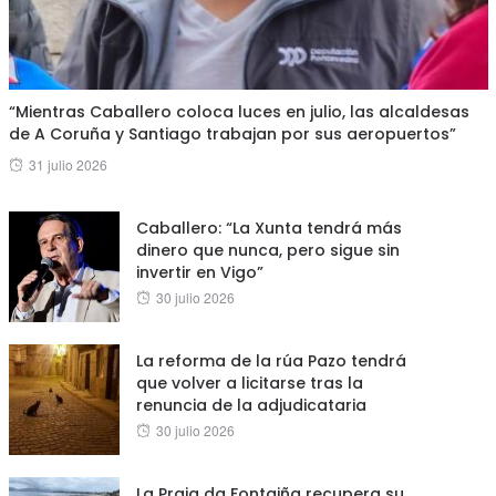
“Mientras Caballero coloca luces en julio, las alcaldesas
de A Coruña y Santiago trabajan por sus aeropuertos”
Posted
31 julio 2026
on
Caballero: “La Xunta tendrá más
dinero que nunca, pero sigue sin
invertir en Vigo”
Posted
30 julio 2026
on
La reforma de la rúa Pazo tendrá
que volver a licitarse tras la
renuncia de la adjudicataria
Posted
30 julio 2026
on
La Praia da Fontaiña recupera su