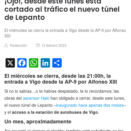
¡Ojo!, desde este lunes está
cortado al tráfico el nuevo túnel
de Lepanto
El miércoles se cierra la entrada a Vigo desde la AP-9 por Alfonso
XIII
Author
Posted
Redacción
13 febrero 2023
on
X
Facebook
WhatsApp
LinkedIn
Compartir
El miércoles se cierra, desde las 21:00h, la
entrada a Vigo desde la AP-9 por Alfonso XIII
Si no lo sabías…o te habías despistado, te lo recordamos: las
obras del
ascensor Halo
han obligado a cerrar, desde este lunes,
el nuevo túnel de Lepanto –
inaugurado hace apenas dos meses
–
y el
acceso a la estación de autobuses de Vigo
.
Un mes, aproximadamente
Así anunció el viernes el alcalde; también está señalizado en los