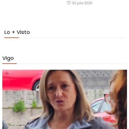
Posted
30 julio 2026
on
on
Lo + Visto
Vigo