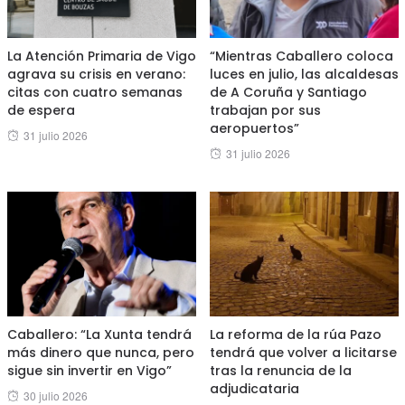
La Atención Primaria de Vigo
“Mientras Caballero coloca
agrava su crisis en verano:
luces en julio, las alcaldesas
citas con cuatro semanas
de A Coruña y Santiago
de espera
trabajan por sus
aeropuertos”
Posted
31 julio 2026
Posted
31 julio 2026
on
on
Caballero: “La Xunta tendrá
La reforma de la rúa Pazo
más dinero que nunca, pero
tendrá que volver a licitarse
sigue sin invertir en Vigo”
tras la renuncia de la
adjudicataria
Posted
30 julio 2026