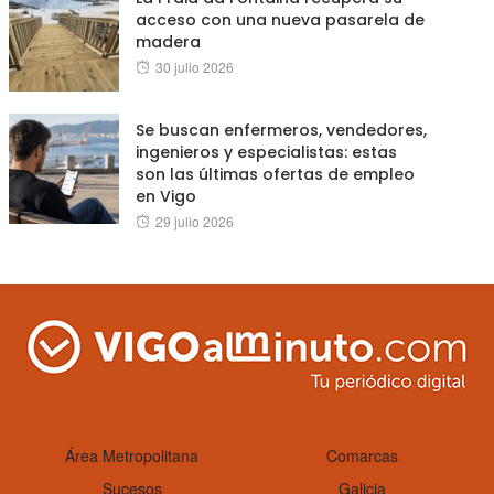
acceso con una nueva pasarela de
madera
Posted
30 julio 2026
on
Se buscan enfermeros, vendedores,
ingenieros y especialistas: estas
son las últimas ofertas de empleo
en Vigo
Posted
29 julio 2026
on
Área Metropolitana
Comarcas
Sucesos
Galicia