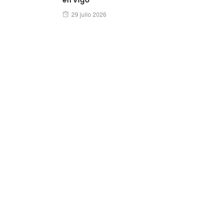
Posted
29 julio 2026
on