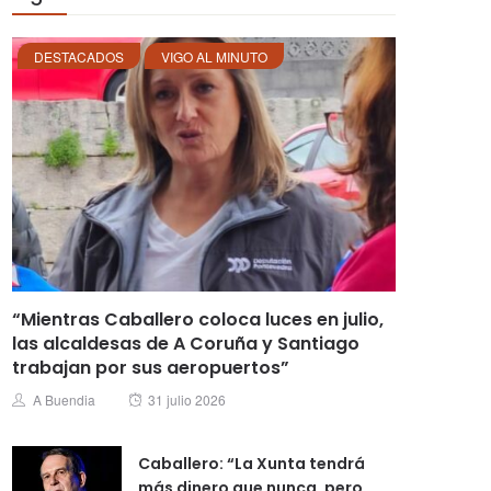
DESTACADOS
VIGO AL MINUTO
“Mientras Caballero coloca luces en julio,
las alcaldesas de A Coruña y Santiago
trabajan por sus aeropuertos”
Posted
Author
A Buendia
31 julio 2026
on
Caballero: “La Xunta tendrá
más dinero que nunca, pero