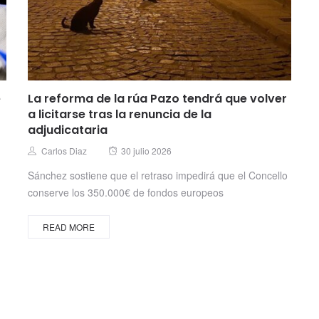
e
La reforma de la rúa Pazo tendrá que volver
a licitarse tras la renuncia de la
adjudicataria
Posted
Author
Carlos Diaz
30 julio 2026
on
Sánchez sostiene que el retraso impedirá que el Concello
conserve los 350.000€ de fondos europeos
READ MORE