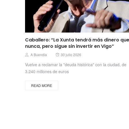
Caballero: “La Xunta tendrá más dinero qu
nunca, pero sigue sin invertir en Vigo”
Posted
Author
A Buendia
30 julio 2026
on
Vuelve a reclamar la "deuda histórica" con la ciudad, de
3.240 millones de euros
READ MORE