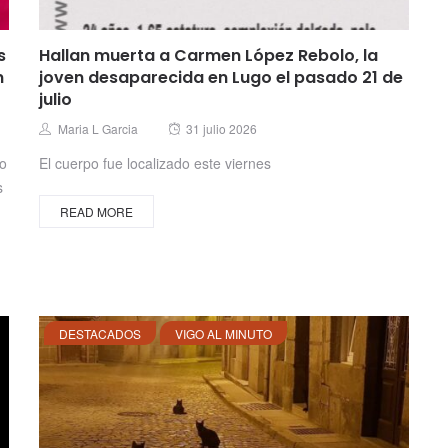
s
Hallan muerta a Carmen López Rebolo, la
n
joven desaparecida en Lugo el pasado 21 de
julio
Posted
Author
Maria L Garcia
31 julio 2026
on
no
El cuerpo fue localizado este viernes
s
READ MORE
DESTACADOS
VIGO AL MINUTO