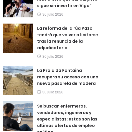
sigue sin invertir en Vigo”
Posted
30 julio 2026
on
La reforma de la rúa Pazo
tendrá que volver a licitarse
tras la renuncia de la
adjudicataria
Posted
30 julio 2026
on
La Praia da Fontaiña
recupera su acceso con una
nueva pasarela de madera
Posted
30 julio 2026
on
Se buscan enfermeros,
vendedores, ingenieros y
especialistas: estas son las
últimas ofertas de empleo
en Vigo