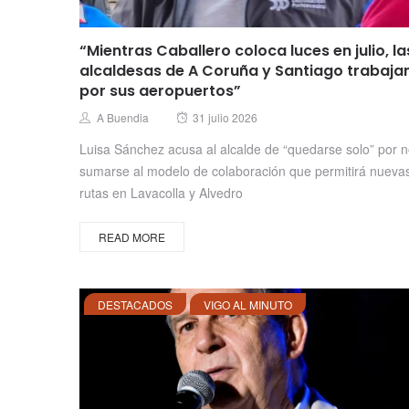
“Mientras Caballero coloca luces en julio, la
alcaldesas de A Coruña y Santiago trabaja
por sus aeropuertos”
Posted
Author
A Buendia
31 julio 2026
on
Luisa Sánchez acusa al alcalde de “quedarse solo” por 
sumarse al modelo de colaboración que permitirá nueva
rutas en Lavacolla y Alvedro
READ MORE
DESTACADOS
VIGO AL MINUTO