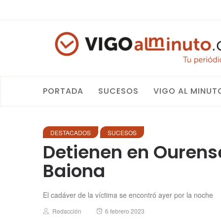
PORTADA
SUCESOS
VIGO AL MINUT
DESTACADOS
SUCESOS
Detienen en Ourense
Baiona
El cadáver de la víctima se encontró ayer por la noche
Author
Posted
Redacción
6 febrero 2023