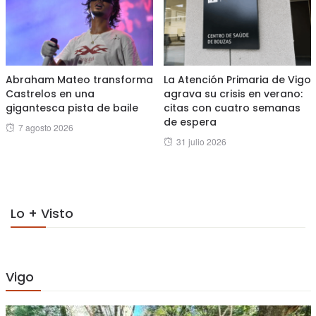
Abraham Mateo transforma
La Atención Primaria de Vigo
Castrelos en una
agrava su crisis en verano:
gigantesca pista de baile
citas con cuatro semanas
de espera
Posted
7 agosto 2026
Posted
31 julio 2026
on
on
Lo + Visto
Vigo