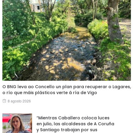
O BNG leva ao Concello un plan para recuperar o Lagares,
o río que máis plásticos verte á ría de Vigo
Posted
8 agosto 2026
on
“Mientras Caballero coloca luces
en julio, las alcaldesas de A Coruña
y Santiago trabajan por sus