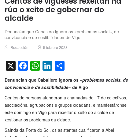
Centos de vigueses rexeitan na
rúa o xeito de gobernar do
alcalde
Denuncian que Caballero ignora os «problemas sociais, de
convicencia e de sostibilidade» de Vigo
Author
Posted
Redacción
5 febrero 2023
on
X
Facebook
WhatsApp
LinkedIn
Compartir
Denuncian que Caballero ignora os
«problemas sociais, de
convicencia e de sostibilidade
» de Vigo
Centos de persoas atenderon a chamadas de 17 de colectivos,
asociacións, agrupacións e grupos cidadáns, e manifestáronse
este domingo en Vigo para rexeitar o xeito do alcalde de
xestionar os problemas da cidade,
Saínda da Porta do Sol, os asistentes cualificaron a Abel