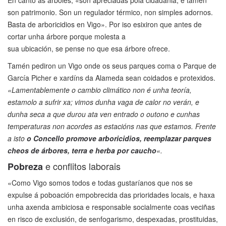
En canto as árboles, «son apreciadas pola cidadania, e tamén
son patrimonio. Son un regulador térmico, non simples adornos.
Basta de arboricidios en Vigo». Por iso esixiron que antes de
cortar unha árbore porque molesta a
sua ubicación, se pense no que esa árbore ofrece.
Tamén pediron un Vigo onde os seus parques coma o Parque de
García Picher e xardíns da Alameda sean coidados e protexidos.
«Lamentablemente o cambio climático non é unha teoría,
estamolo a sufrir xa; vimos dunha vaga de calor no verán, e
dunha seca a que durou ata ven entrado o outono e cunhas
temperaturas non acordes as estacións nas que estamos. Frente
a isto
o Concello promove arboricidios, reemplazar parques
cheos de árbores, terra e herba por caucho
«.
e conflitos laborais
Pobreza
«Como Vigo somos todos e todas gustaríanos que nos se
expulse á poboación empobrecida das prioridades locais, e haxa
unha axenda ambiciosa e responsable socialmente coas veciñas
en risco de exclusión, de senfogarismo, despexadas, prostituidas,