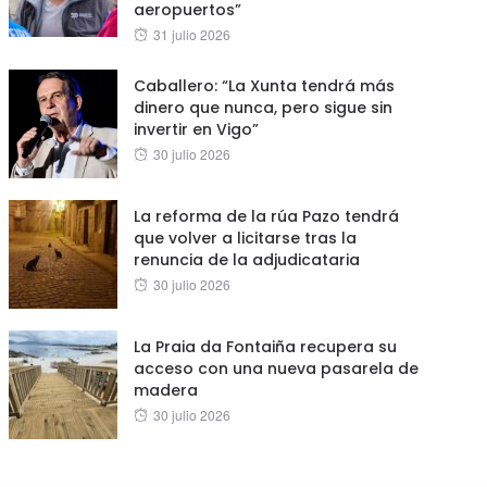
aeropuertos”
Posted
31 julio 2026
on
Caballero: “La Xunta tendrá más
dinero que nunca, pero sigue sin
invertir en Vigo”
Posted
30 julio 2026
on
La reforma de la rúa Pazo tendrá
que volver a licitarse tras la
renuncia de la adjudicataria
Posted
30 julio 2026
on
La Praia da Fontaiña recupera su
acceso con una nueva pasarela de
madera
Posted
30 julio 2026
on