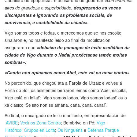
Caballero de «populista» e acusárono de gobernar
«con enormes
aires de grandeza e superioridade,
desprezando as voces
discrepantes e ignorando os problemas sociais, de
convivencia, e sostibilidade da cidade».
Vigo somos todos e todas, e merecemos que se nos escoite,
sinalaron e, no manifesto leido ao final da mobilización
aseguraron que
«debaixo do paraugas de éxito mediático da
cidade de Vigo durante o Nadal proxéctanse tamén moitas
sombras».
«Cando non opinamos como Abel, este vai na nosa contra»
No percorrido, que chegou ata a Farola de Urzáiz e volveu á
Porta do Sol, os asistentes berraron lemas como ‘Abel, escoita,
Vigo está en loita!’; ‘Vigo somos todos, Vigo somos todas!’ ou o
xa clásico ‘Se isto non se amaña, caña, caña, caña!’.
Ao final, o encargado de ler o manifesto, en representación de
AVIBE
;
Vecinos Zona Centro
; Bembrive en Pé;
Vigo
Histórico
;
Grupos en Loita
;
Os Ninguéns
e
Defensa Parque