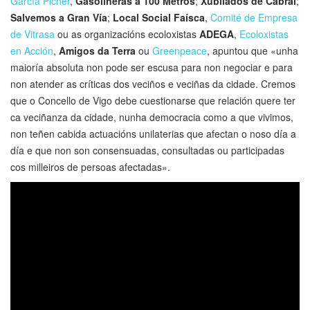
García Picher
,
Gasolineras a 100 Metros
;
Xubilados de Cabral
;
Salvemos a Gran Vía
;
Local Social Faísca
,
Comité de Empresa
de Vitrasa
ou as organizacións ecoloxistas
ADEGA
,
Ecoloxistas
en Acción
,
Amigos da Terra
ou
Greenpeace
, apuntou que «unha
maioría absoluta non pode ser escusa para non negociar e para
non atender as críticas dos veciños e veciñas da cidade. Cremos
que o Concello de Vigo debe cuestionarse que relación quere ter
ca veciñanza da cidade, nunha democracia como a que vivimos,
non teñen cabida actuacións unilaterias que afectan o noso día a
día e que non son consensuadas, consultadas ou participadas
cos milleiros de persoas afectadas».