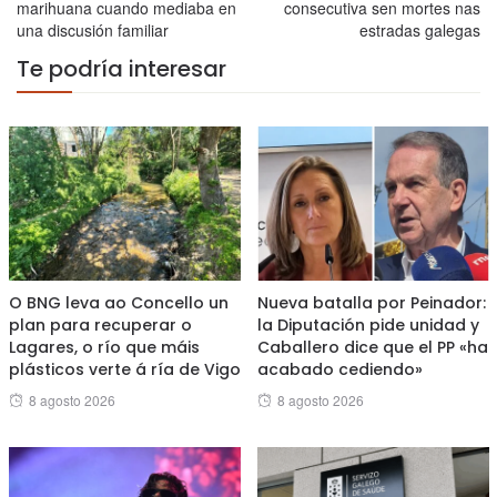
marihuana cuando mediaba en
consecutiva sen mortes nas
una discusión familiar
estradas galegas
Te podría interesar
O BNG leva ao Concello un
Nueva batalla por Peinador:
plan para recuperar o
la Diputación pide unidad y
Lagares, o río que máis
Caballero dice que el PP «ha
plásticos verte á ría de Vigo
acabado cediendo»
Posted
Posted
8 agosto 2026
8 agosto 2026
on
on