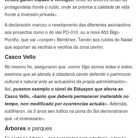
protagonistas fronte o ruído, onde se priorice a calidade de vida
fronte a inversión privada».
A declaración marcou o rexeitamento das diferentes asociacións
aos proxectos como o do vial PO-010, ou a nova A52 Bigo-
Porriño, que vai
«romper»
Bembrive. Tamén aos ruídos do Nadal
que soportan as veciñas e veciños da zona centro.
Casco Vello
No mesmo fío, aseguraron que
«como Vigo somos todas e todos,
esiximos que se atenda á cidadanía cando defende o patrimonio
cultural e natural ante as actuacións da propia administración»
.
Así,
puxeron exemplo o túnel de Elduayen que afecta ao
Casco Vello,
«barrio que debería permanecer inalterable no
tempo, non modificado por ocorrencias actuáis»
.
Ademáis,
subliñaron, os 3 anos sen tráfico na porta do Sol demonstraron
que
«é innecesario»
.
e parques
Árbores