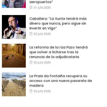
aeropuertos”
Posted
31 julio 2026
on
Caballero: “La Xunta tendrá más
dinero que nunca, pero sigue sin
invertir en Vigo”
Posted
30 julio 2026
on
La reforma de la rúa Pazo tendrá
que volver a licitarse tras la
renuncia de la adjudicataria
Posted
30 julio 2026
on
La Praia da Fontaiña recupera su
acceso con una nueva pasarela de
madera
Posted
30 julio 2026
on