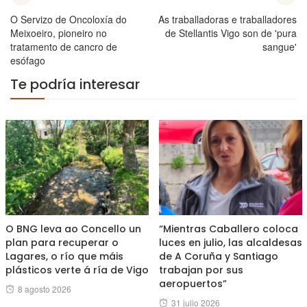
O Servizo de Oncoloxía do
As traballadoras e traballadores
Meixoeiro, pioneiro no
de Stellantis Vigo son de 'pura
tratamento de cancro de
sangue'
esófago
Te podría interesar
O BNG leva ao Concello un
“Mientras Caballero coloca
plan para recuperar o
luces en julio, las alcaldesas
Lagares, o río que máis
de A Coruña y Santiago
plásticos verte á ría de Vigo
trabajan por sus
aeropuertos”
Posted
8 agosto 2026
Posted
31 julio 2026
on