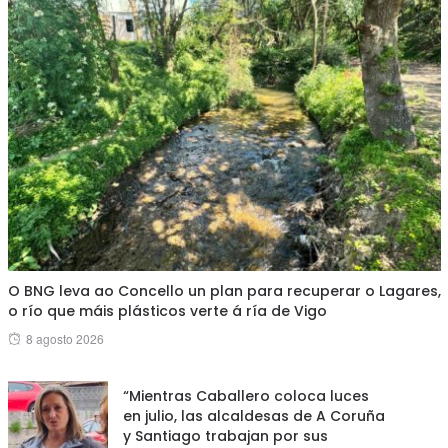
O BNG leva ao Concello un plan para recuperar o Lagares,
o río que máis plásticos verte á ría de Vigo
Posted
8 agosto 2026
on
“Mientras Caballero coloca luces
en julio, las alcaldesas de A Coruña
y Santiago trabajan por sus