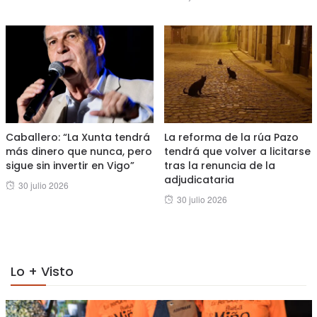
on
Caballero: “La Xunta tendrá
La reforma de la rúa Pazo
más dinero que nunca, pero
tendrá que volver a licitarse
sigue sin invertir en Vigo”
tras la renuncia de la
adjudicataria
Posted
30 julio 2026
Posted
30 julio 2026
on
on
Lo + Visto