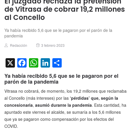
El juzgado rechaza la pretensión
de Vitrasa de cobrar 19,2 millones
al Concello
Ya había recibido 5,6 que se le pagaron por el parón de la
pandemia
Author
Posted
Redacción
3 febrero 2023
on
X
Facebook
WhatsApp
LinkedIn
Compartir
Ya había recibido 5,6 que se le pagaron por el
parón de la pandemia
Vitrasa no cobrará, de momento, los 19,2 millones que reclamaba
al Concello (más intereses) por las
‘pérdidas’ que, según la
concesionaria
,
asumió durante la pandemia
. Esta cantidad, ha
apuntado este viernes el alcalde, se sumaría a los 5,6 millones
que ya se pagaron como compensación por los efectos del
COVID.