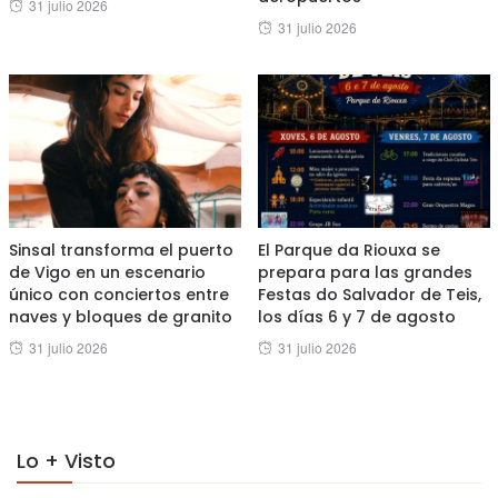
Posted
31 julio 2026
Posted
31 julio 2026
on
on
Sinsal transforma el puerto
El Parque da Riouxa se
de Vigo en un escenario
prepara para las grandes
único con conciertos entre
Festas do Salvador de Teis,
naves y bloques de granito
los días 6 y 7 de agosto
Posted
Posted
31 julio 2026
31 julio 2026
on
on
Lo + Visto