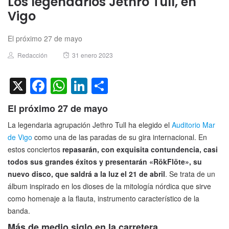
Los legendarios Jethro Tull, en
Vigo
El próximo 27 de mayo
Author
Posted
Redacción
31 enero 2023
on
X
Facebook
WhatsApp
LinkedIn
Compartir
El próximo 27 de mayo
La legendaria agrupación Jethro Tull ha elegido el
Auditorio Mar
de Vigo
como una de las paradas de su gira internacional. En
estos conciertos
repasarán, con exquisita contundencia, casi
todos sus grandes éxitos y presentarán «RökFlöte», su
nuevo disco, que saldrá a la luz el 21 de abril
. Se trata de un
álbum inspirado en los dioses de la mitología nórdica que sirve
como homenaje a la flauta, instrumento característico de la
banda.
Más de medio siglo en la carretera