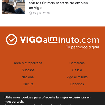
son las últimas ofertas de empleo
en Vigo
Posted
29 julio 2026
on
Área Metropolitana
Comarcas
Sucesos
Galicia
Nacional
Vigo al minuto
Cultura
Deportes
Utilizamos cookies para ofrecerte la mejor experiencia en
nuestra web.
Aviso Legal
Política de cookies