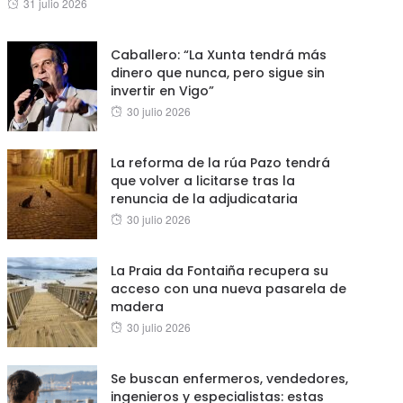
Posted
31 julio 2026
on
Caballero: “La Xunta tendrá más
dinero que nunca, pero sigue sin
invertir en Vigo”
Posted
30 julio 2026
on
La reforma de la rúa Pazo tendrá
que volver a licitarse tras la
renuncia de la adjudicataria
Posted
30 julio 2026
on
La Praia da Fontaiña recupera su
acceso con una nueva pasarela de
madera
Posted
30 julio 2026
on
Se buscan enfermeros, vendedores,
ingenieros y especialistas: estas