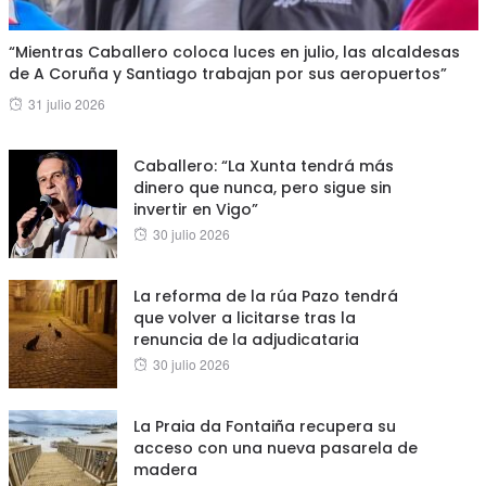
“Mientras Caballero coloca luces en julio, las alcaldesas
de A Coruña y Santiago trabajan por sus aeropuertos”
Posted
31 julio 2026
on
Caballero: “La Xunta tendrá más
dinero que nunca, pero sigue sin
invertir en Vigo”
Posted
30 julio 2026
on
La reforma de la rúa Pazo tendrá
que volver a licitarse tras la
renuncia de la adjudicataria
Posted
30 julio 2026
on
La Praia da Fontaiña recupera su
acceso con una nueva pasarela de
madera