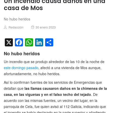
Un incendio causa daños en una
casa de Mos
No hubo heridos
Author
Posted
Redacción
30 enero 2023
on
X
Facebook
WhatsApp
LinkedIn
Compartir
No hubo heridos
Un incendio que se produjo alrededor de las 10 de la noche de
este domingo pasado
, afectó a una vivienda de Mos aunque,
afortunadamente, no hubo heridos.
Así lo confirman fuentes de los servicios de Emergencias que
detallan que
las llamas causaron daños en la chimenea de la
casa, en las viguetas y en el falso techo del tejado
. De
acuerdo con las mismas fuentes, un vecino del lugar, en la
parroquia de Cela, fue quien avisó al 112 Galicia, indicando que
el incendio se había declarado en la parte superior y añadiendo