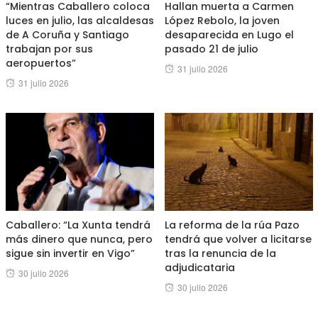
“Mientras Caballero coloca
Hallan muerta a Carmen
luces en julio, las alcaldesas
López Rebolo, la joven
de A Coruña y Santiago
desaparecida en Lugo el
trabajan por sus
pasado 21 de julio
aeropuertos”
Posted
31 julio 2026
Posted
31 julio 2026
on
on
Caballero: “La Xunta tendrá
La reforma de la rúa Pazo
más dinero que nunca, pero
tendrá que volver a licitarse
sigue sin invertir en Vigo”
tras la renuncia de la
adjudicataria
Posted
30 julio 2026
Posted
30 julio 2026
on
on