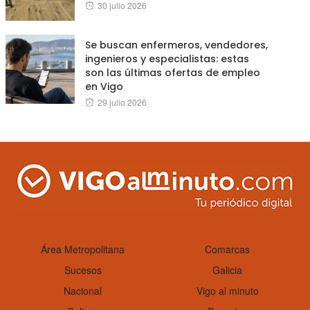
Posted
30 julio 2026
on
Se buscan enfermeros, vendedores,
ingenieros y especialistas: estas
son las últimas ofertas de empleo
en Vigo
Posted
29 julio 2026
on
Área Metropolitana
Comarcas
Sucesos
Galicia
Nacional
Vigo al minuto