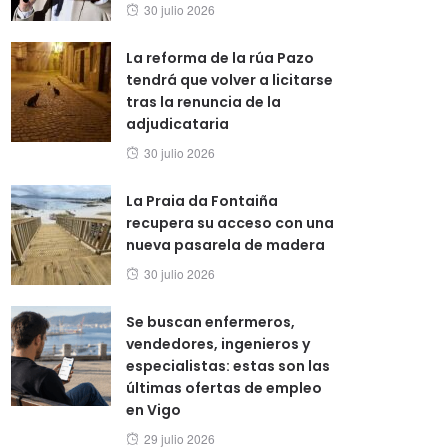
Posted
30 julio 2026
on
La reforma de la rúa Pazo
tendrá que volver a licitarse
tras la renuncia de la
adjudicataria
Posted
30 julio 2026
on
La Praia da Fontaiña
recupera su acceso con una
nueva pasarela de madera
Posted
30 julio 2026
on
Se buscan enfermeros,
vendedores, ingenieros y
especialistas: estas son las
últimas ofertas de empleo
en Vigo
Posted
29 julio 2026