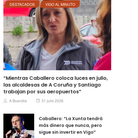
DESTACADOS
VIGO AL MINUTO
“Mientras Caballero coloca luces en julio,
las alcaldesas de A Coruña y Santiago
trabajan por sus aeropuertos”
Posted
Author
A Buendia
31 julio 2026
on
Caballero: “La Xunta tendrá
más dinero que nunca, pero
sigue sin invertir en Vigo”