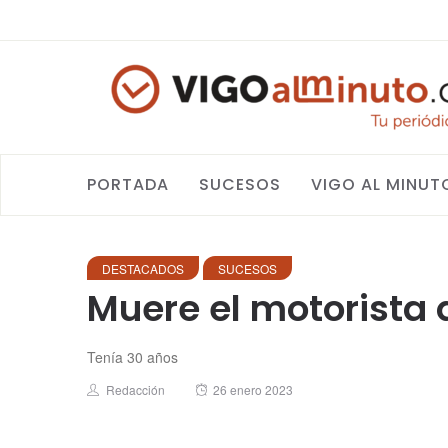
PORTADA
SUCESOS
VIGO AL MINUT
DESTACADOS
SUCESOS
Muere el motorista
Tenía 30 años
Author
Posted
Redacción
26 enero 2023
on