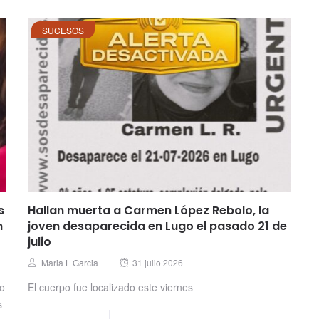
SUCESOS
s
Hallan muerta a Carmen López Rebolo, la
n
joven desaparecida en Lugo el pasado 21 de
julio
Posted
Author
Maria L Garcia
31 julio 2026
on
no
El cuerpo fue localizado este viernes
s