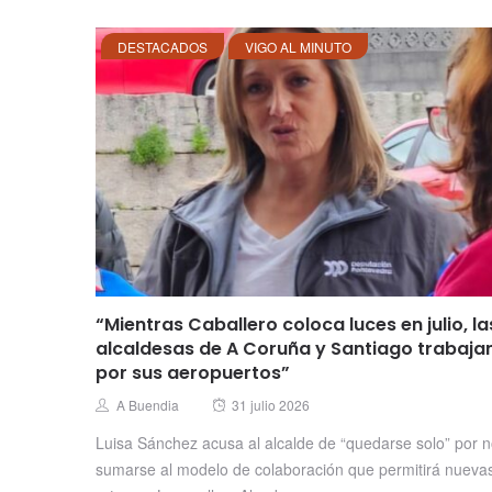
DESTACADOS
VIGO AL MINUTO
“Mientras Caballero coloca luces en julio, la
alcaldesas de A Coruña y Santiago trabaja
por sus aeropuertos”
Posted
Author
A Buendia
31 julio 2026
on
Luisa Sánchez acusa al alcalde de “quedarse solo” por 
sumarse al modelo de colaboración que permitirá nueva