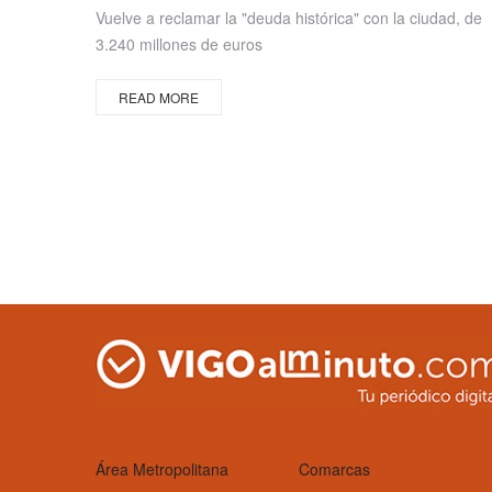
on
Vuelve a reclamar la "deuda histórica" con la ciudad, de
3.240 millones de euros
READ MORE
Área Metropolitana
Comarcas