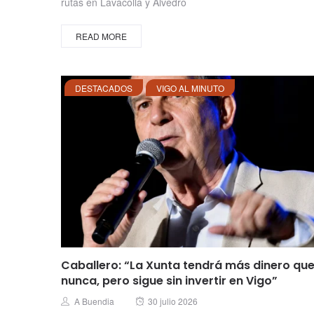
rutas en Lavacolla y Alvedro
READ MORE
DESTACADOS
VIGO AL MINUTO
Caballero: “La Xunta tendrá más dinero qu
nunca, pero sigue sin invertir en Vigo”
Posted
Author
A Buendia
30 julio 2026