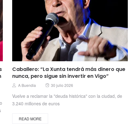
s
Caballero: “La Xunta tendrá más dinero que
n
nunca, pero sigue sin invertir en Vigo”
Posted
Author
A Buendia
30 julio 2026
on
Vuelve a reclamar la "deuda histórica" con la ciudad, de
no
3.240 millones de euros
s
READ MORE