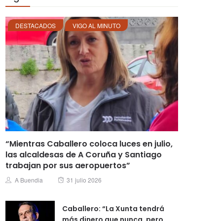
DESTACADOS
VIGO AL MINUTO
“Mientras Caballero coloca luces en julio,
las alcaldesas de A Coruña y Santiago
trabajan por sus aeropuertos”
Posted
Author
A Buendia
31 julio 2026
on
Caballero: “La Xunta tendrá
más dinero que nunca, pero