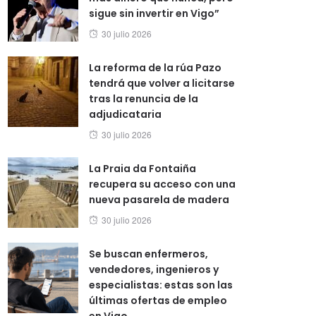
sigue sin invertir en Vigo”
Posted
30 julio 2026
on
La reforma de la rúa Pazo
tendrá que volver a licitarse
tras la renuncia de la
adjudicataria
Posted
30 julio 2026
on
La Praia da Fontaiña
recupera su acceso con una
nueva pasarela de madera
Posted
30 julio 2026
on
Se buscan enfermeros,
vendedores, ingenieros y
especialistas: estas son las
últimas ofertas de empleo
en Vigo