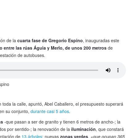
ión de la
cuarta fase de Gregorio Espino
, inauguradas este
 entre las rúas Águia y Merlo, de unos 200 metros
de
a estación de autobuses.
spino
n toda la calle, apuntó, Abel Caballero, el presupuesto superará
 en su conjunto,
durante casi 5 años
.
as
-que pasan a ser de granito y tienen 6 metros de ancho-; la
 dos por sentido-; la renovación de la
iluminación
, que constará
antación de
13 árboles
; nuevas
zonas verdes
,
«que ocupan 365