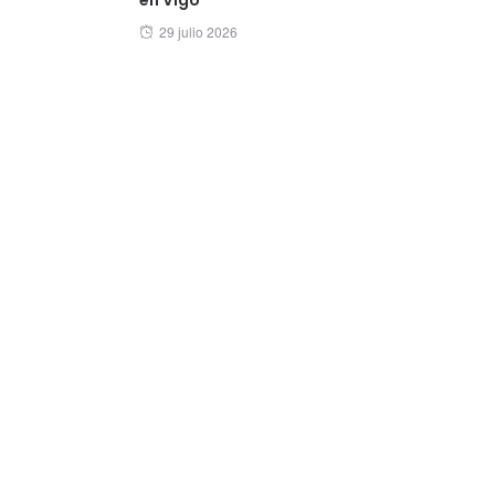
Posted
29 julio 2026
on