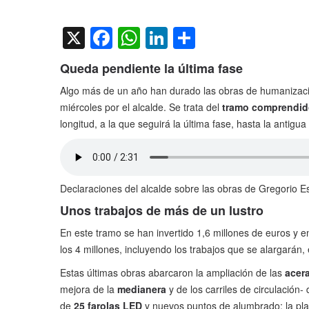
on
X
Facebook
WhatsApp
LinkedIn
Compartir
Queda pendiente la última fase
Algo más de un año han durado las obras de humanizac
miércoles por el alcalde. Se trata del
tramo comprendido
longitud, a la que seguirá la última fase, hasta la antigu
Declaraciones del alcalde sobre las obras de Gregorio E
Unos trabajos de más de un lustro
En este tramo se han invertido 1,6 millones de euros y e
los 4 millones, incluyendo los trabajos que se alargarán,
Estas últimas obras abarcaron la ampliación de las
acer
mejora de la
medianera
y de los carriles de circulación-
de
25 farolas LED
y nuevos puntos de alumbrado; la pl