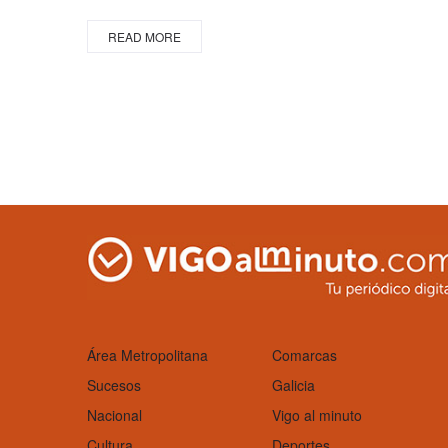
READ MORE
Área Metropolitana
Comarcas
Sucesos
Galicia
Nacional
Vigo al minuto
Cultura
Deportes