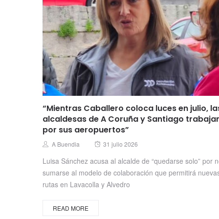
“Mientras Caballero coloca luces en julio, la
alcaldesas de A Coruña y Santiago trabaja
por sus aeropuertos”
Posted
Author
A Buendia
31 julio 2026
on
Luisa Sánchez acusa al alcalde de “quedarse solo” por 
sumarse al modelo de colaboración que permitirá nueva
rutas en Lavacolla y Alvedro
READ MORE