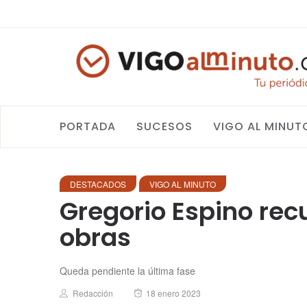
PORTADA
SUCESOS
VIGO AL MINUT
DESTACADOS
VIGO AL MINUTO
Gregorio Espino rec
obras
Queda pendiente la última fase
Author
Posted
Redacción
18 enero 2023