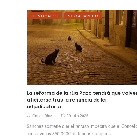
DESTACADOS
VIGO AL MINUTO
La reforma de la rúa Pazo tendrá que volve
a licitarse tras la renuncia de la
adjudicataria
Posted
Author
Carlos Diaz
30 julio 2026
on
Sánchez sostiene que el retraso impedirá que el Concell
conserve los 350.000€ de fondos europeos