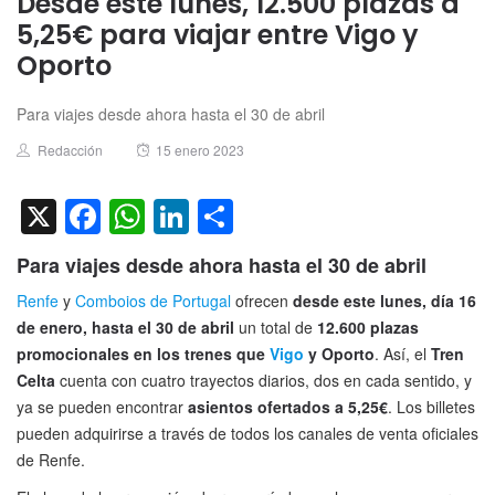
Desde este lunes, 12.500 plazas a
5,25€ para viajar entre Vigo y
Oporto
Para viajes desde ahora hasta el 30 de abril
Author
Posted
Redacción
15 enero 2023
on
X
Facebook
WhatsApp
LinkedIn
Compartir
Para viajes desde ahora hasta el 30 de abril
Renfe
y
Comboios de Portugal
ofrecen
desde este lunes, día 16
de enero, hasta el 30 de abril
un total de
12.600 plazas
promocionales en los trenes que
Vigo
y Oporto
. Así, el
Tren
Celta
cuenta con cuatro trayectos diarios, dos en cada sentido, y
ya se pueden encontrar
asientos ofertados a 5,25€
. Los billetes
pueden adquirirse a través de todos los canales de venta oficiales
de Renfe.