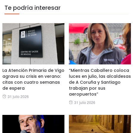
Te podría interesar
La Atención Primaria de Vigo
“Mientras Caballero coloca
agrava su crisis en verano:
luces en julio, las alcaldesas
citas con cuatro semanas
de A Coruña y Santiago
de espera
trabajan por sus
aeropuertos”
Posted
31 julio 2026
Posted
31 julio 2026
on
on