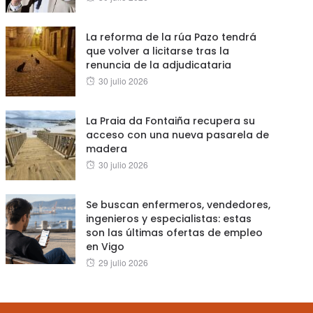
on
La reforma de la rúa Pazo tendrá
que volver a licitarse tras la
renuncia de la adjudicataria
Posted
30 julio 2026
on
La Praia da Fontaiña recupera su
acceso con una nueva pasarela de
madera
Posted
30 julio 2026
on
Se buscan enfermeros, vendedores,
ingenieros y especialistas: estas
son las últimas ofertas de empleo
en Vigo
Posted
29 julio 2026
on