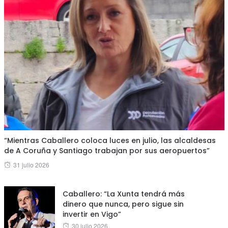
“Mientras Caballero coloca luces en julio, las alcaldesas
de A Coruña y Santiago trabajan por sus aeropuertos”
Posted
31 julio 2026
on
Caballero: “La Xunta tendrá más
dinero que nunca, pero sigue sin
invertir en Vigo”
Posted
30 julio 2026