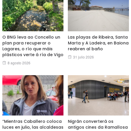
O BNG leva ao Concello un
Las playas de Ribeira, Santa
plan para recuperar o
Marta y A Ladeira, en Baiona
Lagares, o río que máis
reabren al baño
plásticos verte á ría de Vigo
Posted
31 julio 2026
Posted
8 agosto 2026
on
on
“Mientras Caballero coloca
Nigrán converterá os
luces en julio, las alcaldesas
antigos cines da Ramallosa