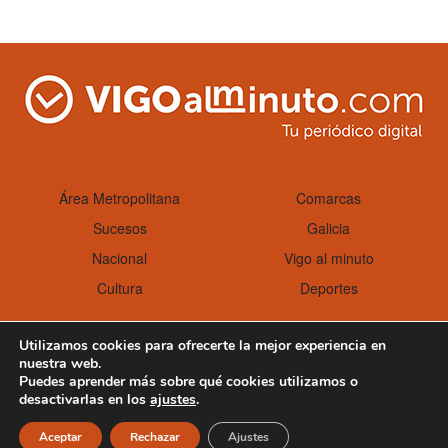
Área Metropolitana
Comarcas
Sucesos
Galicia
Nacional
Vigo al minuto
Cultura
Deportes
Utilizamos cookies para ofrecerte la mejor experiencia en
nuestra web.
Aviso Legal
Política de cookies
Puedes aprender más sobre qué cookies utilizamos o
desactivarlas en los
ajustes
.
Aceptar
Rechazar
Ajustes