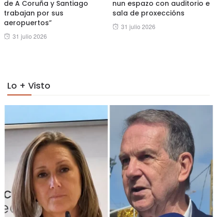
de A Coruña y Santiago
nun espazo con auditorio e
trabajan por sus
sala de proxeccións
aeropuertos”
Posted
31 julio 2026
Posted
31 julio 2026
on
on
Lo + Visto