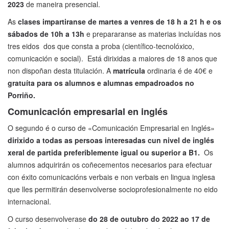
2023
de maneira presencial.
As
clases impartiranse de martes a venres de 18 h a 21 h e os
sábados de 10h a 13h
e prepararanse as materias incluídas nos
tres eidos dos que consta a proba (científico-tecnolóxico,
comunicación e social). Está dirixidas a maiores de 18 anos que
non dispoñan desta titulación. A
matrícula
ordinaria é de 40€ e
gratuíta para os alumnos e alumnas empadroados no
Porriño.
Comunicación empresarial en inglés
O segundo é o curso de «Comunicación Empresarial en Inglés»
dirixido a todas as persoas interesadas cun nivel de inglés
xeral de partida preferiblemente igual ou superior a B1.
Os
alumnos adquirirán os coñecementos necesarios para efectuar
con éxito comunicacións verbais e non verbais en lingua inglesa
que lles permitirán desenvolverse socioprofesionalmente no eido
internacional.
O curso desenvolverase
do 28 de outubro do 2022 ao 17 de