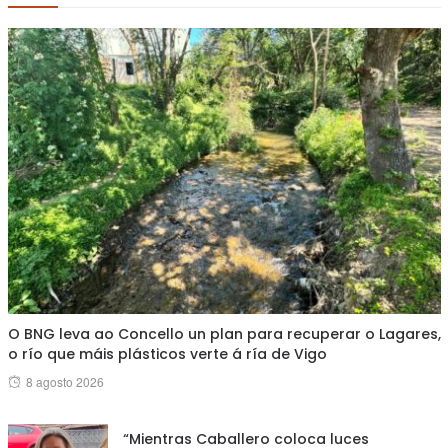
O BNG leva ao Concello un plan para recuperar o Lagares,
o río que máis plásticos verte á ría de Vigo
Posted
8 agosto 2026
on
“Mientras Caballero coloca luces