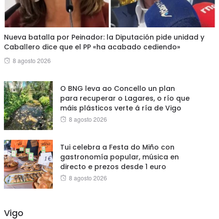
Nueva batalla por Peinador: la Diputación pide unidad y
Caballero dice que el PP «ha acabado cediendo»
Posted
8 agosto 2026
on
O BNG leva ao Concello un plan
para recuperar o Lagares, o río que
máis plásticos verte á ría de Vigo
Posted
8 agosto 2026
on
Tui celebra a Festa do Miño con
gastronomía popular, música en
directo e prezos desde 1 euro
Posted
8 agosto 2026
on
Vigo