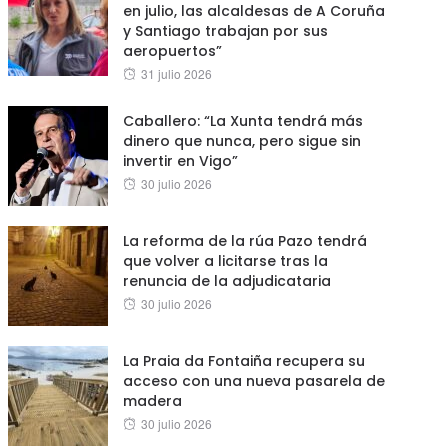
en julio, las alcaldesas de A Coruña
y Santiago trabajan por sus
aeropuertos”
Posted
31 julio 2026
on
Caballero: “La Xunta tendrá más
dinero que nunca, pero sigue sin
invertir en Vigo”
Posted
30 julio 2026
on
La reforma de la rúa Pazo tendrá
que volver a licitarse tras la
renuncia de la adjudicataria
Posted
30 julio 2026
on
La Praia da Fontaiña recupera su
acceso con una nueva pasarela de
madera
Posted
30 julio 2026
on