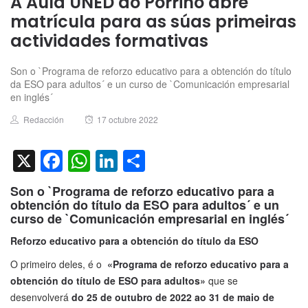
A Aula UNED do Porriño abre
matrícula para as súas primeiras
actividades formativas
Son o `Programa de reforzo educativo para a obtención do título
da ESO para adultos´ e un curso de `Comunicación empresarial
en inglés´
Author
Posted
Redacción
17 octubre 2022
on
X
Facebook
WhatsApp
LinkedIn
Compartir
Son o `Programa de reforzo educativo para a
obtención do título da ESO para adultos´ e un
curso de `Comunicación empresarial en inglés´
Reforzo educativo para a obtención do título da ESO
O primeiro deles, é o
«Programa de reforzo educativo para a
obtención do título de ESO para adultos»
que se
desenvolverá
do 25 de
outubro de 2022 ao 31 de maio de