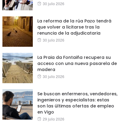
Posted
30 julio 2026
on
La reforma de la rúa Pazo tendrá
que volver a licitarse tras la
renuncia de la adjudicataria
Posted
30 julio 2026
on
La Praia da Fontaiña recupera su
acceso con una nueva pasarela de
madera
Posted
30 julio 2026
on
Se buscan enfermeros, vendedores,
ingenieros y especialistas: estas
son las últimas ofertas de empleo
en Vigo
Posted
29 julio 2026
on