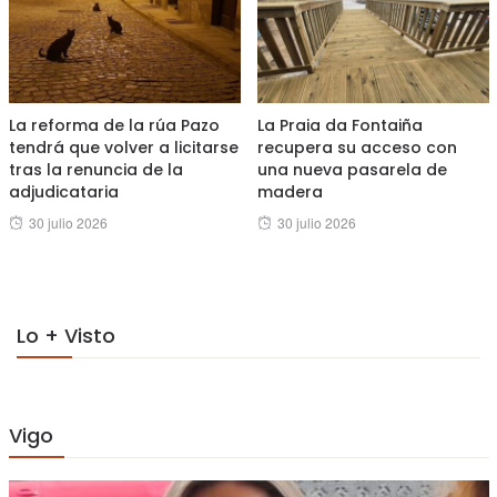
La reforma de la rúa Pazo
La Praia da Fontaiña
tendrá que volver a licitarse
recupera su acceso con
tras la renuncia de la
una nueva pasarela de
adjudicataria
madera
Posted
Posted
30 julio 2026
30 julio 2026
on
on
Lo + Visto
Vigo