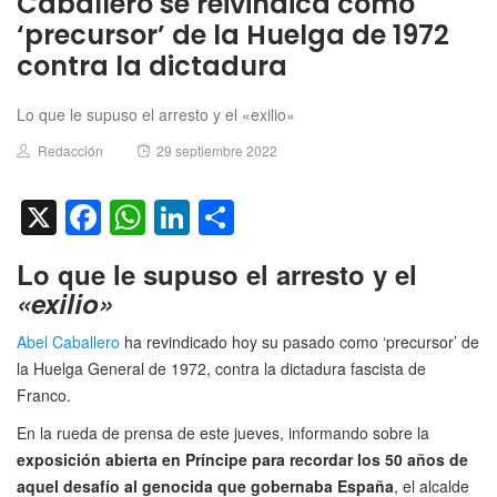
Caballero se reivindica como
‘precursor’ de la Huelga de 1972
contra la dictadura
Lo que le supuso el arresto y el «exilio»
Author
Posted
Redacción
29 septiembre 2022
on
X
Facebook
WhatsApp
LinkedIn
Compartir
Lo que le supuso el arresto y el
«exilio»
Abel Caballero
ha revindicado hoy su pasado como ‘precursor’ de
la Huelga General de 1972, contra la dictadura fascista de
Franco.
En la rueda de prensa de este jueves, informando sobre la
exposición abierta en Príncipe para recordar los 50 años de
aquel desafío al genocida que gobernaba España
, el alcalde