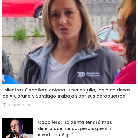
“Mientras Caballero coloca luces en julio, las alcaldesas
de A Coruña y Santiago trabajan por sus aeropuertos”
Posted
31 julio 2026
on
Caballero: “La Xunta tendrá más
dinero que nunca, pero sigue sin
invertir en Vigo”