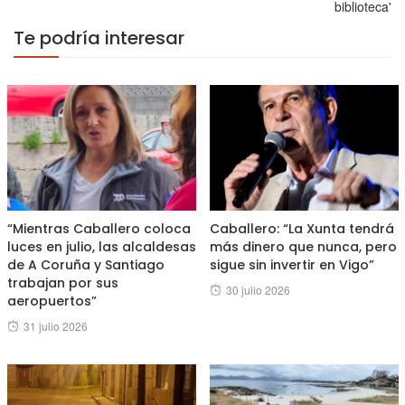
biblioteca'
Te podría interesar
“Mientras Caballero coloca
Caballero: “La Xunta tendrá
luces en julio, las alcaldesas
más dinero que nunca, pero
de A Coruña y Santiago
sigue sin invertir en Vigo”
trabajan por sus
Posted
30 julio 2026
aeropuertos”
on
Posted
31 julio 2026
on