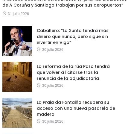
de A Coruña y Santiago trabajan por sus aeropuertos”
Posted
31 julio 2026
on
Caballero: “La Xunta tendrá más
dinero que nunca, pero sigue sin
invertir en Vigo”
Posted
30 julio 2026
on
La reforma de la rúa Pazo tendrá
que volver a licitarse tras la
renuncia de la adjudicataria
Posted
30 julio 2026
on
La Praia da Fontaiña recupera su
acceso con una nueva pasarela de
madera
Posted
30 julio 2026
on