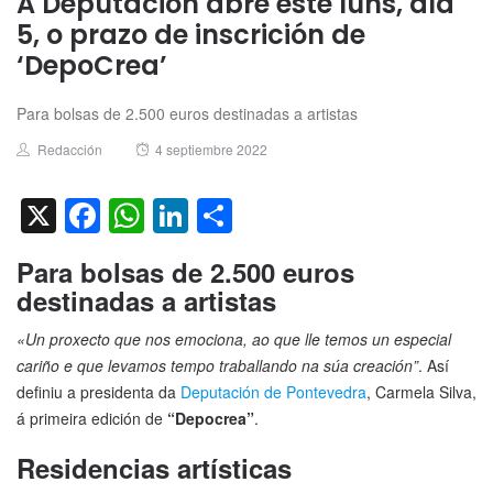
A Deputación abre este luns, día
5, o prazo de inscrición de
‘DepoCrea’
Para bolsas de 2.500 euros destinadas a artistas
Author
Posted
Redacción
4 septiembre 2022
on
X
Facebook
WhatsApp
LinkedIn
Compartir
Para bolsas de 2.500 euros
destinadas a artistas
«Un proxecto que nos emociona, ao que lle temos un especial
cariño e que levamos tempo traballando na súa creación”
. Así
definiu a presidenta da
Deputación de Pontevedra
, Carmela Silva,
á primeira edición de
“Depocrea”
.
Residencias artísticas