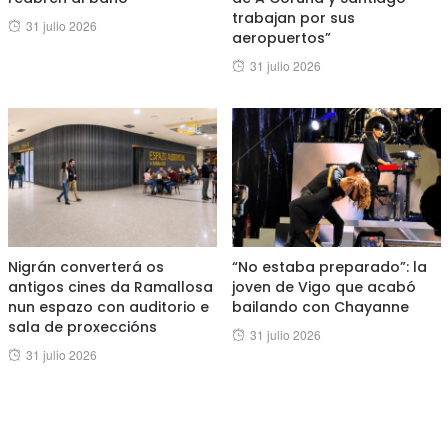
trabajan por sus
Posted
31 julio 2026
aeropuertos”
on
Posted
31 julio 2026
on
Nigrán converterá os
“No estaba preparado”: la
antigos cines da Ramallosa
joven de Vigo que acabó
nun espazo con auditorio e
bailando con Chayanne
sala de proxeccións
Posted
31 julio 2026
Posted
31 julio 2026
on
on