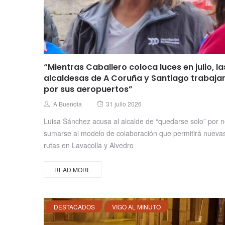
“Mientras Caballero coloca luces en julio, la
alcaldesas de A Coruña y Santiago trabaja
por sus aeropuertos”
Posted
Author
A Buendia
31 julio 2026
on
Luisa Sánchez acusa al alcalde de “quedarse solo” por 
sumarse al modelo de colaboración que permitirá nueva
rutas en Lavacolla y Alvedro
READ MORE
DESTACADOS
VIGO AL MINUTO