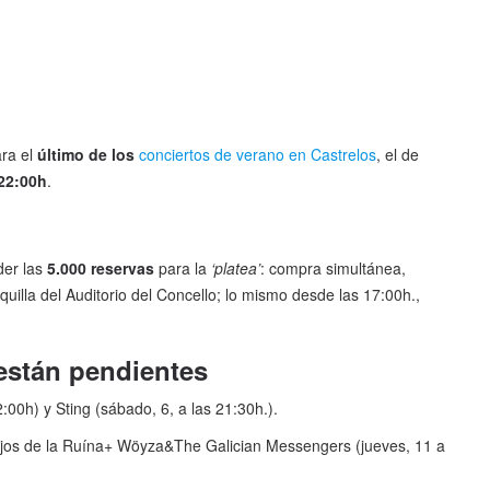
ra el
último de los
conciertos de verano en Castrelos
, el de
 22:00h
.
der las
5.000 reservas
para la
‘platea’
: compra simultánea,
quilla del Auditorio del Concello; lo mismo desde las 17:00h.,
están pendientes
2:00h) y Sting (sábado, 6, a las 21:30h.).
; Hijos de la Ruína+ Wöyza&The Galician Messengers (jueves, 11 a