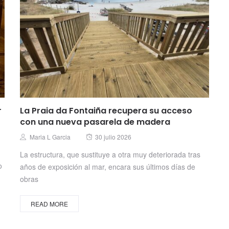
r
La Praia da Fontaiña recupera su acceso
con una nueva pasarela de madera
Posted
Author
Maria L Garcia
30 julio 2026
on
La estructura, que sustituye a otra muy deteriorada tras
o
años de exposición al mar, encara sus últimos días de
obras
READ MORE