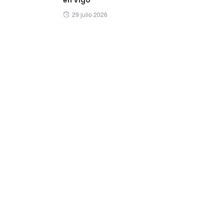
Posted
29 julio 2026
on