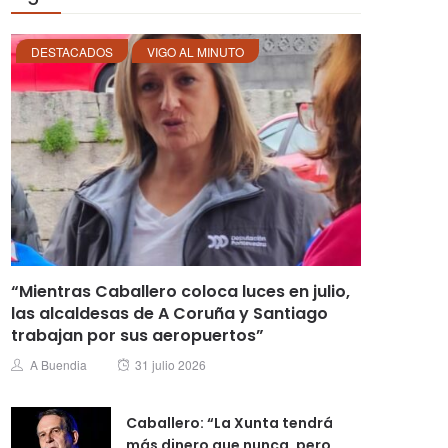
DESTACADOS
VIGO AL MINUTO
“Mientras Caballero coloca luces en julio,
las alcaldesas de A Coruña y Santiago
trabajan por sus aeropuertos”
Posted
Author
A Buendia
31 julio 2026
on
Caballero: “La Xunta tendrá
más dinero que nunca, pero