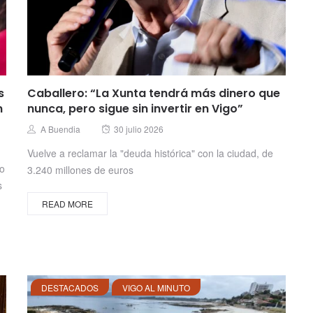
s
Caballero: “La Xunta tendrá más dinero que
n
nunca, pero sigue sin invertir en Vigo”
Posted
Author
A Buendia
30 julio 2026
on
Vuelve a reclamar la "deuda histórica" con la ciudad, de
no
3.240 millones de euros
s
READ MORE
DESTACADOS
VIGO AL MINUTO