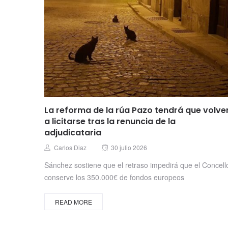
La reforma de la rúa Pazo tendrá que volve
a licitarse tras la renuncia de la
adjudicataria
Posted
Author
Carlos Diaz
30 julio 2026
on
Sánchez sostiene que el retraso impedirá que el Concell
conserve los 350.000€ de fondos europeos
READ MORE