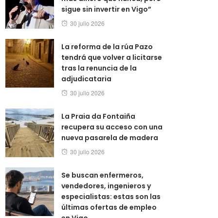
sigue sin invertir en Vigo”
Posted
30 julio 2026
on
La reforma de la rúa Pazo
tendrá que volver a licitarse
tras la renuncia de la
adjudicataria
Posted
30 julio 2026
on
La Praia da Fontaiña
recupera su acceso con una
nueva pasarela de madera
Posted
30 julio 2026
on
Se buscan enfermeros,
vendedores, ingenieros y
especialistas: estas son las
últimas ofertas de empleo
en Vigo